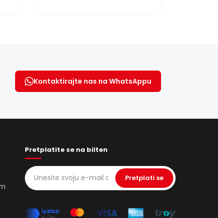
letovi prodajuLet balonom na
vrući zrak iznad Cappadoc...
Kontaktirajte nas na WhatsAppu
Pretplatite se na bilten
Pretplati se
om