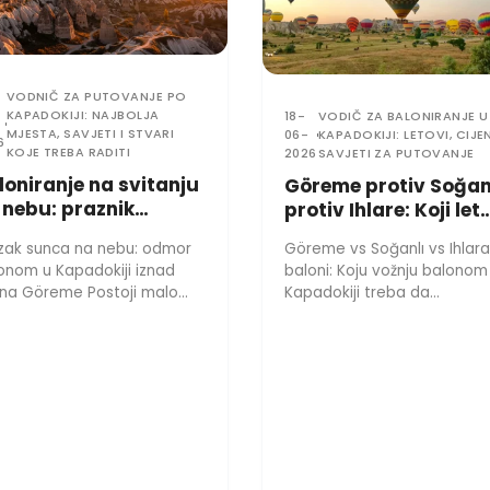
VODNIČ ZA PUTOVANJE PO
KAPADOKIJI: NAJBOLJA
18-
VODIČ ZA BALONIRANJE U
MJESTA, SAVJETI I STVARI
06-
KAPADOKIJI: LETOVI, CIJEN
6
KOJE TREBA RADITI
2026
SAVJETI ZA PUTOVANJE
loniranje na svitanju
Göreme protiv Soğan
 nebu: praznik
protiv Ihlare: Koji let
lonom u dolinama
balonom u Kapadokij
azak sunca na nebu: odmor
Göreme vs Soğanlı vs Ihlara
reme u Kapadokiji
biste trebali odabrat
onom u Kapadokiji iznad
baloni: Koju vožnju balonom
 Göreme Postoji malo
Kapadokiji treba da
ničkih trenutaka koji djeluju
odaberete?Odabir vožnje
ko filmski kao...
balonom na vrući zrak u
Kapadokiji...