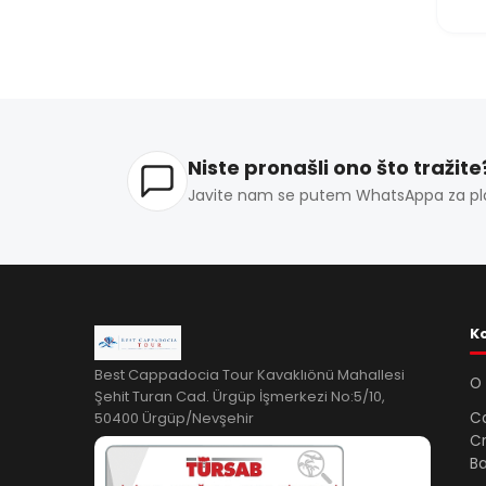
Niste pronašli ono što tražite
Javite nam se putem WhatsAppa za plan
K
Best Cappadocia Tour Kavaklıönü Mahallesi
O
Şehit Turan Cad. Ürgüp İşmerkezi No:5/10,
50400 Ürgüp/Nevşehir
Ca
Cr
Ba