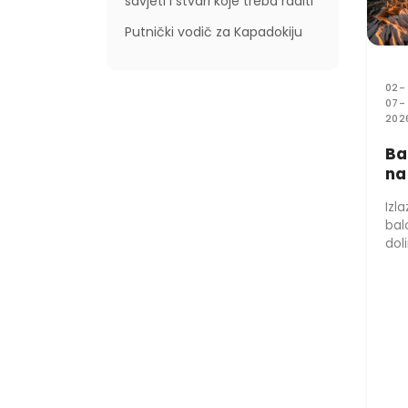
savjeti i stvari koje treba raditi
Putnički vodič za Kapadokiju
02-
07-
202
Ba
na
ba
Izl
Gö
bal
dolina
put
toli