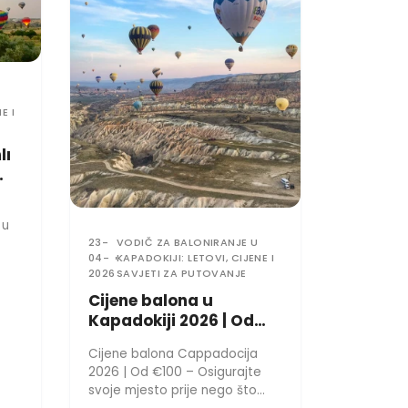
E I
lı
i
i?
 u
23-
VODIČ ZA BALONIRANJE U
04-
KAPADOKIJI: LETOVI, CIJENE I
2026
SAVJETI ZA PUTOVANJE
Cijene balona u
Kapadokiji 2026 | Od
100 € - Osigurajte svoje
Cijene balona Cappadocija
mjesto prije nego što
2026 | Od €100 – Osigurajte
letovi budu rasprodani
svoje mjesto prije nego što