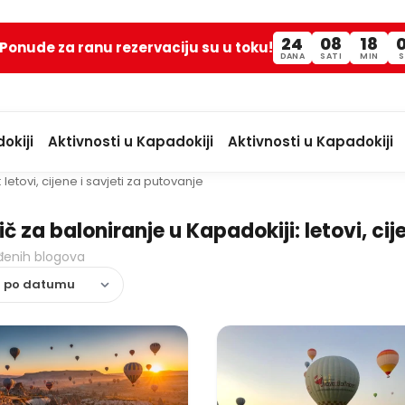
24
08
18
Ponude za ranu rezervaciju su u toku!
DANA
SATI
MIN
S
okiji
Aktivnosti u Kapadokiji
Aktivnosti u Kapadokiji
letovi, cijene i savjeti za putovanje
č za baloniranje u Kapadokiji: letovi, cij
đenih blogova