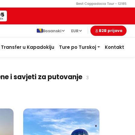
Best Cappadocia Tour - 12185
04
EK
Bosanski
EUR
B2B prijava
Transfer u Kapadokiju
Ture po Turskoj
Kontakt
ene i savjeti za putovanje
3