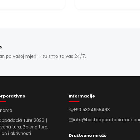
?
 po vašoj mjeri — tu smo za vas 24/7.
orporativno
Informacije
+90 5324955463
 nama
info@bestcappadociatour.c
ppadocia Ture 2026 |
vena tura, Zelena tura,
lon i aktivnosti
Društvene mreže