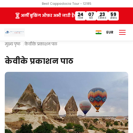
Best Cappadocia Tour - 12185
24
07
23
59
अर्ली बुकिंग ऑफ़र अभी जारी हैं!
दिन
घंटे
मिनट
सेकंड
EUR
मुख्य पृष्ठ
केवीके प्रकाशन पाठ
केवीके प्रकाशन पाठ