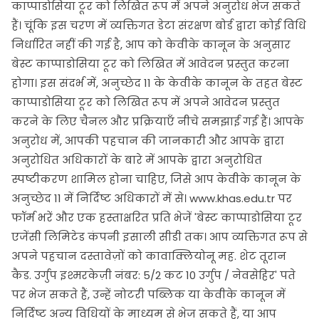
काप्पाडोसिया टूर को लिखित रूप में अपने अनुरोध भेज सकते
हैं। चूंकि इस चरण में व्यक्तिगत डेटा संरक्षण बोर्ड द्वारा कोई विधि
निर्धारित नहीं की गई है, आप को केवीके कानून के अनुसार
बेस्ट काप्पाडोसिया टूर को लिखित में आवेदन प्रस्तुत करना
होगा। इस संदर्भ में, अनुच्छेद 11 के केवीके कानून के तहत बेस्ट
काप्पाडोसिया टूर को लिखित रूप में अपने आवेदन प्रस्तुत
करने के लिए चैनल और प्रक्रियाएँ नीचे समझाई गई हैं। आपके
अनुरोध में, आपकी पहचान की जानकारी और आपके द्वारा
अनुरोधित अधिकारों के बारे में आपके द्वारा अनुरोधित
स्पष्टीकरण शामिल होना चाहिए, जिसे आप केवीके कानून के
अनुच्छेद 11 में निर्दिष्ट अधिकारों में से। www.khas.edu.tr पर
फॉर्म भरें और एक हस्ताक्षरित प्रति भेजें 'बेस्ट काप्पाडोसिया टूर
एजेंसी लिमिटेड कंपनी इसाली सीडी तक। आप व्यक्तिगत रूप से
अपने पहचान दस्तावेज़ों को कावाक्लियोनू मह. शेट तूरान
कैड. उर्गुप इश्मरकेज़ी नंबर: 5/2 कट 10 उर्गुप / नेवसेहिर' पते
पर भेज सकते हैं, उन्हें नोटरी पब्लिक या केवीके कानून में
निर्दिष्ट अन्य विधियों के माध्यम से भेज सकते हैं, या आप