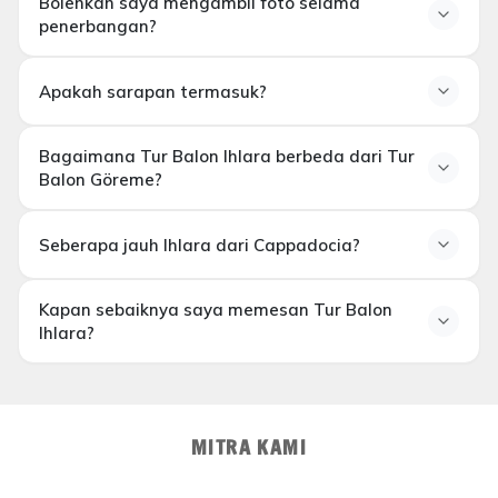
Bolehkah saya mengambil foto selama
Anak-anak di bawah 6 tahun
penerbangan?
Tamu dengan kondisi jantung serius atau masalah
mobilitas
Apakah sarapan termasuk?
Bagaimana Tur Balon Ihlara berbeda dari Tur
Balon Göreme?
Seberapa jauh Ihlara dari Cappadocia?
Kapan sebaiknya saya memesan Tur Balon
Ihlara?
secepat mungkin
MITRA KAMI