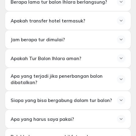
Berapa lama tur balon Ihlara berlangsung?
Apakah transfer hotel termasuk?
Jam berapa tur dimulai?
penjemputan dan pengantaran hotel
Tur dimulai pagi-pagi sekali, sekitar
matahari terbit
.
Apakah Tur Balon Ihlara aman?
Waktu penjemputan yang tepat akan dikonfirmasi satu
hari sebelum penerbangan, tergantung pada waktu
Ya. Semua penerbangan dioperasikan oleh
pilot
matahari terbit dan kondisi cuaca.
Apa yang terjadi jika penerbangan balon
berlisensi dan berpengalaman
, menggunakan balon
dibatalkan?
modern dan mengikuti aturan keselamatan
penerbangan sipil yang ketat.
Siapa yang bisa bergabung dalam tur balon?
Apa yang harus saya pakai?
tidak disarankan untuk
Wanita hamil