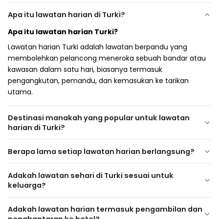
Apa itu lawatan harian di Turki?
Apa itu lawatan harian Turki?
Lawatan harian Turki adalah lawatan berpandu yang
membolehkan pelancong meneroka sebuah bandar atau
kawasan dalam satu hari, biasanya termasuk
pengangkutan, pemandu, dan kemasukan ke tarikan
utama.
Destinasi manakah yang popular untuk lawatan
harian di Turki?
Destinasi manakah yang popular untuk lawatan
Berapa lama setiap lawatan harian berlangsung?
harian di Turki?
Berapa lama lawatan harian berlangsung?
Destinasi yang popular termasuk Istanbul (Hagia Sophia,
Adakah lawatan sehari di Turki sesuai untuk
Istana Topkapi, Bosphorus), Cappadocia (lembah, bandar
Kebanyakan lawatan harian berlangsung antara 6–10 jam,
keluarga?
bawah tanah, pengembaraan belon udara panas),
bergantung kepada destinasi dan aktiviti yang disertakan.
Adakah lawatan harian di Turki sesuai untuk
Ephesus, Pamukkale, dan Antalya.
Adakah lawatan harian termasuk pengambilan dan
keluarga?