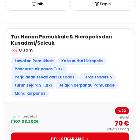
Isih
Tapis
4
Tur Harian Pamukkale & Hierapolis dari
BEST SELLER
Kusadasi/Selcuk
8 Jam
Lawatan Pamukkale
Kota purba Hierapolis
Pancuran air panas Turki
Perjalanan sehari dari Kusadasi
Teras travertin
turun sejarah Turki
Jelajah berpandu Pamukkale
Mandi air panas
%22
Tarikh terdekat
90 €
07.08.2026
70 €
Setiap Orang
BELI SEKARANG