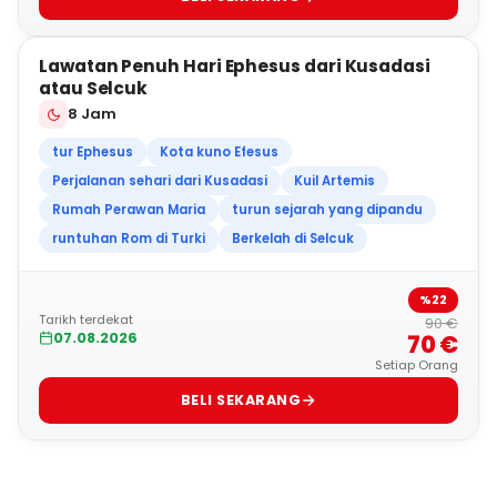
4
Lawatan Penuh Hari Ephesus dari Kusadasi
BEST SELLER
atau Selcuk
8 Jam
tur Ephesus
Kota kuno Efesus
Perjalanan sehari dari Kusadasi
Kuil Artemis
Rumah Perawan Maria
turun sejarah yang dipandu
runtuhan Rom di Turki
Berkelah di Selcuk
%22
Tarikh terdekat
90 €
07.08.2026
70 €
Setiap Orang
BELI SEKARANG