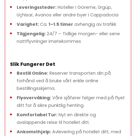
Leveringssteder:
Hoteller i Göreme, Ürgüp,
Uçhisar, Avanos eller andre byer i Cappadocia
Varighet:
Ca.
1–1.5 timer
avhengig av trafikk
Tilgjengelig:
24/7 – Tidlige morgen- eller sene
nattflyvninger imøtekommes
Slik Fungerer Det
Bestill Online:
Reserver transporten din på
forhånd ved å bruke vårt enkle online
bestillingsskjema.
Flyovervåking:
Våre sjåfører følger med på flyet
ditt for å sikre punktlig henting.
Komfortabel Tur:
Nyt en direkte og
avslappende reise til hotellet ditt.
Ankomsthjelp:
Avlevering på hotellet ditt, med