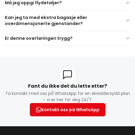
Må jeg oppgi flydetaljer?
flynummeret ditt og ankomst/avgangstid
Kan jeg ta med ekstra bagasje eller
overdimensjonerte gjenstander?
gi oss beskjed på
Er denne overføringen trygg?
forhånd
Fant du ikke det du lette etter?
Ta kontakt med oss på WhatsApp for en skreddersydd plan
– vi er her for deg 24/7.
Kontakt oss på WhatsApp