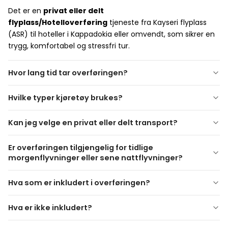
Det er en
privat eller delt
flyplass/Hotelloverføring
tjeneste fra Kayseri flyplass
(ASR) til hoteller i Kappadokia eller omvendt, som sikrer en
trygg, komfortabel og stressfri tur.
Hvor lang tid tar overføringen?
1–1,5 timer
Hvilke typer kjøretøy brukes?
Vi bruker
moderne, klimakontrollerte biler, minibusser
Kan jeg velge en privat eller delt transport?
eller shuttles
, avhengig av antall passasjerer og bagasje.
Ja!
Private overføringer
tilbyr direkte service kun for
Er overføringen tilgjengelig for tidlige
gruppen din, mens
delte overføringer
er
morgenflyvninger eller sene nattflyvninger?
budsjettvennlige og kan inkludere stopp for andre
passasjerer.
tilgjengelig 24/7
Hva som er inkludert i overføringen?
Hva er ikke inkludert?