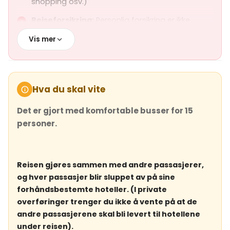
shopping osv.)
Reiseforsikring:
Personlig forsikring er ikke
inkludert
Vis mer
Hva du skal vite
Det er gjort med komfortable busser for 15
personer.
Reisen gjøres sammen med andre passasjerer,
og hver passasjer blir sluppet av på sine
forhåndsbestemte hoteller. (I private
overføringer trenger du ikke å vente på at de
andre passasjerene skal bli levert til hotellene
under reisen).