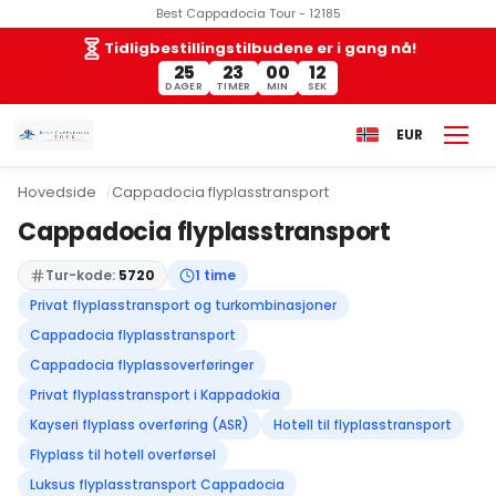
Best Cappadocia Tour - 12185
Tidligbestillingstilbudene er i gang nå!
25
23
00
12
DAGER
TIMER
MIN
SEK
EUR
Hovedside
Cappadocia flyplasstransport
Cappadocia flyplasstransport
Tur-kode:
5720
1 time
Privat flyplasstransport og turkombinasjoner
Cappadocia flyplasstransport
Cappadocia flyplassoverføringer
Privat flyplasstransport i Kappadokia
Kayseri flyplass overføring (ASR)
Hotell til flyplasstransport
Flyplass til hotell overførsel
Luksus flyplasstransport Cappadocia