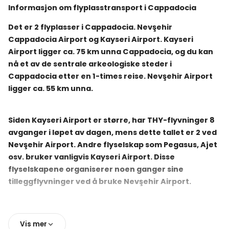
Informasjon om flyplasstransport i Cappadocia
Det er 2 flyplasser i Cappadocia. Nevşehir
Cappadocia Airport og Kayseri Airport. Kayseri
Airport ligger ca. 75 km unna Cappadocia, og du kan
nå et av de sentrale arkeologiske steder i
Cappadocia etter en 1-times reise. Nevşehir Airport
ligger ca. 55 km unna.
Siden Kayseri Airport er større, har THY-flyvninger 8
avganger i løpet av dagen, mens dette tallet er 2 ved
Nevşehir Airport. Andre flyselskap som Pegasus, Ajet
osv. bruker vanligvis Kayseri Airport. Disse
flyselskapene organiserer noen ganger sine
tilleggflyvninger ved å bruke Nevşehir Airport.
For våre gjester som kommer til Cappadocia med fly,
Vis mer
har vi både enveis og tur-retur (toveis) private eller