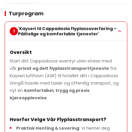
standard flyplasstransporter tilgjengelig, enten fra
Nevşehir Airport eller Kayseri Airport.
Turprogram
'Kayseri til Cappadocia flyplassoverføring –
Det kan hende det ikke er en standard
Pålitelige og komfortable tjenester'
flyplasstransporttjeneste for noen veldig tidlige eller
veldig sene flyvninger, men det er definitivt en
transporttjeneste for hver flyvning.
Oversikt
Start ditt Cappadocia-eventyr uten stress med
vår
privat og delt flyplasstransporttjeneste
fra
Vår sjåfør som har vakt ved flyplassen, vil ta imot deg
Kayseri lufthavn (ASR) til hotellet ditt i Cappadocia.
med et skilt med navnet ditt på.
Unngå hassle med taxier og offentlig transport, og
nyt en
komfortabel, trygg og presis
***Vennligst ikke reis med andre personer eller
kjøreopplevelse
.
personer som ønsker å tilby deg denne tjenesten
uten forhåndsbestilling.
Hvorfor Velge Vår Flyplasstransport?
Praktisk Henting & Levering:
Vi henter deg