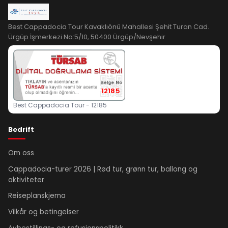
Best Cappadocia Tour Kavaklıönü Mahallesi Şehit Turan Cad.
Ürgüp İşmerkezi No:5/10, 50400 Ürgüp/Nevşehir
12185
Best Cappadocia Tour - 12185
Bedrift
Om oss
Cappadocia-turer 2026 | Rød tur, grønn tur, ballong og
aktiviteter
Reiseplanskjema
Vilkår og betingelser