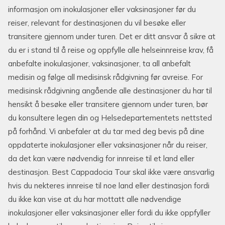
informasjon om inokulasjoner eller vaksinasjoner før du
reiser, relevant for destinasjonen du vil besøke eller
transitere gjennom under turen. Det er ditt ansvar å sikre at
du er i stand til å reise og oppfylle alle helseinnreise krav, få
anbefalte inokulasjoner, vaksinasjoner, ta all anbefalt
medisin og følge all medisinsk rådgivning før avreise. For
medisinsk rådgivning angående alle destinasjoner du har til
hensikt å besøke eller transitere gjennom under turen, bør
du konsultere legen din og Helsedepartementets nettsted
på forhånd. Vi anbefaler at du tar med deg bevis på dine
oppdaterte inokulasjoner eller vaksinasjoner når du reiser,
da det kan være nødvendig for innreise til et land eller
destinasjon. Best Cappadocia Tour skal ikke være ansvarlig
hvis du nekteres innreise til noe land eller destinasjon fordi
du ikke kan vise at du har mottatt alle nødvendige
inokulasjoner eller vaksinasjoner eller fordi du ikke oppfyller