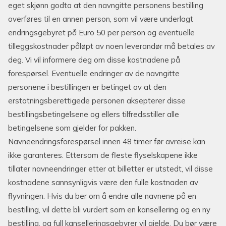
eget skjønn godta at den navngitte personens bestilling
overføres til en annen person, som vil være underlagt
endringsgebyret på Euro 50 per person og eventuelle
tilleggskostnader påløpt av noen leverandør må betales av
deg. Vi vil informere deg om disse kostnadene på
forespørsel. Eventuelle endringer av de navngitte
personene i bestillingen er betinget av at den
erstatningsberettigede personen aksepterer disse
bestillingsbetingelsene og ellers tilfredsstiller alle
betingelsene som gjelder for pakken.
Navneendringsforespørsel innen 48 timer før avreise kan
ikke garanteres. Ettersom de fleste flyselskapene ikke
tillater navneendringer etter at billetter er utstedt, vil disse
kostnadene sannsynligvis være den fulle kostnaden av
flyvningen. Hvis du ber om å endre alle navnene på en
bestilling, vil dette bli vurdert som en kansellering og en ny
bestilling, og full kanselleringsgebyrer vil gjelde. Du bør være