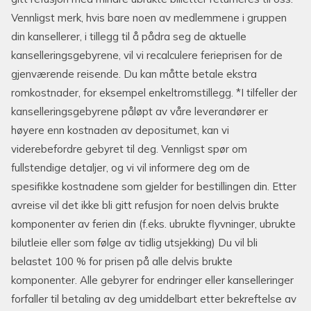
Vennligst merk, hvis bare noen av medlemmene i gruppen
din kansellerer, i tillegg til å pådra seg de aktuelle
kanselleringsgebyrene, vil vi recalculere ferieprisen for de
gjenværende reisende. Du kan måtte betale ekstra
romkostnader, for eksempel enkeltromstillegg. *I tilfeller der
kanselleringsgebyrene påløpt av våre leverandører er
høyere enn kostnaden av depositumet, kan vi
viderebefordre gebyret til deg. Vennligst spør om
fullstendige detaljer, og vi vil informere deg om de
spesifikke kostnadene som gjelder for bestillingen din. Etter
avreise vil det ikke bli gitt refusjon for noen delvis brukte
komponenter av ferien din (f.eks. ubrukte flyvninger, ubrukte
bilutleie eller som følge av tidlig utsjekking) Du vil bli
belastet 100 % for prisen på alle delvis brukte
komponenter. Alle gebyrer for endringer eller kanselleringer
forfaller til betaling av deg umiddelbart etter bekreftelse av