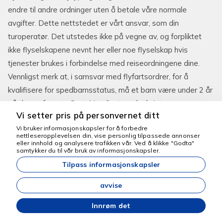
endre til andre ordninger uten å betale våre normale
avgifter. Dette nettstedet er vårt ansvar, som din
turoperatør. Det utstedes ikke på vegne av, og forpliktet
ikke flyselskapene nevnt her eller noe flyselskap hvis
tjenester brukes i forbindelse med reiseordningene dine.
Vennligst merk at, i samsvar med flyfartsordrer, for å
kvalifisere for spedbarnsstatus, må et barn være under 2 år
på dagen for returflyet. Vennligst merk eksistensen av en
Vi setter pris på personvernet ditt
"fellesskapsliste" (tilgjengelig for inspeksjon på
Vi bruker informasjonskapsler for å forbedre
http://ec.europa.eu/transport/air-ban/list_en.htm) detaljering
nettleseropplevelsen din, vise personlig tilpassede annonser
av flyselskap som er underlagt et driftsforbud i EU-
eller innhold og analysere trafikken vår. Ved å klikke "Godta"
Vi er her for å hjelpe
samtykker du til vår bruk av informasjonskapsler.
samfunnet.
Tilpass informasjonskapsler
avvise
12. Atferd
Innrøm det
Når du bestiller en ferie med Best Cappadocia Tour,