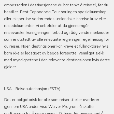
ambassaden i destinasjonene du har tenkt å reise til, før du
bestiller. Best Cappadocia Tour har ingen spesialkunnskap
eller ekspertise vedrørende utenlandske innreise krav eller
reisedokumenter. Vi anbefaler at du gjennomgår
reisevarsler, kunngjøringer, forbud og rådgivende merknader
som er utstedt av alle relevante regjeringer regelmessig før
du reiser. Noen destinasjoner kan kreve et fullmaktbrev hvis
barn ikke er ledsaget av begge foresatte. Vennligst sjekk
med myndighetene i den relevante destinasjonen hvis dette
gjelder.
USA - Reiseautorisasjon (ESTA)
Det er obligatorisk for alle som reiser til eller overfører
gjennom USA under Visa Waiver Program, å skaffe
godkjenning for å reise senest 72 timer før avreise ved å