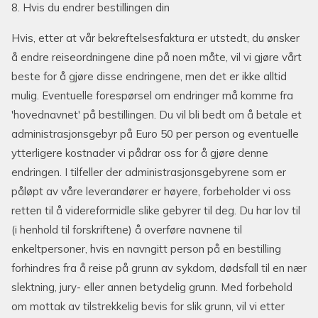
8. Hvis du endrer bestillingen din
Hvis, etter at vår bekreftelsesfaktura er utstedt, du ønsker
å endre reiseordningene dine på noen måte, vil vi gjøre vårt
beste for å gjøre disse endringene, men det er ikke alltid
mulig. Eventuelle forespørsel om endringer må komme fra
'hovednavnet' på bestillingen. Du vil bli bedt om å betale et
administrasjonsgebyr på Euro 50 per person og eventuelle
ytterligere kostnader vi pådrar oss for å gjøre denne
endringen. I tilfeller der administrasjonsgebyrene som er
påløpt av våre leverandører er høyere, forbeholder vi oss
retten til å videreformidle slike gebyrer til deg. Du har lov til
(i henhold til forskriftene) å overføre navnene til
enkeltpersoner, hvis en navngitt person på en bestilling
forhindres fra å reise på grunn av sykdom, dødsfall til en nær
slektning, jury- eller annen betydelig grunn. Med forbehold
om mottak av tilstrekkelig bevis for slik grunn, vil vi etter