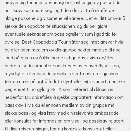
nødvendig for noen destinasjoner, avhengig av passet du
har. Krav kan endre seg, og tiden det vil ta å skaffe de
riktige passene og visumene vil variere. Det er ditt ansvar å
sjekke den oppdaterte situasjonen, og du bør gjøre
eventuelle søknader om pass og/eller visum i god tid før
avreise. Best Cappadocia Tour påtar seg intet ansvar hvis
du eller noen medlem av din gruppe nekter innreise til noe
land på grunn av å ikke ha de riktige pass, visa og/eller
andre reisedokumenter som kreves av enhver flyselskap,
myndighet eller land du besøker eller transiterer gjennom
(enten du er pålagt å forlate flyet eller ei) inkludert men ikke
begrenset til et gyldig ESTA som referert til i klausulen
nedenfor. Du anbefales å sjekke oppdatert informasjon om
passkrav. Hvis du eller noen medlem av din gruppe må
sjekke pass- og visa krav med din relevante ambassade
eller konsulat for informasjon om visa- og passkrav relatert
til dine reiseordninger, bør du kontakte konsulatet eller