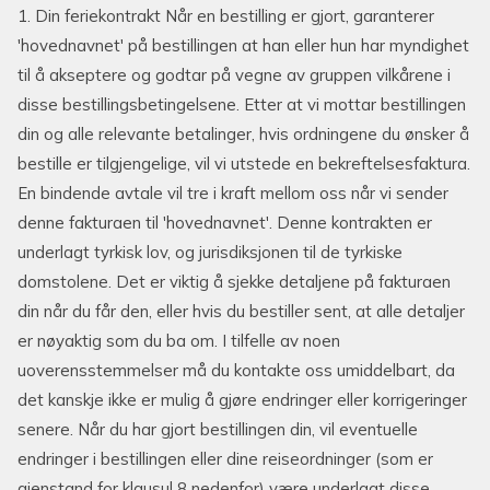
1. Din feriekontrakt Når en bestilling er gjort, garanterer
'hovednavnet' på bestillingen at han eller hun har myndighet
til å akseptere og godtar på vegne av gruppen vilkårene i
disse bestillingsbetingelsene. Etter at vi mottar bestillingen
din og alle relevante betalinger, hvis ordningene du ønsker å
bestille er tilgjengelige, vil vi utstede en bekreftelsesfaktura.
En bindende avtale vil tre i kraft mellom oss når vi sender
denne fakturaen til 'hovednavnet'. Denne kontrakten er
underlagt tyrkisk lov, og jurisdiksjonen til de tyrkiske
domstolene. Det er viktig å sjekke detaljene på fakturaen
din når du får den, eller hvis du bestiller sent, at alle detaljer
er nøyaktig som du ba om. I tilfelle av noen
uoverensstemmelser må du kontakte oss umiddelbart, da
det kanskje ikke er mulig å gjøre endringer eller korrigeringer
senere. Når du har gjort bestillingen din, vil eventuelle
endringer i bestillingen eller dine reiseordninger (som er
gjenstand for klausul 8 nedenfor) være underlagt disse