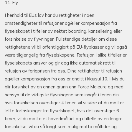
11. Fly
I henhold til EUs lov har du rettigheter i noen
omstendigheter til refusjoner og/eller kompensasjon fra
flyselskapet i tilfeller av nektet boarding, kansellering eller
forsinkelse av flyvninger. Fullstendige detaljer om disse
rettighetene vil bli offentliggjort på EU-flyplasser og vil også
være tilgjengelig fra flyselskapene. Refusjon i slike tilfeller er
flyselskapets ansvar og gir deg ikke automatisk rett til
refusjon av ferieprisen fra oss. Dine rettigheter til refusjon
og/eller kompensasjon fra oss er angitt i klausul 10. Hvis du
blir forsinket av en annen grunn enn Force Majeure og med
hensyn til de viktigste flyvningene som inngår i ferien din,
hvis forsinkelsen overstiger 4 timer, vil vi sikre at du mottar
lette forfriskninger fra flyselskapet; hvis det overstiger 6
timer, vil du motta et hovedmåltid, og i tilfelle av en lengre
forsinkelse, vil du så langt som mulig motta måltider og