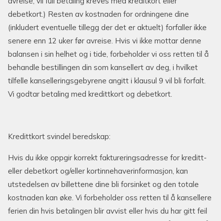
avreise, vil full betaling kreves med kreditkort eller
debetkort.) Resten av kostnaden for ordningene dine
(inkludert eventuelle tillegg der det er aktuelt) forfaller ikke
senere enn 12 uker før avreise. Hvis vi ikke mottar denne
balansen i sin helhet og i tide, forbeholder vi oss retten til å
behandle bestillingen din som kansellert av deg, i hvilket
tilfelle kanselleringsgebyrene angitt i klausul 9 vil bli forfalt.
Vi godtar betaling med kredittkort og debetkort.
Kredittkort svindel beredskap:
Hvis du ikke oppgir korrekt faktureringsadresse for kreditt-
eller debetkort og/eller kortinnehaverinformasjon, kan
utstedelsen av billettene dine bli forsinket og den totale
kostnaden kan øke. Vi forbeholder oss retten til å kansellere
ferien din hvis betalingen blir avvist eller hvis du har gitt feil