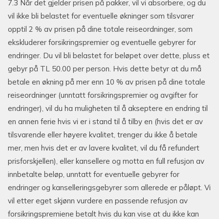
7.3 Når det gjelder prisen på pakker, vil vi absorbere, og du
vil ikke bli belastet for eventuelle økninger som tilsvarer
opptil 2 % av prisen på dine totale reiseordninger, som
ekskluderer forsikringspremier og eventuelle gebyrer for
endringer. Du vil bli belastet for beløpet over dette, pluss et
gebyr på TL 50.00 per person. Hvis dette betyr at du må
betale en økning på mer enn 10 % av prisen på dine totale
reiseordninger (unntatt forsikringspremier og avgifter for
endringer), vil du ha muligheten til å akseptere en endring til
en annen ferie hvis vi er i stand til å tilby en (hvis det er av
tilsvarende eller høyere kvalitet, trenger du ikke å betale
mer, men hvis det er av lavere kvalitet, vil du få refundert
prisforskjellen), eller kansellere og motta en full refusjon av
innbetalte beløp, unntatt for eventuelle gebyrer for
endringer og kanselleringsgebyrer som allerede er påløpt. Vi
vil etter eget skjønn vurdere en passende refusjon av
forsikringspremiene betalt hvis du kan vise at du ikke kan