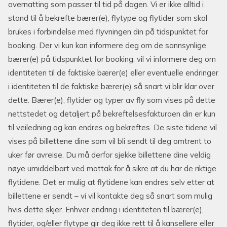
overnatting som passer til tid på dagen. Vi er ikke alltid i
stand til å bekrefte bærer(e), flytype og flytider som skal
brukes i forbindelse med flyvningen din på tidspunktet for
booking. Der vi kun kan informere deg om de sannsynlige
bærer(e) på tidspunktet for booking, vil vi informere deg om
identiteten til de faktiske bærer(e) eller eventuelle endringer
i identiteten til de faktiske bærer(e) så snart vi blir klar over
dette. Bærer(e), flytider og typer av fly som vises på dette
nettstedet og detaljert på bekreftelsesfakturaen din er kun
til veiledning og kan endres og bekreftes. De siste tidene vil
vises på billettene dine som vil bli sendt til deg omtrent to
uker før avreise. Du må derfor sjekke billettene dine veldig
nøye umiddelbart ved mottak for å sikre at du har de riktige
flytidene. Det er mulig at flytidene kan endres selv etter at
billettene er sendt – vi vil kontakte deg så snart som mulig
hvis dette skjer. Enhver endring i identiteten til bærer(e),
flytider, og/eller flytype gir deg ikke rett til å kansellere eller