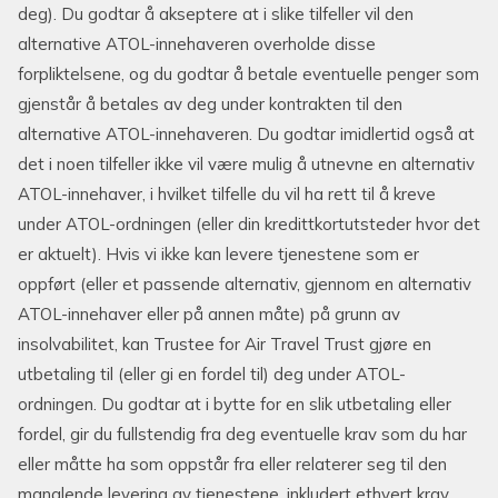
deg). Du godtar å akseptere at i slike tilfeller vil den
alternative ATOL-innehaveren overholde disse
forpliktelsene, og du godtar å betale eventuelle penger som
gjenstår å betales av deg under kontrakten til den
alternative ATOL-innehaveren. Du godtar imidlertid også at
det i noen tilfeller ikke vil være mulig å utnevne en alternativ
ATOL-innehaver, i hvilket tilfelle du vil ha rett til å kreve
under ATOL-ordningen (eller din kredittkortutsteder hvor det
er aktuelt). Hvis vi ikke kan levere tjenestene som er
oppført (eller et passende alternativ, gjennom en alternativ
ATOL-innehaver eller på annen måte) på grunn av
insolvabilitet, kan Trustee for Air Travel Trust gjøre en
utbetaling til (eller gi en fordel til) deg under ATOL-
ordningen. Du godtar at i bytte for en slik utbetaling eller
fordel, gir du fullstendig fra deg eventuelle krav som du har
eller måtte ha som oppstår fra eller relaterer seg til den
manglende levering av tjenestene, inkludert ethvert krav