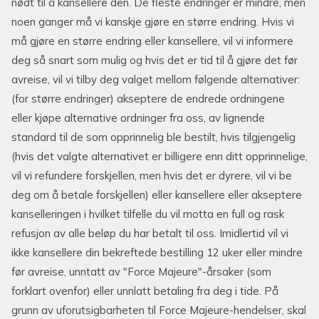
nødt til å kansellere den. De fleste endringer er mindre, men
noen ganger må vi kanskje gjøre en større endring. Hvis vi
må gjøre en større endring eller kansellere, vil vi informere
deg så snart som mulig og hvis det er tid til å gjøre det før
avreise, vil vi tilby deg valget mellom følgende alternativer:
(for større endringer) akseptere de endrede ordningene
eller kjøpe alternative ordninger fra oss, av lignende
standard til de som opprinnelig ble bestilt, hvis tilgjengelig
(hvis det valgte alternativet er billigere enn ditt opprinnelige,
vil vi refundere forskjellen, men hvis det er dyrere, vil vi be
deg om å betale forskjellen) eller kansellere eller akseptere
kanselleringen i hvilket tilfelle du vil motta en full og rask
refusjon av alle beløp du har betalt til oss. Imidlertid vil vi
ikke kansellere din bekreftede bestilling 12 uker eller mindre
før avreise, unntatt av "Force Majeure"-årsaker (som
forklart ovenfor) eller unnlatt betaling fra deg i tide. På
grunn av uforutsigbarheten til Force Majeure-hendelser, skal