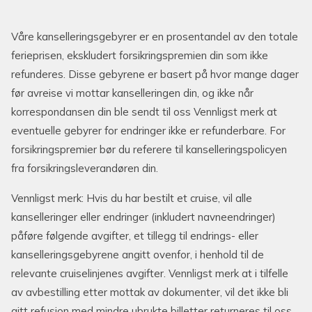
Våre kanselleringsgebyrer er en prosentandel av den totale
ferieprisen, ekskludert forsikringspremien din som ikke
refunderes. Disse gebyrene er basert på hvor mange dager
før avreise vi mottar kanselleringen din, og ikke når
korrespondansen din ble sendt til oss Vennligst merk at
eventuelle gebyrer for endringer ikke er refunderbare. For
forsikringspremier bør du referere til kanselleringspolicyen
fra forsikringsleverandøren din.
Vennligst merk: Hvis du har bestilt et cruise, vil alle
kanselleringer eller endringer (inkludert navneendringer)
påføre følgende avgifter, et tillegg til endrings- eller
kanselleringsgebyrene angitt ovenfor, i henhold til de
relevante cruiselinjenes avgifter. Vennligst merk at i tilfelle
av avbestilling etter mottak av dokumenter, vil det ikke bli
gitt refusjon med mindre ubrukte billetter returneres til oss.