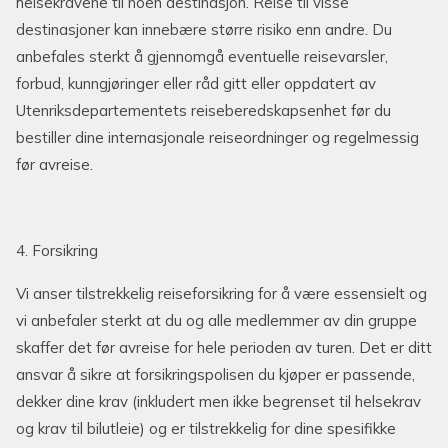
helsekravene til noen destinasjon. Reise til visse
destinasjoner kan innebære større risiko enn andre. Du
anbefales sterkt å gjennomgå eventuelle reisevarsler,
forbud, kunngjøringer eller råd gitt eller oppdatert av
Utenriksdepartementets reiseberedskapsenhet før du
bestiller dine internasjonale reiseordninger og regelmessig
før avreise.
4. Forsikring
Vi anser tilstrekkelig reiseforsikring for å være essensielt og
vi anbefaler sterkt at du og alle medlemmer av din gruppe
skaffer det før avreise for hele perioden av turen. Det er ditt
ansvar å sikre at forsikringspolisen du kjøper er passende,
dekker dine krav (inkludert men ikke begrenset til helsekrav
og krav til bilutleie) og er tilstrekkelig for dine spesifikke