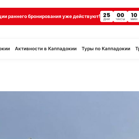
25
00
10
ции раннего бронирования уже действуют!
ДНИ
ЧАСЫ
МИН
окии
Активности в Каппадокии
Туры по Каппадокии
Т