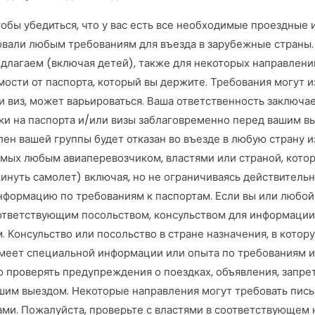
тобы убедиться, что у вас есть все необходимые проездны
вовали любым требованиям для въезда в зарубежные страны
длагаем (включая детей), также для некоторых направлений
мости от паспорта, который вы держите. Требования могут и
 виз, может варьироваться. Ваша ответственность заключае
ки на паспорта и/или визы заблаговременно перед вашим в
лен вашей группы будет отказан во въезде в любую страну и
емых любым авиаперевозчиком, властями или страной, кото
кинуть самолет) включая, но не ограничиваясь действитель
нформацию по требованиям к паспортам. Если вы или любо
ответствующим посольством, консульством для информации 
 Консульство или посольство в стране назначения, в котор
имеет специальной информации или опыта по требованиям 
 проверять предупреждения о поездках, объявления, запр
им выездом. Некоторые направления могут требовать письм
и. Пожалуйста, проверьте с властями в соответствующем н