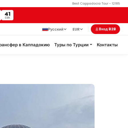
Best Cappadocia Tour - 12185
39
СЕК
Русский
EUR
Вход B2B
рансфер в Каппадокию
Туры по Турции
Контакты