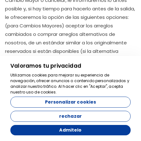
Cambio Mayor o cancelar, le informaremos lo antes
posible y, si hay tiempo para hacerlo antes de la salida,
le ofreceremos la opción de las siguientes opciones:
(para Cambios Mayores) aceptar los arreglos
cambiados o comprar arreglos alternativos de
nosotros, de un estándar similar a los originalmente
reservados si están disponibles (si la alternativa
elegida es menos costosa que la suya original,
Valoramos tu privacidad
reembolsaremos la diferencia, pero si es más cara, le
Utilizamos cookies para mejorar su experiencia de
pediremos que pague la diferencia) o cancelar o
navegación, ofrecer anuncios o contenido personalizados y
aceptar la cancelación en cuyo caso recibirá un
Estamos aquí para
analizar nuestro tráfico. Al hacer clic en "Aceptar", acepta
nuestro uso de cookies.
ayudar
reembolso completo y rápido de todos los fondos que
Personalizar cookies
ha pagado a nosotros. Sin embargo, no cancelaremos
su reserva confirmada 12 semanas o menos antes de
rechazar
la salida, excepto por razones de "Fuerza Mayor" (como
se explica arriba) o la falta de pago por su parte a
Admitelo
tiempo. Debido a la imprevisibilidad de los eventos de