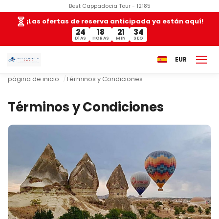
Best Cappadocia Tour - 12185
¡Las ofertas de reserva anticipada ya están aquí!
24
18
21
33
DÍAS
HORAS
MIN
SEG
EUR
página de inicio
Términos y Condiciones
Términos y Condiciones