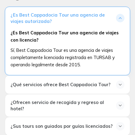
¿Es Best Cappadocia Tour una agencia de
viajes autorizada?
¿Es Best Cappadocia Tour una agencia de viajes
con licencia?
Sí, Best Cappadocia Tour es una agencia de viajes
completamente licenciada registrada en TURSAB y
operando legalmente desde 2015.
¿Qué servicios ofrece Best Cappadocia Tour?
¿Qué servicios ofrece Best Cappadocia Tour?
¿Ofrecen servicio de recogida y regreso al
Ofrecemos tours en globo aerostático, tours de
hotel?
sightseeing diarios, tours privados, paquetes de luna de
¿Proporcionan servicio de recogida y regreso al
miel, traslados al aeropuerto y experiencias de viaje
¿Sus tours son guiados por guías licenciados?
hotel?
personalizadas en Capadocia.