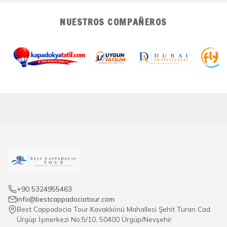
Cappadocia?
Con experiencia local, servicio personalizado, precios
NUESTROS COMPAÑEROS
transparentes y años de experiencia, garantizamos
experiencias auténticas e inolvidables en Cappadocia.
+90 5324955463
info@bestcappadociatour.com
Best Cappadocia Tour Kavaklıönü Mahallesi Şehit Turan Cad.
Ürgüp İşmerkezi No:5/10, 50400 Ürgüp/Nevşehir