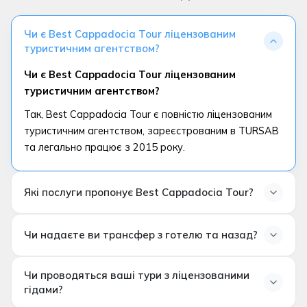
Чи є Best Cappadocia Tour ліцензованим
туристичним агентством?
Чи є Best Cappadocia Tour ліцензованим
туристичним агентством?
Так, Best Cappadocia Tour є повністю ліцензованим
туристичним агентством, зареєстрованим в TURSAB
та легально працює з 2015 року.
Які послуги пропонує Best Cappadocia Tour?
Які послуги пропонує Best Cappadocia Tour?
Чи надаєте ви трансфер з готелю та назад?
Ми пропонуємо тури на повітряних кулях, щоденні
екскурсії, приватні тури, пакети для молодят,
Чи надаєте ви трансфер з готелю і назад?
Чи проводяться ваші тури з ліцензованими
трансфери з аеропорту та індивідуальні туристичні
Так, трансфери з готелю і назад включені в більшість
гідами?
досвіди в Каппадокії.
наших турів у Каппадокії. Деталі чітко надаються