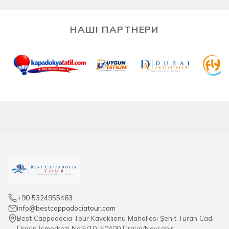
Завдяки місцевій експертизі, персоналізованому
обслуговуванню, прозорому ціноутворенню та
НАШІ ПАРТНЕРИ
багаторічному досвіду, ми гарантуємо автентичні та
незабутні враження в Каппадокії.
+90 5324955463
info@bestcappadociatour.com
Best Cappadocia Tour Kavaklıönü Mahallesi Şehit Turan Cad.
Ürgüp İşmerkezi No:5/10, 50400 Ürgüp/Nevşehir