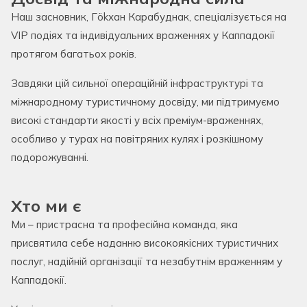
Наш засновник, Гökхан Карабуднак, спеціалізується на
VIP подіях та індивідуальних враженнях у Каппадокії
протягом багатьох років.
Завдяки цій сильної операційній інфраструктурі та
міжнародному туристичному досвіду, ми підтримуємо
високі стандарти якості у всіх преміум-враженнях,
особливо у турах на повітряних кулях і розкішному
подорожуванні.
Хто ми є
Ми – пристрасна та професійна команда, яка
присвятила себе наданню високоякісних туристичних
послуг, надійній організації та незабутнім враженням у
Каппадокії.