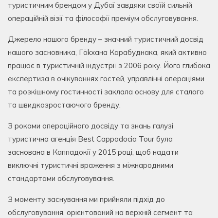
туристичним брендом у Дубаї завдяки своїй сильній
операційній візії та філософії преміум обслуговування.
Джерело нашого бренду – значний туристичний досвід
нашого засновника, Гökхана Карабуднака, який активно
працює в туристичній індустрії з 2006 року. Його глибока
експертиза в очікуваннях гостей, управлінні операціями
та розкішному гостинності заклала основу для сталого
та швидкозростаючого бренду.
З роками операційного досвіду та знань галузі
туристична агенція Best Cappadocia Tour була
заснована в Каппадокії у 2015 році, щоб надати
виключні туристичні враження з міжнародними
стандартами обслуговування.
З моменту заснування ми прийняли підхід до
обслуговування, орієнтований на верхній сегмент та