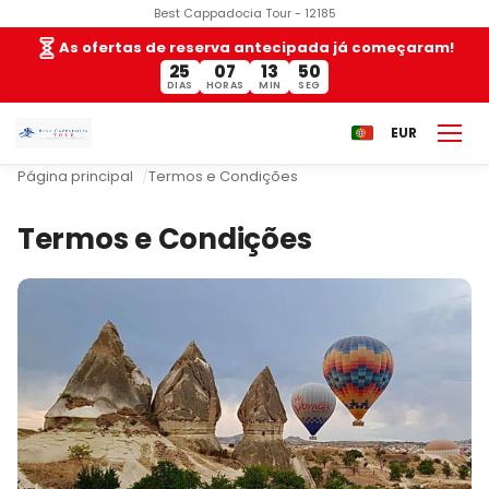
Best Cappadocia Tour - 12185
As ofertas de reserva antecipada já começaram!
25
07
13
49
DIAS
HORAS
MIN
SEG
EUR
Página principal
Termos e Condições
Termos e Condições