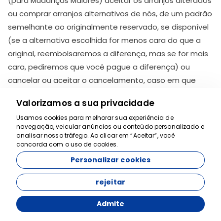
(para Mudanças Maiores) aceitar os arranjos alterados
ou comprar arranjos alternativos de nós, de um padrão
semelhante ao originalmente reservado, se disponível
(se a alternativa escolhida for menos cara do que a
original, reembolsaremos a diferença, mas se for mais
cara, pediremos que você pague a diferença) ou
cancelar ou aceitar o cancelamento, caso em que
você receberá um reembolso completo e rápido de
Valorizamos a sua privacidade
todas as quantias que você nos pagou. No entanto,
Usamos cookies para melhorar sua experiência de
não cancelaremos sua reserva confirmada 12 semanas
navegação, veicular anúncios ou conteúdo personalizado e
ou menos antes da partida, exceto por razões de
Estamos aqui para
analisar nosso tráfego. Ao clicar em “Aceitar”, você
concorda com o uso de cookies.
ajudar
"Força Maior" (como explicado acima) ou falha por sua
Personalizar cookies
parte em realizar o pagamento total no prazo. Devido
à imprevisibilidade dos eventos de Força Maior, não
rejeitar
seremos responsáveis por quaisquer alterações antes
da partida ou durante a férias, que em nossa opinião
Admite
sejam necessárias para proteger sua segurança.