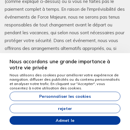
(comme expliqué ci-dessus) ou si vous ne faites pas le
paiement complet à temps. En raison de l'imprévisibilité des
événements de Force Majeure, nous ne serons pas tenus
responsables de tout changement avant le départ ou
pendant les vacances, qui selon nous sont nécessaires pour
protéger votre sécurité. Dans cet événement, nous vous
offrirons des arrangements alternatifs appropriés, ou, si
vous ne voyagez pas, nous vous retournerons les sommes
Nous accordons une grande importance à
que vous nous avez payées, mais nous ne vous paierons
votre vie privée
pas de compensation. Dans tous les cas, sauf en cas de
Nous utilisons des cookies pour améliorer votre expérience de
Changement Majeur survenant en raison de la Force
navigation, diffuser des publicités ou du contenu personnalisés
Nous sommes là pour
et analyser notre trafic. En cliquant sur "Accepter", vous
vous aider
Majeure et sous réserve des exceptions ci-dessous, nous
consentez à notre utilisation des cookies.
vous paierons la compensation suivante comme indiqué ci-
Personnaliser les cookies
dessous.
rejeter
Admet le