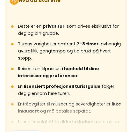
Hva du skal vite
Dette er en
privat tur
, som drives eksklusivt for
deg og din gruppe.
Turens varighet er omtrent
7–8 timer
, avhengig
av trafikk, gangtempo og tid brukt på hvert
stopp.
Reisen kan tilpasses
i henhold til dine
interesser og preferanser
.
En
lisensiert profesjonell turistguide
følger
deg gjennom hele turen.
Entréavgifter til museer og severdigheter er
ikke
inkludert
og må betales separat.
Lunch er valgfritt og
ikke inkludert
med mindre
annet er spesifisert.