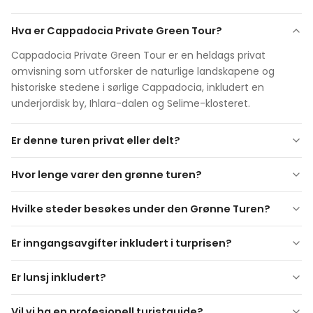
Hva er Cappadocia Private Green Tour?
Cappadocia Private Green Tour er en heldags privat
omvisning som utforsker de naturlige landskapene og
historiske stedene i sørlige Cappadocia, inkludert en
underjordisk by, Ihlara-dalen og Selime-klosteret.
Er denne turen privat eller delt?
Dette er en
helt privat tur
, operert eksklusivt for deg og
Hvor lenge varer den grønne turen?
din gruppe.
Varigheten på omvisningen er omtrent
7–8 timer
,
Hvilke steder besøkes under den Grønne Turen?
avhengig av trafikkforhold, ganghastighet og tid brukt på
hvert sted.
Er inngangsavgifter inkludert i turprisen?
Göreme Panorama
Inngangsavgifter til museer og steder er ikke
Derinkuyu eller Kaymaklı underjordiske by
Er lunsj inkludert?
inkludert
Ihlara-dalen
Lunsj er
ikke inkludert
med mindre annet er angitt. Et
Belisırma landsby
Vil vi ha en profesjonell turistguide?