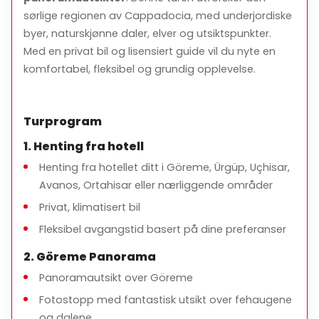
sørlige regionen av Cappadocia, med underjordiske
Belisırma Village
byer, naturskjønne daler, elver og utsiktspunkter.
Slapp av ved elvebredden i en fredelig
Med en privat bil og lisensiert guide vil du nyte en
landsbyinnstilling.
komfortabel, fleksibel og grundig opplevelse.
Selime Monastery
Besøk det største huleklosteret i Cappadocia med
Turprogram
panoramautsikt.
1. Henting fra hotell
Pigeon Valley (Panoramastopp)
Henting fra hotellet ditt i Göreme, Ürgüp, Uçhisar,
Fotostopp med utsikt over de ikoniske duehusene
Avanos, Ortahisar eller nærliggende områder
skåret inn i klippene.
Privat, klimatisert bil
Fleksibel avgangstid basert på dine preferanser
2. Göreme Panorama
Turbeskrivelse
Panoramautsikt over Göreme
Omtrent
7–8 timer
Fotostopp med fantastisk utsikt over fehaugene
og dalene