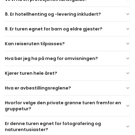
lunsjstopp på en lokal restaurant ved elven er planlagt
Selime kloster
under turen.
Due-dalen (panoramastopp)
8. Er hotellhenting og -levering inkludert?
9. Er turen egnet for barn og eldre gjester?
Kan reiseruten tilpasses?
Hva bør jeg ha på meg for omvisningen?
Komfortable walking-sko og klær som passer til været
Kjører turen hele året?
anbefales.
Hva er avbestillingsreglene?
Avbestillings- og endringsvilkår varierer fra leverandør til
Hvorfor velge den private grønne turen fremfor en
leverandør og blir forklart under bestillingsprosessen.
gruppetur?
Er denne turen egnet for fotografering og
naturentusiaster?