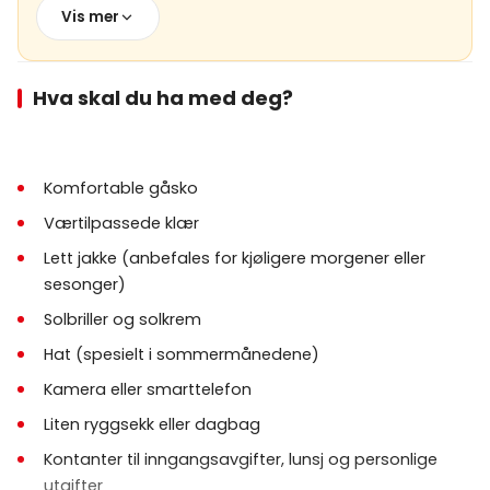
Vis mer
Moderat gange er involvert, spesielt i
Ihlara-
dalen
, som inkluderer trapper og ujevne stier.
Komfortable tursko og værtilpasset klær
Hva skal du ha med deg?
anbefales sterkt.
Henting og levering på hotell er inkludert fra alle
regioner i Cappadocia.
Komfortable gåsko
Værtilpassede klær
Turen går året rundt; værforhold kan påvirke
timing eller rutejusteringer.
Lett jakke (anbefales for kjøligere morgener eller
sesonger)
Barn må alltid være ledsaget av en voksen.
Solbriller og solkrem
Avbestillings- og endringspolitikken varierer etter
Hat (spesielt i sommermånedene)
leverandør og forklares ved bestilling.
Kamera eller smarttelefon
Liten ryggsekk eller dagbag
Kontanter til inngangsavgifter, lunsj og personlige
utgifter