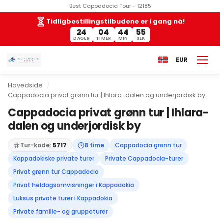
Best Cappadocia Tour - 12185
Tidligbestillingstilbudene er i gang nå!
24
04
44
54
DAGER
TIMER
MIN
SEK
EUR
Hovedside
Cappadocia privat grønn tur | Ihlara-dalen og underjordisk by
Cappadocia privat grønn tur | Ihlara-
dalen og underjordisk by
Tur-kode:
5717
8 time
Cappadocia grønn tur
Kappadokiske private turer
Private Cappadocia-turer
Privat grønn tur Cappadocia
Privat heldagsomvisninger i Kappadokia
Luksus private turer i Kappadokia
Private familie- og gruppeturer