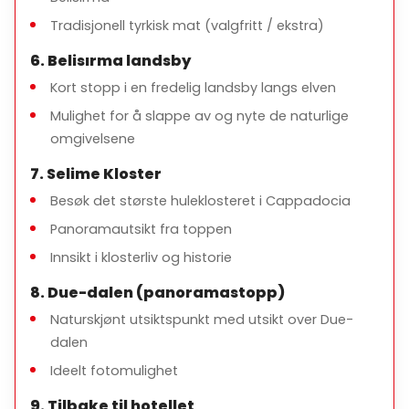
Hvem er denne turen for?
Tradisjonell tyrkisk mat (valgfritt / ekstra)
<="" li="">
6. Belisırma landsby
Familier og private grupper
Kort stopp i en fredelig landsby langs elven
Reisende som søker en avslappet og naturskjønn
Mulighet for å slappe av og nyte de naturlige
opplevelse
omgivelsene
7. Selime Kloster
Besøk det største huleklosteret i Cappadocia
Viktige notater
Panoramautsikt fra toppen
Moderat gåing kreves, spesielt i Ihlara-dalen
Innsikt i klosterliv og historie
Behagelige fottøy anbefales
8. Due-dalen (panoramastopp)
Reiseruten kan tilpasses etter forespørsel
Naturskjønt utsiktspunkt med utsikt over Due-
dalen
Ideelt fotomulighet
9. Tilbake til hotellet