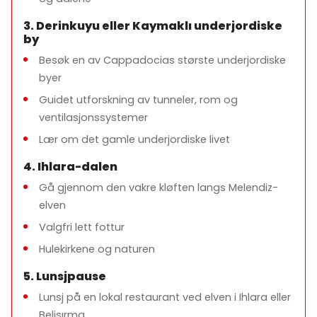
3. Derinkuyu eller Kaymaklı underjordiske
Hva er inkludert
by
Privat transport
Besøk en av Cappadocias største underjordiske
Lisensert profesjonell turguide
byer
Hotellhenting og -levering
Guidet utforskning av tunneler, rom og
ventilasjonssystemer
Parkeringsavgifter og lokale skatter
Lær om det gamle underjordiske livet
4. Ihlara-dalen
Gå gjennom den vakre kløften langs Melendiz-
Hva er ikke inkludert
elven
Inngangsavgifter til museer og nettsteder
Valgfri lett fottur
Mat og drikke
Hulekirkene og naturen
Personlige utgifter
5. Lunsjpause
Lunsj på en lokal restaurant ved elven i Ihlara eller
Belisırma