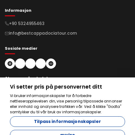
Informasjon
+90 5324955463
info@bestcappadociatour.com
Sosiale medier
Abonner på nyhetsbrev
Vi setter pris på personvernet ditt
Abonnere
Vi bruker informasjonskapsler for å forbedre
nettleseropplevelsen din, vise personlig tilpassede annonser
eller innhold og analysere trafikken vår. Ved å klikke "Godta"
samtykker du til vår bruk av informasjonskapsler.
Vi er her for å hjelpe
Tilpass informasjonskapsler