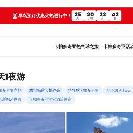
25
20
22
41
早鸟预订优惠火热进行中！
天
小时
分
秒
卡帕多奇亚热气球之旅
卡帕多奇亚活
天1夜游
帕多奇亚之旅
格雷梅露天博物馆
热气球卡帕多奇亚
地下城巡 tour
诺斯陶艺体验
卡帕多奇亚洞穴酒店住宿