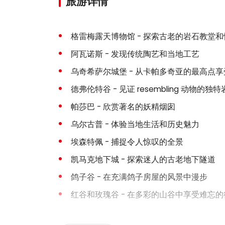
旅游详情
格雷梅露天博物馆 - 探索古老的岩石教堂
阿瓦诺斯 - 发现传统陶艺和当地工艺
乌奇希萨尔城堡 - 从卡帕多奇亚的最高点
德弗伦特谷 - 见证 resembling 动物的独
帕莎巴 - 欣赏著名的妖精烟囱
乌尔古普 - 体验当地生活和历史魅力
埃森特佩 - 捕捉令人惊叹的全景
凯马克地下城 - 探索迷人的古老地下隧道
鸽子谷 - 在充满鸽子房屋的风景中漫步
红谷和玫瑰谷 - 在多彩的山谷中享受难忘