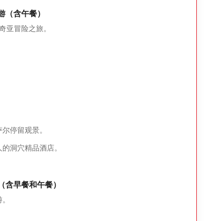
日游（含午餐）
奇亚冒险之旅。
萨尔停留观景。
人的洞穴精品酒店。
拉（含早餐和午餐）
游。