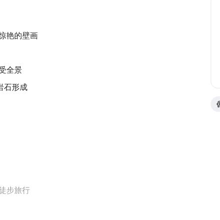
和惊艳的壁画
享受全景
特岩石形成
的徒步旅行