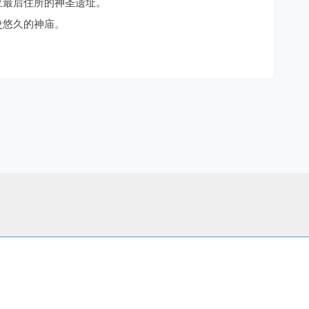
亚最后住所的神圣遗址。
史悠久的神庙。