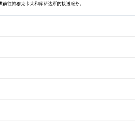
供前往帕穆克卡莱和库萨达斯的接送服务。
舒适的步行鞋，防晒装备，以及适合凉爽早晨/晚上的夹克。
进行。