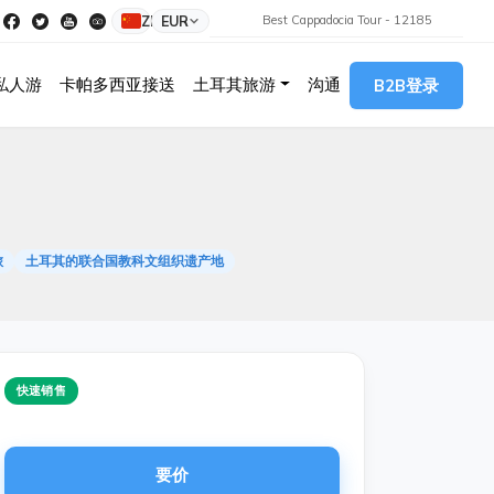
ZH
EUR
Best Cappadocia Tour - 12185
私人游
卡帕多西亚接送
土耳其旅游
沟通
B2B登录
旅
土耳其的联合国教科文组织遗产地
快速销售
要价