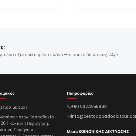
ε;
για ένα εξατομικευμένο πλάνο — είμαστε δίπλα σας 24/7.
αιρικός
Πληροφορίες
+90 5324955463
ετικά με εμάς
info@bestcappadociatour.c
ναγήσεις στην Καππαδοκία
26 | Κόκκινη Περιήγηση,
άσινη Περιήγηση,
Μεσα ΚΟΙΝΩΝΙΚΗΣ ΔΙΚΤΥΩΣΗΣ