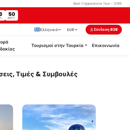
Best Cappadocia Tour - 12185
3
49
Π.
ΔΕΥΤ.
Ελληνικά
EUR
Σύνδεση B2B
ορά
Τουρισμοί στην Τουρκία
Επικοινωνία
δοκίας
εις, Τιμές & Συμβουλές