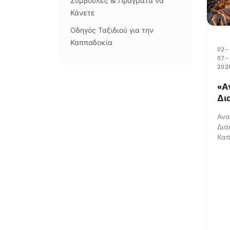
Συμβουλές & Πράγματα να
Κάνετε
Οδηγός Ταξιδιού για την
Καππαδοκία
02-
07-
202
«Α
Δι
στ
Ανα
Κο
Δια
Καπ
Γκιόρεμε 
ταξ
μοι