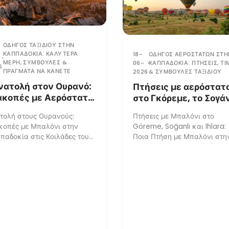
ΟΔΗΓΌΣ ΤΑΞΙΔΙΟΎ ΣΤΗΝ
ΚΑΠΠΑΔΟΚΊΑ: ΚΑΛΎΤΕΡΑ
18-
ΟΔΗΓΌΣ ΑΕΡΌΣΤΑΤΩΝ ΣΤΗ
ΜΈΡΗ, ΣΥΜΒΟΥΛΈΣ &
06-
ΚΑΠΠΑΔΟΚΊΑ: ΠΤΉΣΕΙΣ, ΤΙ
6
ΠΡΆΓΜΑΤΑ ΝΑ ΚΆΝΕΤΕ
2026
& ΣΥΜΒΟΥΛΈΣ ΤΑΞΙΔΙΟΎ
νατολή στον Ουρανό:
Πτήσεις με αερόστατ
ακοπές με Αερόστατο
στο Γκόρεμε, το Σογά
ην Καππαδοκία στις
και την Ιχλάρα: Ποια
τολή στους Ουρανούς:
Πτήσεις με Μπαλόνι στο
ιλάδες του Γκιόρεμε»
βόλτα με αερόστατο σ
κοπές με Μπαλόνι στην
Göreme, Soğanlı και Ihlara:
Καππαδοκία πρέπει 
παδοκία στις Κοιλάδες του
Ποια Πτήση με Μπαλόνι στη
επιλέξετε;
Υπάρχουν λίγες
Καππαδοκία Πρέπει να
ιδιωτικές στιγμές που
Επιλέξετε;Η επιλογή μιας
άζουν...
πτήσης με αε...