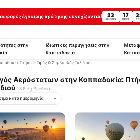
23
17
3
ροσφορές έγκαιρης κράτησης συνεχίζονται!
ΗΜΈΡΕΣ
ΏΡΕΣ
ΛΕ
ότητες στην
Ιδιωτικές περιηγήσεις στην
Μεταφ
κία
Καππαδοκία
Καππα
παδοκία: Πτήσεις, Τιμές & Συμβουλές Ταξιδιού
γός Αερόστατων στην Καππαδοκία: Πτήσ
ιδιού
3 Blog Βρέθηκε