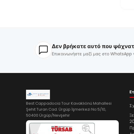
Δεν βρήκατε αυτό που ψάχνατ
Επικοινωνήστε μαζί μας στο WhatsApp 
Ετ
Best Cappadocia Tour Kavaklıönü Mahallesi
Σχ
Şehit Turan Cad. Ürgüp İşmerkezi No:5/10,
50400 Ürgüp/Nevşehir
Ξε
20
Πρ