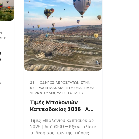
Ν
ΜΈΣ
ο
νλι
το
να
23-
ΟΔΗΓΌΣ ΑΕΡΌΣΤΑΤΩΝ ΣΤΗΝ
ν
04-
ΚΑΠΠΑΔΟΚΊΑ: ΠΤΉΣΕΙΣ, ΤΙΜΈΣ
2026
& ΣΥΜΒΟΥΛΈΣ ΤΑΞΙΔΙΟΎ
Τιμές Μπαλονιών
Καππαδοκίας 2026 | Από
€100 – Εξασφαλίστε τη
Τιμές Μπαλονιού Καππαδοκίας
θέση σας πριν οι
2026 | Από €100 – Εξασφαλίστε
πτήσεις εξαντληθούν
τη θέση σας πριν της πτήσεις