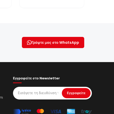
εξαντληθούνΜια πτήση με
αερόστατο πάνω από την Κα...
Γράψτε μας στο WhatsApp
Εγγραφείτε στο Newsletter
Εγγραφείτε
om