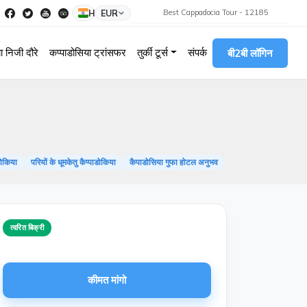
HI
EUR
Best Cappadocia Tour - 12185
ा निजी दौरे
कप्पाडोसिया ट्रांसफर
तुर्की टूर्स
संपर्क
बी2बी लॉगिन
डोकिया
परियों के धूमकेतु कैप्पाडोकिया
कैपाडोसिया गुफा होटल अनुभव
त्वरित बिक्री
कीमत मांगो