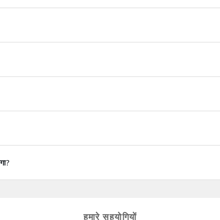
ं नाश्ता शामिल है। पेय पदार्थ शामिल नहीं हैं।
ं कुछ चलना और हल्की ट्रेकिंग (जैसे घाटी की सैर) की आवश्यकता होती है।
े बचाने वाली क्रीम, धूप का चश्मा, एक कैमरा और आपकी व्यक्तिगत दवाएं।
ं के लिए प्रवेश शुल्क शामिल हैं।
ोगा?
?
हमारे सहयोगियों