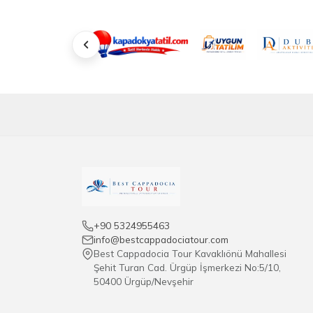
+90 5324955463
info@bestcappadociatour.com
Best Cappadocia Tour Kavaklıönü Mahallesi
Şehit Turan Cad. Ürgüp İşmerkezi No:5/10,
50400 Ürgüp/Nevşehir