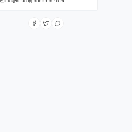
info@bestcappadociatour.com