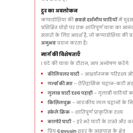
टूर का अवलोकन
कप्पाडोशिया की
सबसे दर्शनीय घाटियों
में घुड
प्रशिक्षित घोड़ों पर एक शांतिपूर्ण यात्रा का 
सवारों के लिए आदर्श है, जो कप्पाडोशिया की प
अनुभव
प्रदान करता है।
मार्ग की विशेषताएँ
1 घंटे की यात्रा के दौरान, आप अन्वेषण करेंगे:
कीलिचलर घाटी
– आश्चर्यजनक परिदृश्य औ
गर्ल्स की मठ
– ऐतिहासिक चट्टान-कटी सं
गुलाब घाटी दृश्य पहाड़ी
– गुलाबी घाटियों क
किज़िलचुक्र
– नाटकीय लाल चट्टानों के नि
स्केले क्रिक
– शांतिपूर्ण प्राकृतिक दृश्य
काल्डेरे घाटी
– हरे भरे घाटी के रास्ते और अ
प्रिय
Çavuşin
शहर के आसपास के क्षेत्र