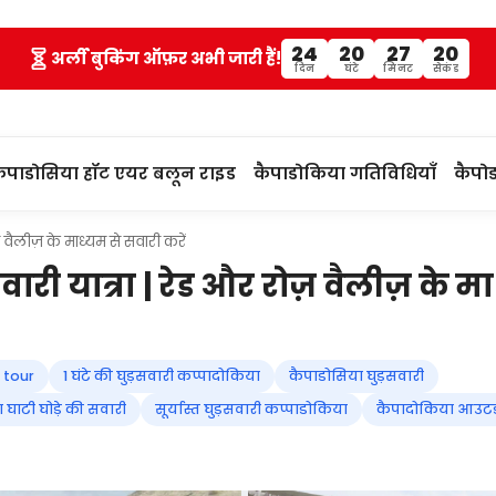
24
20
27
19
अर्ली बुकिंग ऑफ़र अभी जारी हैं!
दिन
घंटे
मिनट
सेकंड
पाडोसिया हॉट एयर बलून राइड
कैपाडोकिया गतिविधियाँ
कैपोड
ज़ वैलीज़ के माध्यम से सवारी करें
सवारी यात्रा | रेड और रोज़ वैलीज़ के म
g tour
1 घंटे की घुड़सवारी कप्पादोकिया
कैपाडोसिया घुड़सवारी
 घाटी घोड़े की सवारी
सूर्यास्त घुड़सवारी कप्पाडोकिया
कैपादोकिया आउटड