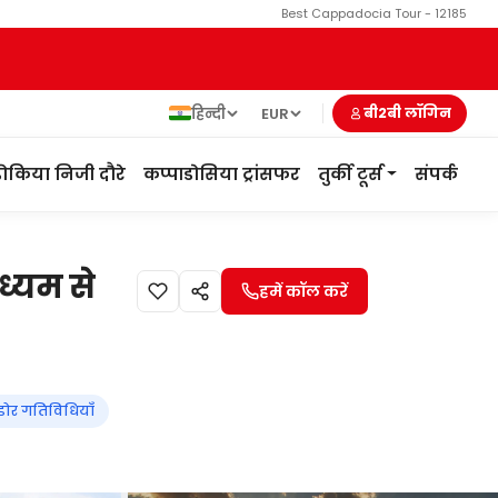
Best Cappadocia Tour - 12185
हिन्दी
EUR
बी2बी लॉगिन
ोकिया निजी दौरे
कप्पाडोसिया ट्रांसफर
तुर्की टूर्स
संपर्क
ाध्यम से
हमें कॉल करें
ोर गतिविधियाँ