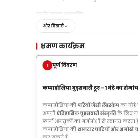
टूर के मुख्य आकर्षण
घोड़े की मदद से
कप्पाडोकिया की घाटियों और द
और दिखाएँ
ऐतिहासिक रास्तों और परीकथा के दृश्य
के माध
भ्रमण कार्यक्रम
शुरुआत करने वालों और अनुभवी सवारों
के ल
1-घंटे का टूर
, दिन के समय एक छोटा, यादगा
पूर्ण विवरण
कप्पाडोशिया घुड़सवारी टूर – 1 घंटे का रोमां
टूर की अवधि
लगभग
1 घंटा
घुड़सवारी
कप्पाडोशिया की
परियों जैसी लैंडस्केप
का घोड़े 
अपनी
ऐतिहासिक घुड़सवारी संस्कृति
के लिए जा
फार्म आगंतुकों का गर्मजोशी से स्वागत करता 
कप्पाडोशिया की
शानदार घाटियों और अनोखे चट्ट
कर सकते हैं।