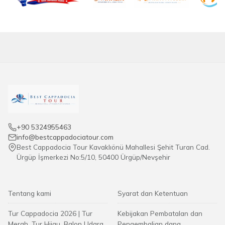
+90 5324955463
info@bestcappadociatour.com
Best Cappadocia Tour Kavaklıönü Mahallesi Şehit Turan Cad.
Ürgüp İşmerkezi No:5/10, 50400 Ürgüp/Nevşehir
Tentang kami
Syarat dan Ketentuan
Tur Cappadocia 2026 | Tur
Kebijakan Pembatalan dan
Merah, Tur Hijau, Balon Udara
Pengembalian dana