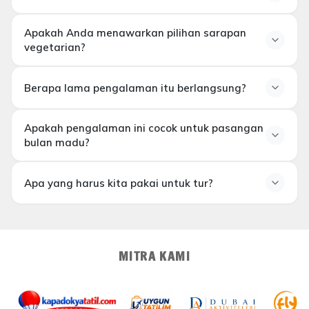
Bisakah kami meminta
Apakah Anda menawarkan pilihan sarapan
pengaturan pribadi?
vegetarian?
Apakah Anda menawarkan
Berapa lama pengalaman itu berlangsung?
pilihan sarapan vegetarian?
Berapa lama pengalaman ini
Apakah pengalaman ini cocok untuk pasangan
berlangsung?
bulan madu?
Apakah pengalaman ini cocok
Apa yang harus kita pakai untuk tur?
untuk pasangan bulan madu?
Apa yang sebaiknya kita
kenakan untuk tur?
MITRA KAMI