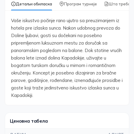
Детаљи обиласка
Програм турнеје
Шта треба з
Vaše iskustvo počinje rano ujutro sa preuzimanjem iz
hotela pre izlaska sunca. Nakon udobnog prevoza do
Doline ljubavi, gosti su dočekani na posebno
pripremljenom luksuznom mestu za doručak sa
panoramskim pogledom na balone. Dok stotine vrućih
balona lete iznad dolina Kapadokije, uživajte u
bogatom turskom doručku u mirnom i romantičnom
okruženju. Koncept je posebno dizajniran za bračne
parove, godišnjice, rođendane, iznenađujuće prosidbe i
goste koji traže jedinstveno iskustvo izlaska sunca u
Kapadokiji.
Ценовна табела