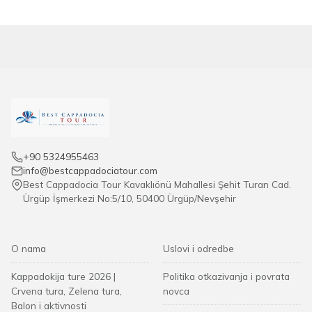
+90 5324955463
info@bestcappadociatour.com
Best Cappadocia Tour Kavaklıönü Mahallesi Şehit Turan Cad.
Ürgüp İşmerkezi No:5/10, 50400 Ürgüp/Nevşehir
O nama
Uslovi i odredbe
Kappadokija ture 2026 |
Politika otkazivanja i povrata
Crvena tura, Zelena tura,
novca
Balon i aktivnosti