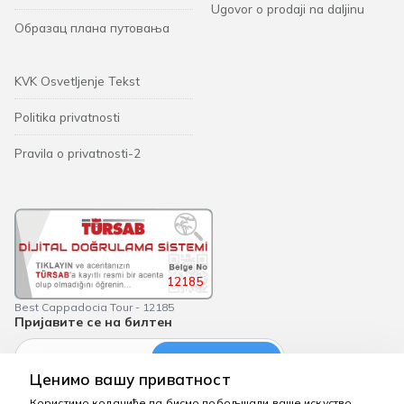
Ugovor o prodaji na daljinu
Образац плана путовања
KVK Osvetljenje Tekst
Politika privatnosti
Pravila o privatnosti-2
12185
Best Cappadocia Tour - 12185
Пријавите се на билтен
претплатити се
Ценимо вашу приватност
Користимо колачиће да бисмо побољшали ваше искуство