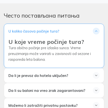
Често постављана питања
U koliko časova počinje tura?
U koje vreme počinje tura?
Tura obično počinje pre izlaska sunca. Vreme
preuzimanja može varirati u zavisnosti od sezone i
rasporeda leta balona.
Da li je prevoz do hotela uključen?
Da li je transfer do hotela
Da li su baloni na vreo zrak zagarantovani?
uključen?
Da li su avionski baloni
Možemo li zatražiti privatnu postavku?
zagarantovani?