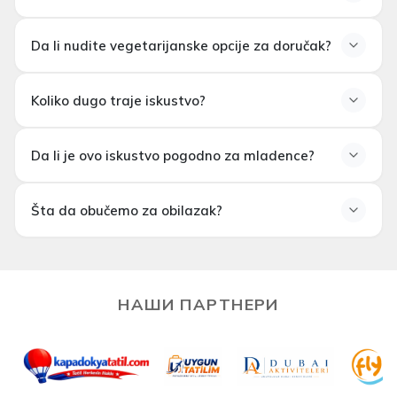
Da li možemo zatražiti privatni
Da li nudite vegetarijanske opcije za doručak?
aranžman?
Da li nudite vegetarijanske
Koliko dugo traje iskustvo?
opcije za doručak?
Koliko traje iskustvo?
Da li je ovo iskustvo pogodno za mladence?
Da li je ovo iskustvo pogodno za
Šta da obučemo za obilazak?
mladoženje?
Šta da obučemo za turu?
НАШИ ПАРТНЕРИ