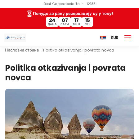
Best Cappadocia Tour - 12185
Понуде за рану резервацију су у току!
24
07
17
14
ДАНА
САТИ
МИН
СЕК
EUR
Насловна страна
Politika otkazivanja i povrata novca
Politika otkazivanja i povrata
novca