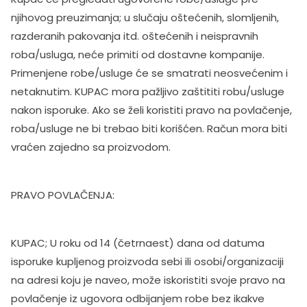
njihovog preuzimanja; u slučaju oštećenih, slomljenih,
razderanih pakovanja itd. oštećenih i neispravnih
roba/usluga, neće primiti od dostavne kompanije.
Primenjene robe/usluge će se smatrati neosvećenim i
netaknutim. KUPAC mora pažljivo zaštititi robu/usluge
nakon isporuke. Ako se želi koristiti pravo na povlačenje,
roba/usluge ne bi trebao biti korišćen. Račun mora biti
vraćen zajedno sa proizvodom.
PRAVO POVLAČENJA:
KUPAC; U roku od 14 (četrnaest) dana od datuma
isporuke kupljenog proizvoda sebi ili osobi/organizaciji
na adresi koju je naveo, može iskoristiti svoje pravo na
povlačenje iz ugovora odbijanjem robe bez ikakve