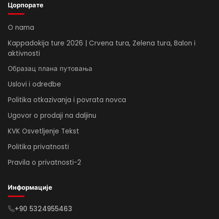
Цорпорате
O nama
Kappadokija ture 2026 | Crvena tura, Zelena tura, Balon i
aktivnosti
Образац плана путовања
Uslovi i odredbe
Politika otkazivanja i povrata novca
Ugovor o prodaji na daljinu
KVK Osvetljenje Tekst
Politika privatnosti
Pravila o privatnosti-2
Информације
+90 5324955463