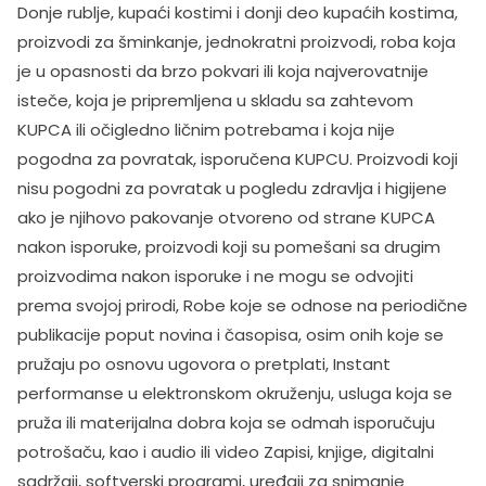
Donje rublje, kupaći kostimi i donji deo kupaćih kostima,
proizvodi za šminkanje, jednokratni proizvodi, roba koja
je u opasnosti da brzo pokvari ili koja najverovatnije
isteče, koja je pripremljena u skladu sa zahtevom
KUPCA ili očigledno ličnim potrebama i koja nije
pogodna za povratak, isporučena KUPCU. Proizvodi koji
nisu pogodni za povratak u pogledu zdravlja i higijene
ako je njihovo pakovanje otvoreno od strane KUPCA
nakon isporuke, proizvodi koji su pomešani sa drugim
proizvodima nakon isporuke i ne mogu se odvojiti
prema svojoj prirodi, Robe koje se odnose na periodične
publikacije poput novina i časopisa, osim onih koje se
pružaju po osnovu ugovora o pretplati, Instant
performanse u elektronskom okruženju, usluga koja se
pruža ili materijalna dobra koja se odmah isporučuju
potrošaču, kao i audio ili video Zapisi, knjige, digitalni
sadržaji, softverski programi, uređaji za snimanje