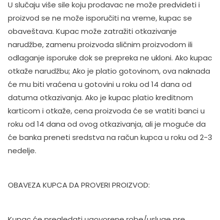
U slučaju više sile koju prodavac ne može predvideti i
proizvod se ne može isporučiti na vreme, kupac se
obaveštava. Kupac može zatražiti otkazivanje
narudžbe, zamenu proizvoda sličnim proizvodom ili
odlaganje isporuke dok se prepreka ne ukloni. Ako kupac
otkaže narudžbu; Ako je platio gotovinom, ova naknada
će mu biti vraćena u gotovini u roku od 14 dana od
datuma otkazivanja. Ako je kupac platio kreditnom
karticom i otkaže, cena proizvoda će se vratiti banci u
roku od 14 dana od ovog otkazivanja, ali je moguće da
će banka preneti sredstva na račun kupca u roku od 2-3
nedelje.
OBAVEZA KUPCA DA PROVERI PROIZVOD:
Kupac će pregledati ugovorene robe/usluge pre