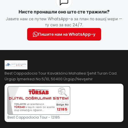
Нисте пронашли оно што сте тражили?
Јавите нам се путем WhatsApp-а за план по вашој мери —
ту смо за вас 24/7.
Пишите нам на WhatsApp-у
Best Cappadocia Tour Kavaklıönü Mahallesi Şehit Turan Cad.
Ürgüp İşmerkezi No:5/10, 50400 Ürgüp/Nevşehir
12185
Best Cappadocia Tour - 12185