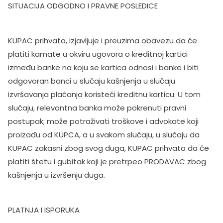
SITUACIJA ODGODNO I PRAVNE POSLEDICE
KUPAC prihvata, izjavljuje i preuzima obavezu da će
platiti kamate u okviru ugovora o kreditnoj kartici
između banke na koju se kartica odnosi i banke i biti
odgovoran banci u slučaju kašnjenja u slučaju
izvršavanja plaćanja koristeći kreditnu karticu. U tom
slučaju, relevantna banka može pokrenuti pravni
postupak; može potraživati troškove i advokate koji
proizađu od KUPCA, a u svakom slučaju, u slučaju da
KUPAC zakasni zbog svog duga, KUPAC prihvata da će
platiti štetu i gubitak koji je pretrpeo PRODAVAC zbog
kašnjenja u izvršenju duga.
PLATNJA I ISPORUKA