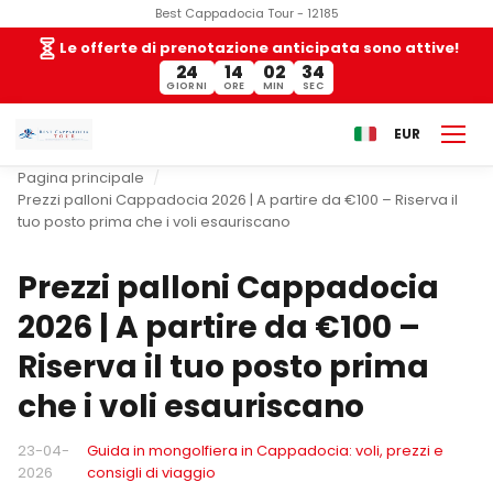
Best Cappadocia Tour - 12185
Le offerte di prenotazione anticipata sono attive!
24
14
02
33
GIORNI
ORE
MIN
SEC
EUR
Pagina principale
Prezzi palloni Cappadocia 2026 | A partire da €100 – Riserva il
tuo posto prima che i voli esauriscano
Prezzi palloni Cappadocia
2026 | A partire da €100 –
Riserva il tuo posto prima
che i voli esauriscano
23-04-
Guida in mongolfiera in Cappadocia: voli, prezzi e
2026
consigli di viaggio