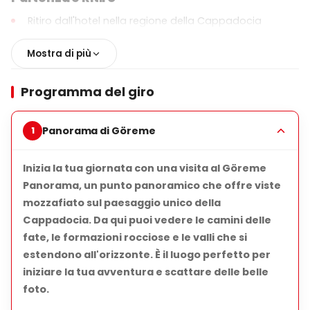
Ritiro dall'hotel nella regione della Cappadocia
Veicolo confortevole e climatizzato
Mostra di più
Orario di partenza fisso (varia a seconda della
stagione)
Programma del giro
Principali Attrazioni
Panorama di Göreme
Panorama di Göreme
Punto panoramico con viste mozzafiato su Göreme
Inizia la tua giornata con una visita al Göreme
e le camini delle fate.
Panorama, un punto panoramico che offre viste
Città Sotterranea di Derinkuyu o Kaymaklı
mozzafiato sul paesaggio unico della
Cappadocia. Da qui puoi vedere le camini delle
Esplorazione guidata di una delle famose città
fate, le formazioni rocciose e le valli che si
sotterranee della Cappadocia.
estendono all'orizzonte. È il luogo perfetto per
Valle di Ihlara
iniziare la tua avventura e scattare delle belle
Passeggiata panoramica attraverso il canyon lungo il
foto.
fiume Melendiz.