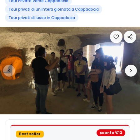
Tour Privato Verde Cappadocia
Tour privati di un'intera giornata a Cappadocia
Tour privati di lusso in Cappadocia
sconto %13
Best seller