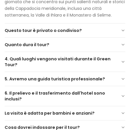
giornata che si concentra sui punti salienti naturali e storici
della Cappadocia meridionale, inclusa una città
sotterranea, la Valle di Ihlara e il Monastero di Selime.
Questo tour è privato o condiviso?
Quanto dura il tour?
4. Quali luoghi vengono visitati durante il Green
Tour?
5. Avremo una guida turistica professionale?
Panorama di Göreme
Città Sotterranea di Derinkuyu o Kaymaklı
6. Il prelievo e il trasferimento dall'hotel sono
Valle di Ihlara
inclusi?
Villaggio di Belisırma
Monastero di Selime
La visita è adatta per bambini e anziani?
Valle dei Piccioni (fermata panoramica)
Sì, ma è richiesta una camminata moderata,
Cosa dovrei indossare per il tour?