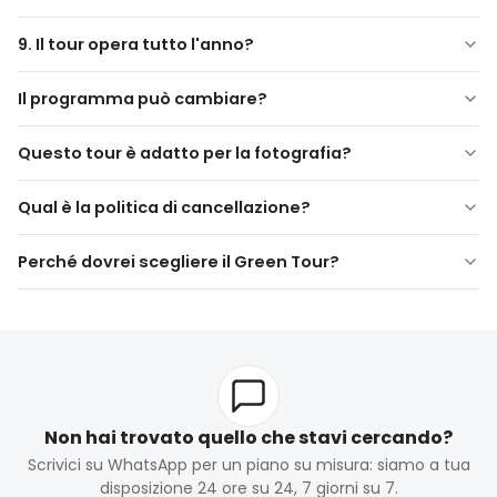
specialmente nella Valle di Ihlara. I bambini devono essere
accompagnati da un adulto e gli ospiti anziani dovrebbero
9. Il tour opera tutto l'anno?
considerare il loro livello di mobilità.
Sì. Il Green Tour opera tutto l'anno, ma le condizioni
Il programma può cambiare?
atmosferiche possono influenzare il percorso o i tempi.
Questo tour è adatto per la fotografia?
Qual è la politica di cancellazione?
Perché dovrei scegliere il Green Tour?
Non hai trovato quello che stavi cercando?
Scrivici su WhatsApp per un piano su misura: siamo a tua
disposizione 24 ore su 24, 7 giorni su 7.