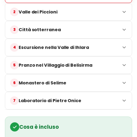
Villaggio di Belisırma
Valle dei Piccioni
Pausa pranzo e relax in riva al fiume.
Monastero di Selime
Città sotterranea
Visita al più grande monastero scavato nella roccia
della Cappadocia.
Escursione nella Valle di Ihlara
Valle dei Piccioni (Fermata panoramica)
Fermata fotografica con vista sulle case dei piccioni
Pranzo nel Villaggio di Belisirma
scavate nelle scogliere.
Monastero di Selime
Durata del Tour
Laboratorio di Pietre Onice
Circa
7–8 ore
Cosa è incluso