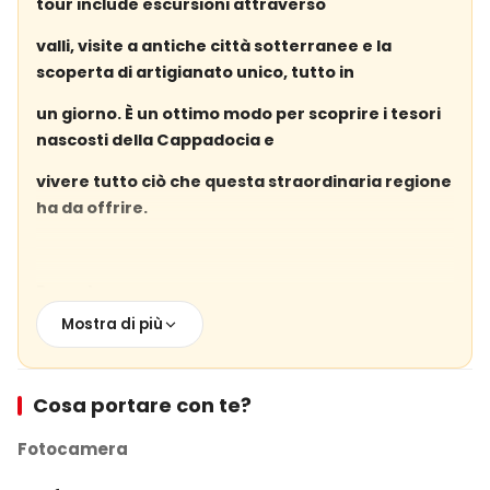
tour include escursioni attraverso
valli, visite a antiche città sotterranee e la
scoperta di artigianato unico, tutto in
un giorno. È un ottimo modo per scoprire i tesori
nascosti della Cappadocia e
vivere tutto ciò che questa straordinaria regione
ha da offrire.
Prenota
Mostra di più
Il tuo Tour Verde di Cappadocia oggi Se
vuoi esplorare le parti meno conosciute ma
altrettanto belle della Cappadocia,
Cosa portare con te?
il Tour Verde di Cappadocia è la scelta perfetta
Fotocamera
per te. Prenota il tuo tour oggi