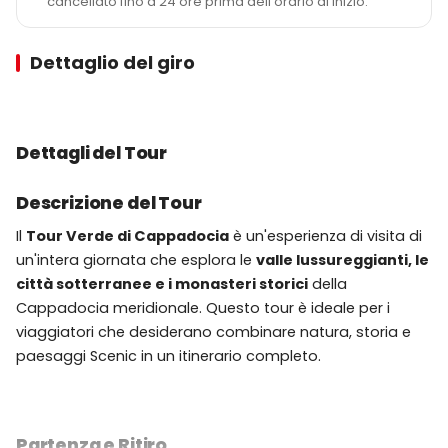
cancellato fino a 24 ore prima dell'orario di inizio.
Dettaglio del giro
Dettagli del Tour
Descrizione del Tour
Il
Tour Verde di Cappadocia
è un'esperienza di visita di
un'intera giornata che esplora le
valle lussureggianti, le
città sotterranee e i monasteri storici
della
Cappadocia meridionale. Questo tour è ideale per i
viaggiatori che desiderano combinare natura, storia e
paesaggi Scenic in un itinerario completo.
Partenza e Ritiro