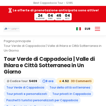
Best Cappadocia Tour - 12185
Le offerte di prenotazione anticipata sono attive!
24
04
46
03
GIORNI
ORE
MIN
SEC
EUR
Pagina principale
Tour Verde di Cappadocia | Valle di Ihlara e Città Sotterranea in
Un Giorno
Tour Verde di Cappadocia | Valle di
Ihlara e Città Sotterranea in Un
Giorno
Codice tour:
5409
8 ora
4.52
· 33 Commenti
Tour Verde di Cappadocia
Tour della città sotterranea
Tour privati e personalizzati
Tour privati in Cappadocia
Pacchetti turistici personalizzati per Cappadocia