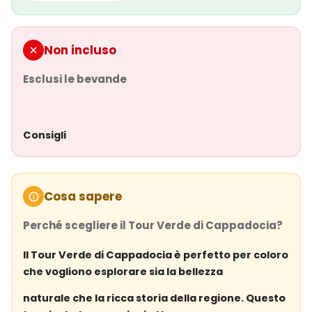
Ami della natura
Appassionati di storia
Non incluso
Visitatori per la prima volta della Cappadocia
Esclusi le bevande
Note Importanti
Consigli
È richiesta una moderata attività fisica, specialmente
nella Valle di Ihlara
Si consigliano scarpe da camminata comode
Cosa sapere
L'ordine dell'itinerario potrebbe cambiare a seconda
Perché scegliere il Tour Verde di Cappadocia?
delle condizioni
Il Tour Verde di Cappadocia è perfetto per coloro
che vogliono esplorare sia la bellezza
naturale che la ricca storia della regione. Questo