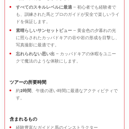
バラ谷や赤い谷からのパノラマの夕日の景色
すべてのスキルレベルに最適
– 初心者でも経験者で
女性修道院
などの歴史的名所の訪問
も、訓練された馬とプロのガイドが安全で楽しいライ
ウロウ川やカルデレ谷に沿った景色の良いトレイル
ドを保証します。
プロのガイドとよく訓練された馬
素晴らしいサンセットビュー
– 黄金色の夕暮れの光
に照らされたカッパドキアの谷や岩の形成を目撃し、
写真撮影に最適です。
忘れられない思い出
– カッパドキアの休暇をユニー
含まれるもの
クで魔法のような体験にします。
馬のレンタルと安全装備（ヘルメットと鞍）
経験豊富なガイド/インストラクター
ツアーの所要時間
ホテルのピックアップとドロップオフ（予約された場合）
約
2時間
、午後の遅い時間に最適なアクティビティで
す。
含まれないもの
含まれるもの
個人的な費用
経験豊富なガイドと馬のインストラクター