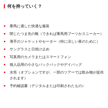
快適な服装と
つま先を覆う靴
をお勧めします。
何を持っていく？
予約した場合、ホテルの送迎が含まれています。
写真撮影は許可されていますが、乗馬中は注意が必
乗馬に適した快適な服装
要です。
閉じたつま先の靴（できれば乗馬用ブーツかスニーカー）
天候条件によってスケジュールに影響が出る可能性
薄手のジャケットやセーター（特に涼しい夜のために）
がありますが、ツアーは通常、年間を通じて営業し
ています。
サングラスと日焼け止め
写真用のカメラまたはスマートフォン
キャンセルおよび変更ポリシーは提供者によって異
なり、予約時に説明されます。
個人品用の小さなバックパックやデイバッグ
水筒（オプションですが、一部のツアーでは飲み物が提供
されます）
予約確認書（デジタルまたは印刷されたもの）