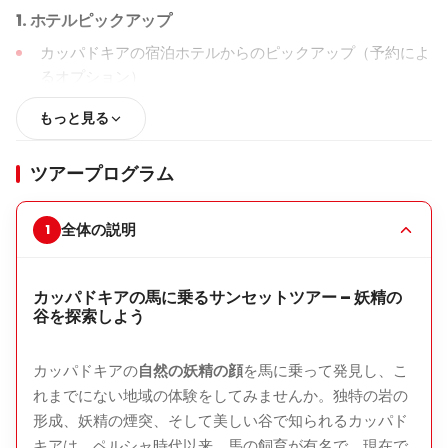
1. ホテルピックアップ
カッパドキアの宿泊ホテルからのピックアップ（予約によ
るオプション）
馬の牧場への移動
もっと見る
簡単な安全オリエンテーションと馬の割り当て
ツアープログラム
2. 乗馬開始
キリチラル谷
を通って乗馬し、妖精の煙突や岩の形成を
全体の説明
楽しみます。
女性修道院（メリェムアナマナスタル）
に向かって、岩
カッパドキアの馬に乗るサンセットツアー – 妖精の
に刻まれた歴史的名所を訪れます。
谷を探索しよう
3. 景色の良い谷の停止
カッパドキアの
自然の妖精の顔
を馬に乗って発見し、こ
バラ谷展望台
– 太陽が沈み始める頃、パノラマの景色や
れまでにない地域の体験をしてみませんか。独特の岩の
写真を楽しむためのストップ。
形成、妖精の煙突、そして美しい谷で知られるカッパド
キズルチュール（赤い谷）
– カッパドキアの最も象徴的
キアは、ペルシャ時代以来、馬の飼育が有名で、現在で