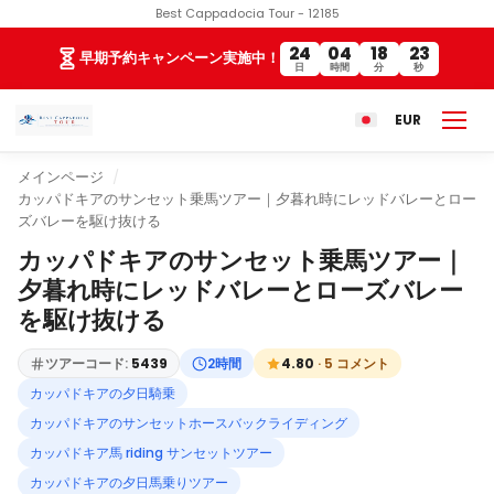
Best Cappadocia Tour - 12185
24
04
18
23
早期予約キャンペーン実施中！
日
時間
分
秒
EUR
メインページ
カッパドキアのサンセット乗馬ツアー｜夕暮れ時にレッドバレーとロー
ズバレーを駆け抜ける
カッパドキアのサンセット乗馬ツアー｜
夕暮れ時にレッドバレーとローズバレー
を駆け抜ける
ツアーコード:
5439
2時間
4.80
· 5 コメント
カッパドキアの夕日騎乗
カッパドキアのサンセットホースバックライディング
カッパドキア馬 riding サンセットツアー
カッパドキアの夕日馬乗りツアー