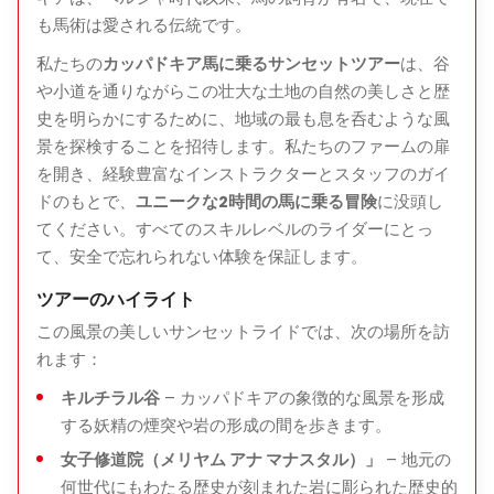
な風景の一つである鮮やかな赤い色合いの谷を探検しま
も馬術は愛される伝統です。
す。
私たちの
カッパドキア馬に乗るサンセットツアー
は、谷
ウロウ川
– 自然の美しさに囲まれた静かな小道を乗馬し
や小道を通りながらこの壮大な土地の自然の美しさと歴
ます。
史を明らかにするために、地域の最も息を呑むような風
景を探検することを招待します。私たちのファームの扉
4. カルデレ谷の探検
を開き、経験豊富なインストラクターとスタッフのガイ
カルデレ谷
を通り、緑豊かな景観と曲がりくねった道を
ドのもとで、
ユニークな2時間の馬に乗る冒険
に没頭し
楽しみます。
てください。すべてのスキルレベルのライダーにとっ
て、安全で忘れられない体験を保証します。
乗馬中にガイドから地域の歴史や地質について学びます。
ツアーのハイライト
5. チャブシンの町近くの最終停止
この風景の美しいサンセットライドでは、次の場所を訪
魅力的な
チャブシンの町
近くで乗馬を終えます。
れます：
夕日と周囲の谷の最後の写真のチャンス。
キルチラル谷
– カッパドキアの象徴的な風景を形成
する妖精の煙突や岩の形成の間を歩きます。
6. 馬の牧場への帰還
女子修道院（メリヤム アナ マナスタル）」
– 地元の
2時間の乗馬を終えた後、牧場に戻ります。
何世代にもわたる歴史が刻まれた岩に彫られた歴史的