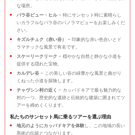
降りて、装備を返却します。
な場所。
オプションの飲み物が利用できます。
バラ谷ビュー・ヒル
– 特にサンセット時に素晴らし
いカラフルなバラ谷のパノラマビューをお楽しみくだ
7. ホテルへのドロップオフ
さい。
宿泊ホテルへの移動（予約がある場合）
キズルチュク（赤い谷）
– 印象的な赤い色合いとド
ラマチックな風景で有名です。
ツアー終了
スケーリークリーク
– 穏やかな自然と静かな小道を
提供する隠れた宝物。
カルデレ谷
– この美しい谷の緑豊かな風景と曲がり
ツアーの所要時間
くねった小道を探険します。
約
2時間
、午後遅くまたは夕日の体験に最適。
チャヴシン村の近く
– カッパドキアで最も魅力的な
村の一つ、歴史的な遺跡と伝統的な建築に囲まれてツ
アーを締めくくります。
ハイライト
私たちのサンセット馬に乗るツアーを選ぶ理由
地元のようにカッパドキアを体験
し、この地域の長い
妖精の煙突やカッパドキアの象徴的な風景
馬術の伝統とつながります。