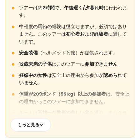
ツアーは約
2時間
で、
午後遅く/夕暮れ時
に行われま
す。
中程度の馬術の経験は役立ちますが、必須ではあり
ません。このツアーは
初心者および経験者
に適して
います。
安全装備
（ヘルメットと鞍）が提供されます。
12歳未満の子供
はこのツアーに
参加できません
。
妊娠中の女性
は安全上の理由から参加が
認められて
いません
。
体重が209ポンド（95 kg）以上の参加者
は、安全上
の理由からこのツアーに参加できません。
ルートは
不均一な地形や美しい谷
を通り、キリクラ
ー谷、少女の修道院、バラ谷、赤い谷、うろこ川、
もっと見る
カルデレ谷、およびチャヴシンの町の近くを含みま
す。