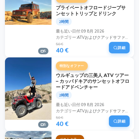
プライベートオフロードジープサ
ンセットトリップとドリンク
2時間
最も近い日付
09 8月 2026
カテゴリー
ATVおよびクアッドサファリツアー, ジープサファリツアー
50 €
詳細
40 €
5
特別なオファー
ウルギュップの三美人 ATV ツアー
– カッパドキアのサンセットオフロ
ードアドベンチャー
2時間
最も近い日付
09 8月 2026
カテゴリー
ATVおよびクアッドサファリツアー, 夕日と写真ツアー, プライベートカッパドキアツアー
50 €
詳細
40 €
5