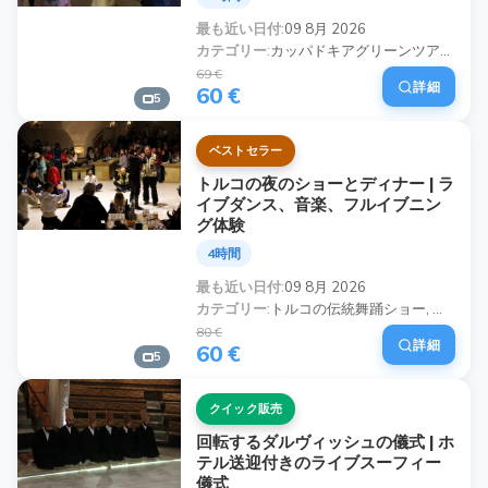
最も近い日付
09 8月 2026
カテゴリー
カッパドキアグリーンツアー, 地下都市ツアー, プライベート＆カスタムツアー, プライベートカッパドキアツアー, カスタムカッパドキアツアーパッケージ, プライベートグリーンツアーカッパドキア, プライベートフルデイカッパドキアツアー, カッパドキアの贅沢プライベートツアー
69 €
詳細
60 €
5
ベストセラー
トルコの夜のショーとディナー | ラ
イブダンス、音楽、フルイブニン
グ体験
4時間
最も近い日付
09 8月 2026
カテゴリー
トルコの伝統舞踊ショー, トルコの夜のショーとディナー, 伝統的なトルコのダンスパフォーマンス, トルコ文化ナイト, トルコのフォークダンスショー, ベリーダンスショー付きディナー, トルコのエンターテイメントナイト, トルコの伝統的なディナーショー
80 €
詳細
60 €
5
クイック販売
回転するダルヴィッシュの儀式 | ホ
テル送迎付きのライブスーフィー
儀式