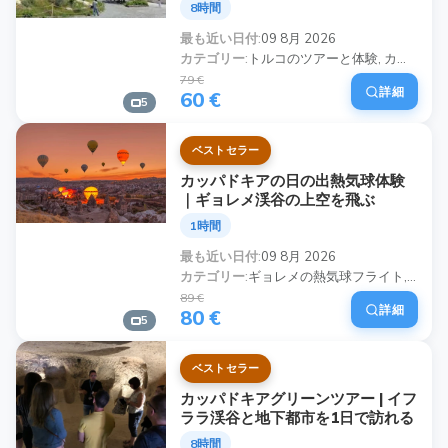
8時間
最も近い日付
09 8月 2026
カテゴリー
トルコのツアーと体験, カッパドキアレッドツアー, カッパドキアプライベートツアー, プライベートレッドツアーカッパドキア, カッパドキアの贅沢プライベートツアー, プライベート家族・グループツアー
79 €
詳細
60 €
5
ベストセラー
カッパドキアの日の出熱気球体験
｜ギョレメ渓谷の上空を飛ぶ
1時間
最も近い日付
09 8月 2026
カテゴリー
ギョレメの熱気球フライト, カッパドキアの朝日気球ツアー, ギョレメのバルーン日の出体験, 気球 カッパドキア, カッパドキアの気球乗り日の出, ギョレメ渓谷のバルーンフライト, カッパドキアのバルーンアドベンチャー, 朝日熱気球 ギョレメ
89 €
詳細
80 €
5
ベストセラー
カッパドキアグリーンツアー | イフ
ララ渓谷と地下都市を1日で訪れる
8時間