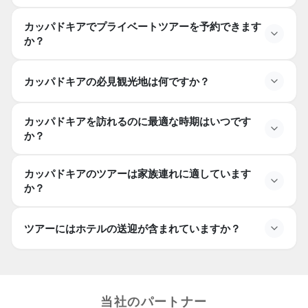
カッパドキアの主要な観光スポット、谷、博物館、バル
カッパドキアでの熱気球乗りは価値がありますか？
カッパドキアでプライベートツアーを予約できます
ーン体験を含めて、2〜3日が理想的です。
はい、熱気球に乗ることはカッパドキアでの最高の体験
か？
の一つで、妖精の煙突や谷の上空での息を飲むような日
カッパドキアでプライベートツアーを予約できますか？
の出の景色を楽しめます。
カッパドキアの必見観光地は何ですか？
はい、プライベートツアーは利用可能で、パーソナライ
ズされた itinerary、プライベートガイド、柔軟なスケジ
カッパドキアの必見観光地は何ですか？
カッパドキアを訪れるのに最適な時期はいつです
ュールを提供します。
必見の観光地には、ギョレメ野外博物館、ラブバレー、
か？
パシャバーグ（僧侶の谷）、デリンキュ地下都市、ウチ
カッパドキアを訪れるのに最適な時期はいつですか？
ヒサール城があります。
カッパドキアのツアーは家族連れに適しています
カッパドキアを訪れるのに最適な時期は春（4月〜6月）
か？
と秋（9月〜10月）で、天候が穏やかで観光に最適で
カッパドキアのツアーは家族に適していますか？
す。
ツアーにはホテルの送迎が含まれていますか？
はい、多くのカッパドキアツアーは家族向けで、文化的
なツアー、簡単なハイキング、景色の良いビューポイン
ツアーにはホテルの送迎が含まれていますか？
トなどがあります。
ほとんどのカッパドキアツアーには、特に日帰りツアー
やプライベートツアーの場合、便利なホテルの送迎が含
当社のパートナー