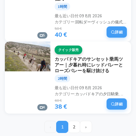
1時間
最も近い日付
09 8月 2026
カテゴリー
回転ダーヴィッシュの儀式, ワーリングダービッシュショー カッパドキア, ダーヴィシュの儀式と送迎, セマセレモニー カッパドキア, 回転するダーヴィッシュの体験, カッパドキア文化ショー, 伝統的なトルコの儀式, 回転するダーヴィッシュのツアー
50 €
詳細
40 €
5
クイック販売
カッパドキアのサンセット乗馬ツ
アー｜夕暮れ時にレッドバレーと
ローズバレーを駆け抜ける
2時間
最も近い日付
09 8月 2026
カテゴリー
カッパドキアの夕日騎乗, カッパドキアのサンセットホースバックライディング, カッパドキア馬 riding サンセットツアー, カッパドキアの夕日馬乗りツアー, カッパドキアの馬でのサンセット体験, ロマンチックな夕日を見ながらのカッパドキアの馬に乗ること, カッパドキアのアウトドアサンセットアクティビティ, サンセットバレーの乗馬 カッパドキア
60 €
詳細
38 €
4
‹
1
2
›