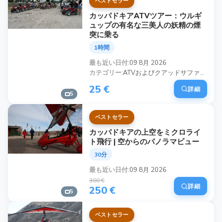
ベストセラー
カッパドキアATVツアー：ウルギ
ュップの有名な三美人の妖精の煙
突に乗る
1時間
最も近い日付
09 8月 2026
カテゴリー
ATVおよびクアッドサファリツアー, 夕日と写真ツアー, プライベート＆カスタムツアー, カスタムカッパドキアツアーパッケージ, プライベート半日カッパドキアツアー, カッパドキアの贅沢プライベートツアー
25 €
詳細
5
ベストセラー
カッパドキアの上空をミクロライ
ト飛行 | 空からのパノラマビュー
30分
最も近い日付
09 8月 2026
300 €
詳細
250 €
5
ベストセラー