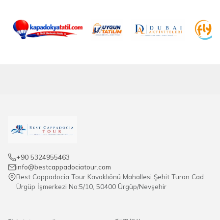
まれています。
+90 5324955463
info@bestcappadociatour.com
Best Cappadocia Tour Kavaklıönü Mahallesi Şehit Turan Cad.
Ürgüp İşmerkezi No:5/10, 50400 Ürgüp/Nevşehir