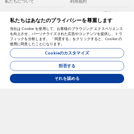
私たちについて
利用規約
カッパドキアツアー2026｜レ
キャンセルおよび返金ポリシー
ッドツアー、グリーンツアー、
私たちはあなたのプライバシーを尊重します
通信販売契約
気球＆アクティビティ
当社は Cookie を使用して、お客様のブラウジング エクスペリエンス
を向上させ、パーソナライズされた広告やコンテンツを提供し、トラ
旅行計画フォーム
フィックを分析します。 「同意する」をクリックすると、Cookie の
お手伝いします
使用に同意したことになります。
Cookieのカスタマイズ
KVKイルミネーションテキスト
拒否する
プライバシーポリシー
それを認める
プライバシーポリシー-2
12185
Best Cappadocia Tour - 12185