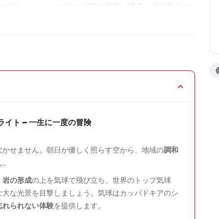
上がり
、カッパドキアの
妖精の煙突、渓谷、岩の造形
の
想的な瞬間を目にし、まさに魔法のような忘れられない
に渓谷の上を漂う安らぎをお楽しみください
真
に収めましょう
イト – 一生に一度の冒険
ライトをお祝いし、一生に一度の体験に乾杯しましょ
欠かせません。朝日が優しく照らす空から、地域の
調和
ん。
、岩の形成
の上を気球で飛び立ち、世界のトップ気球
す。到着後は
休憩したり、朝食を楽しんだり、カッパド
導いた壮大な光景を目撃しましょう。気球はカッパドキアのシ
す。
忘れられない体験
を提供します。