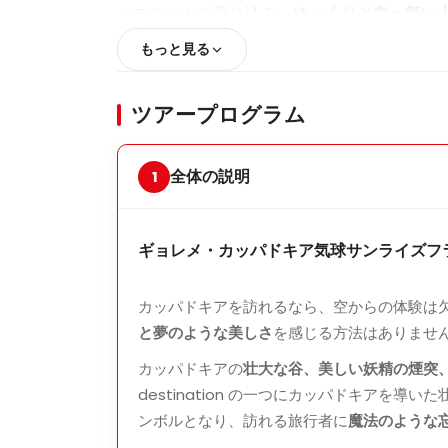
バスケットに乗り込み、
ゆっくりと空へ舞い
上を漂います。
朝日が大地を金色に染める
幻
もっと見る
ひとときをお過ごしください。
飛行時間：
約
60分
ツアープログラム
風が髪をなでる感覚
を味わいながら、静か
全体の説明
カッパドキアの壮大な景色を
素晴らしい写
シャンパンでの祝杯
ギョレメ・カッパドキア気球サンライズフラ
やさしい着陸の後は、
冷えたシャンパン
でフ
う。
カッパドキアを訪れるなら、空からの体験は
と夢のような美しさ
を感じる方法はありませ
ホテルへお戻り
カッパドキアの
壮大な谷、美しい妖精の煙突
その後はカッパドキアのホテルへお送りしま
destination の一つにカッパドキアを
キア観光を続けたり
してお過ごしいただけま
ンボルとなり、訪れる旅行者に
魔法のような