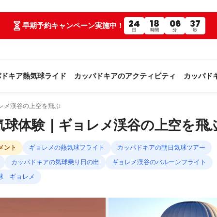
24
18
06
36
早期予約キャンペーン実施中！
日
時間
分
秒
パドキア熱気球ライド
カッパドキアのアクティビティ
カッパド
レメ渓谷の上空を飛ぶ
気球体験｜ギョレメ渓谷の上空を飛
コメント
ギョレメの熱気球フライト
カッパドキアの朝日気球ツアー
カッパドキアの気球乗り日の出
ギョレメ渓谷のバルーンフライト
球 ギョレメ