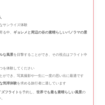
人
満喫
なサンライズ体験
昇る中、
ギョレメと周辺の谷の素晴らしいパノラマの景
ルな風景
を目撃することができ、その視点はフライト中
つを体験してください
とができ、写真撮影や一生に一度の思い出に最適です
な気球体験
を求める旅行者に適しています
イズフライト
を予約し、
世界でも最も素晴らしい風景
の
い。