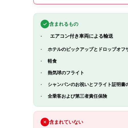
含まれるもの
· エアコン付き車両による輸送
·
ホテルのピックアップとドロップオフ
·
軽食
·
熱気球のフライト
·
シャンパンのお祝いとフライト証明書
·
全乗客および第三者責任保険
含まれていない