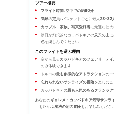
ツアーハイライト
ツアー概要
フライト時間:
空中での
約60分
カッパドキアの
熱気球から日の出を鑑賞
気球の定員:
バスケットごとに最大
28-32
上空から
カッパドキアで最も美しい景観
を
カップル、家族、写真愛好者
に最適な壮大
クラシックで象徴的な気球フライト
を体験
朝日が幻想的なカッパドキアの風景の上に
軽い朝食とシャンパントースト
付き
色
を楽しんでください
便利な
ホテル送迎
付き
このフライトを選ぶ理由
空から見る
カッパドキアのフェアリーテイ
のみ体験できます
トルコの
最も象徴的なアトラクション
の一
忘れられないサンライズの冒険
を楽しむこ
カッパドキアの
最も人気のあるクラシック
あなたの
ギョレメ・カッパドキア気球サンラ
上を浮かぶ
魔法の朝の冒険
をお楽しみくださ