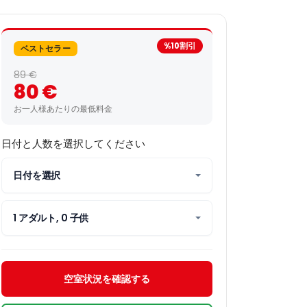
+2 枚の写真
%10割引
ベストセラー
89 €
80 €
お一人様あたりの最低料金
日付と人数を選択してください
日付を選択
1 アダルト, 0 子供
空室状況を確認する