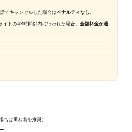
話でキャンセルした場合は
ペナルティなし
。
ライトの48時間以内に行われた場合、
全額料金が適
員
。
ん。
ない場合があります。
場合は重ね着を推奨）
ー