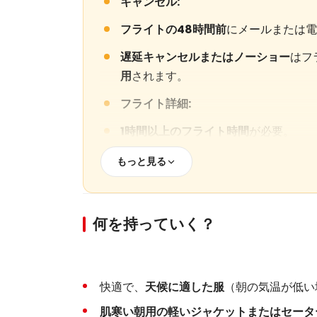
キャンセル:
フライトの48時間前
にメールまたは電
遅延キャンセルまたはノーショー
はフ
用
されます。
フライト詳細:
1時間以上のフライト時間
が必要。
標準バスケットは
28〜32人の最大定
もっと見る
制限:
6歳未満の子供
は参加できません。
何を持っていく？
妊婦
は安全上の理由から参加できませ
移動に障害のある方
はフライトに適さ
快適で、
天候に適した服
（朝の気温が低い
ホテル送迎サービス:
肌寒い朝用の軽いジャケットまたはセータ