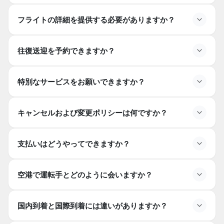
プロのドライバーサービス
空港での出迎え
フライトの詳細を提供する必要がありますか？
荷物の手伝い
セダンカー（1〜3人乗り）
燃料および通行料
ミニバン / MPV（4〜7人乗り）
往復送迎を予約できますか？
VIPミニバス（8人以上乗り）
リクエストに応じてベビーシートやチャイルドシートの
特別なサービスをお願いできますか？
ある車両
キャンセルおよび変更ポリシーは何ですか？
支払いはどうやってできますか？
ピックアップの一定時間前までの無料キャンセル
遅延キャンセルに対する部分的な料金
空港で運転手とどのように会いますか？
オンラインのクレジット/デビットカード支払い
直前の変更に対する可能な手数料
予約時の前払い
運転手への現金払い（利用可能性は異なる場合がありま
国内到着と国際到着には違いがありますか？
す）