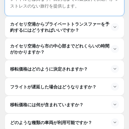
ストレスのない旅行を提供します。
カイセリ空港からプライベートトランスファーを予
約するにはどうすればいいですか？
カイセリ空港から市の中心部までどれくらいの時間
オンライン予約フォームに記入する
がかかりますか？
メールまたはWhatsAppで連絡する
カイセリ空港から市中心部までの移動には通常、
50～
旅行の詳細を提供する（日時、時間、フライト番号、乗
移転価格はどのように決定されますか？
70分
かかりますが、交通状況によって異なる場合があり
客数）
ます。カッパドキア、ギョレメ、ウルギュプ、アヴァノ
スなどの近隣地域への移動は、距離に応じてさらに時間
フライトが遅延した場合はどうなりますか？
がかかることがあります。
距離と目的地
車両の種類および乗客の収容人数
追加サービス（チャイルドシート、延長待機時間など）
移転価格には何が含まれていますか？
季節需要
隠れた料金
どのような種類の車両が利用可能ですか？
がない固定価格