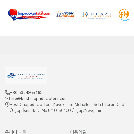
+90 5324955463
info@bestcappadociatour.com
Best Cappadocia Tour Kavaklıönü Mahallesi Şehit Turan Cad.
Ürgüp İşmerkezi No:5/10, 50400 Ürgüp/Nevşehir
우리에 대해
이용약관