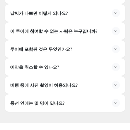
예. 칼파도키아 마을의
호텔
에서 무료 픽업이 제공됩니다.
날씨가 나쁘면 어떻게 되나요?
이는 네브셰히르, 외르귄프, 괴레메, 우치히사르, 차부신,
아바노스, 무스타파샤, 오르타히사르 및 인근 마을을 포함
비행은
안전한 기상 조건에서만 운영됩니다
. 비행이
날씨
합니다.
이 투어에 참여할 수 없는 사람은 누구입니까?
나 안전 문제로 취소될 경우
, 모든 수수료는
전액 환불됩
참고:
카이세리 호텔은 포함되어 있지 않으며, 카이세리는
니다
.
6세 미만 어린이
칼파도키아에서 약
90km 떨어져 있습니다.
.
투어에 포함된 것은 무엇인가요?
임산부
이동 장애가 있는 사람
예약을 취소할 수 있나요?
24시간 이전
에 취소하면
벌금 없음
.
비행 중에 사진 촬영이 허용되나요?
비행 24시간 이내의 취소 또는 불참
은
전액 요금
이 부과
됩니다.
풍선 안에는 몇 명이 있나요?