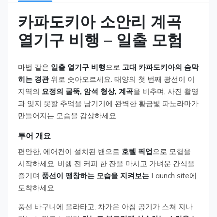
카파도키아 소안리 계곡
열기구 비행 – 일출 모험
마법 같은
일출 열기구 비행
으로
고대 카파도키아의 숨막
히는 경관
위로 솟아오르세요. 태양의 첫 번째 광선이 이
지역의
요정의 굴뚝, 암석 형상, 계곡
을 비추며, 사진 촬영
과 잊지 못할 추억을 남기기에 완벽한 황금빛 파노라마가
만들어지는 모습을 감상하세요.
투어 개요
편안한, 에어컨이 설치된 밴으로
호텔 픽업
으로 모험을
시작하세요. 비행 전 커피 한 잔을 마시고 가벼운 간식을
즐기며
풍선이 팽창하는 모습을 지켜보는
Launch site에
도착하세요.
풍선 바구니에 올라타고, 차가운 아침 공기가 스쳐 지나