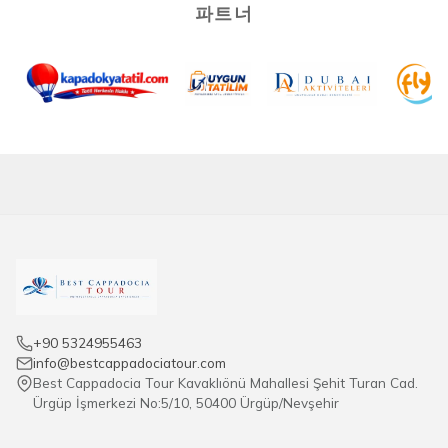
파트너
+90 5324955463
info@bestcappadociatour.com
Best Cappadocia Tour Kavaklıönü Mahallesi Şehit Turan Cad.
Ürgüp İşmerkezi No:5/10, 50400 Ürgüp/Nevşehir