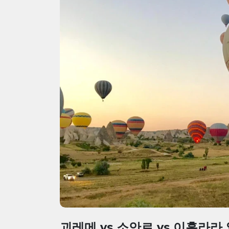
괴레메 vs 소안르 vs 이흘라