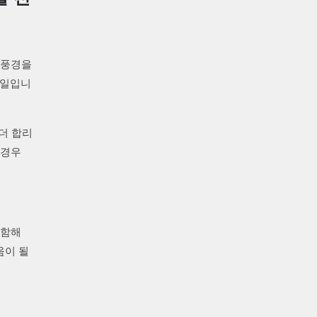
 풍경을
 일입니
더 합리
 경우
포함해
움이 될