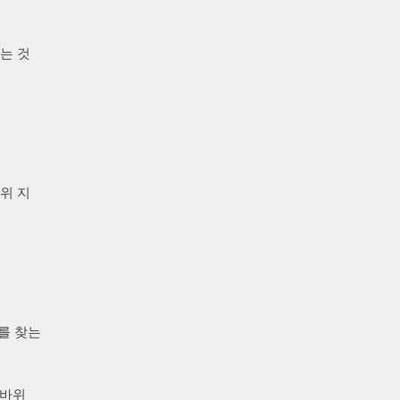
는 것
위 지
를 찾는
 바위