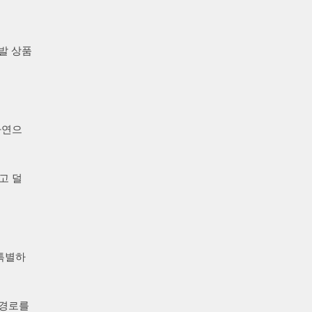
발 상품
자연으
고 덜
 특별하
 경로를