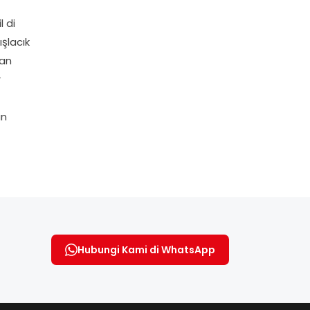
 di
şlacık
san
r
an
Hubungi Kami di WhatsApp