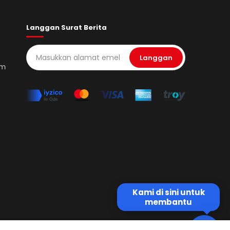
Langgan Surat Berita
Langgan
om
Kami di sini untuk
membantu