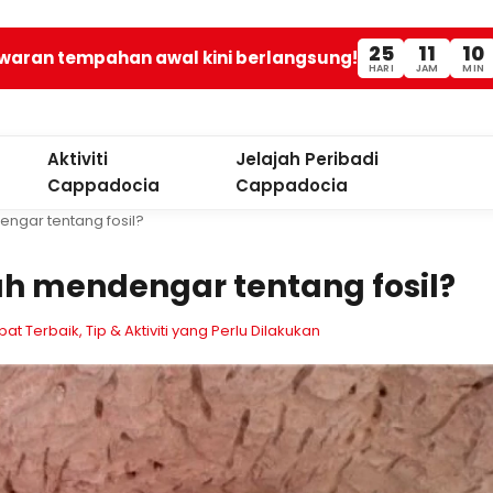
25
11
10
waran tempahan awal kini berlangsung!
HARI
JAM
MIN
Aktiviti
Jelajah Peribadi
Cappadocia
Cappadocia
ngar tentang fosil?
h mendengar tentang fosil?
Terbaik, Tip & Aktiviti yang Perlu Dilakukan