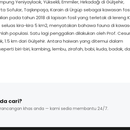
 Yeniyaylacık, Yüksekli, Emmiler, Hırkadağı di Gülşehir,
a Sofular, Taşkınpaşa, Karain di Ürgüp sebagai kawasan fosil
n pada tahun 2018 di lapisan fosil yang terletak di lereng Kı
an seluas kira-kira 5 km2, menyatakan bahawa fauna di kawa
lah populasi. Satu lagi penggalian dilakukan oleh Prof. Cesu
, 1.5 km dari Gülşehir. Antara haiwan yang ditemui dalam
perti biri-biri, kambing, lembu, zirafah, babi, kuda, badak, d
da cari?
 rancangan khas anda — kami sedia membantu 24/7.