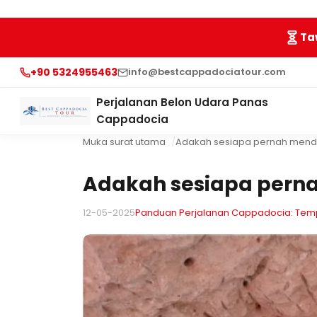
Ta
+90 5324955463
info@bestcappadociatour.com
Perjalanan Belon Udara Panas
Cappadocia
Muka surat utama
Adakah sesiapa pernah mende
Adakah sesiapa perna
12-05-2025
Panduan Perjalanan Cappadocia: Tempat 