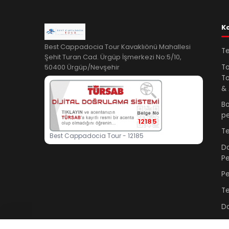
K
Best Cappadocia Tour Kavaklıönü Mahallesi
T
Şehit Turan Cad. Ürgüp İşmerkezi No:5/10,
50400 Ürgüp/Nevşehir
To
To
& 
B
pe
12185
T
Best Cappadocia Tour - 12185
D
P
Pe
T
Da
Da