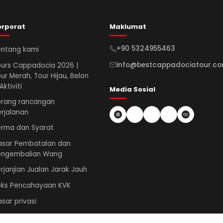
orporat
Maklumat
+90 5324955463
entang kami
info@bestcappadociatour.c
urs Cappadocia 2026 |
ur Merah, Tour Hijau, Belon
Aktiviti
Media Sosial
orang rancangan
rjalanan
erma dan Syarat
asar Pembatalan dan
engembalian Wang
rjanjian Jualan Jarak Jauh
eks Pencahayaan KVK
sar privasi
sar Privasi-2