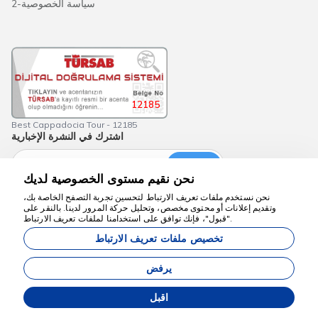
سياسة الخصوصية-2
12185
Best Cappadocia Tour - 12185
اشترك في النشرة الإخبارية
اشتراك
نحن نقيم مستوى الخصوصية لديك
نحن نستخدم ملفات تعريف الارتباط لتحسين تجربة التصفح الخاصة بك،
وتقديم إعلانات أو محتوى مخصص، وتحليل حركة المرور لدينا. بالنقر على
نحن هنا للمساعدة
"قبول"، فإنك توافق على استخدامنا لملفات تعريف الارتباط.
تخصيص ملفات تعريف الارتباط
bestcappadociatour.com
جميع الأسعار المذكورة على موقعنا هي أسعار ابتدائية وتسري وفقًا لتوفر الأماكن.
يرفض
اقبل
نظام إدارة وكالة Commoware