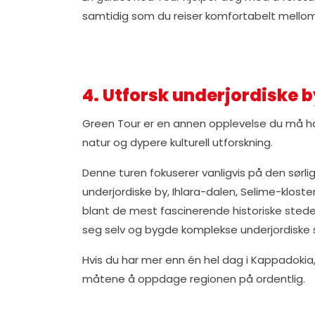
samtidig som du reiser komfortabelt mello
4. Utforsk underjordiske 
Green Tour er en annen opplevelse du må ha i
natur og dypere kulturell utforskning.
Denne turen fokuserer vanligvis på den sørli
underjordiske by, Ihlara-dalen, Selime-klost
blant de mest fascinerende historiske sted
seg selv og bygde komplekse underjordiske
Hvis du har mer enn én hel dag i Kappadoki
måtene å oppdage regionen på ordentlig.