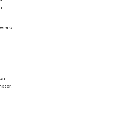
n
dene å
Den
heter.