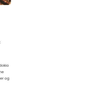
k
dokia
nne
ter og