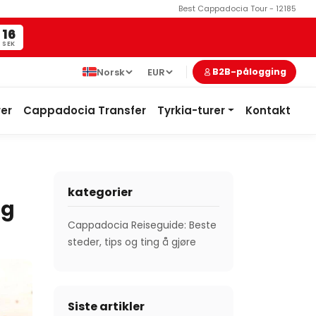
Best Cappadocia Tour - 12185
14
SEK
Norsk
EUR
B2B-pålogging
er
Cappadocia Transfer
Tyrkia-turer
Kontakt
kategorier
eg
Cappadocia Reiseguide: Beste
steder, tips og ting å gjøre
Siste artikler