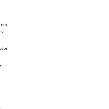
lære
k.
lotte
e