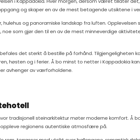
velsen i Kappadokia. Hver morgen, dersom været tillater det,
loppgang og skaper en av de mest betagende utsiktene i ve
er, hulehus og panoramiske landskap fra luften. Opplevelsen 
, noe som gjør den til en av de mest minneverdige aktivite
nbefales det sterkt å bestille på forhånd. Tilgjengeligheten k
, høsten og i ferier. Å bo minst to netter i Kappadokia ka
inger avhenger av værforholdene.
tehotell
 hvor tradisjonell steinarkitektur møter moderne komfort. Å b
å oppleve regionens autentiske atmosfære på.
de rom, terrasser med utsikt over ballongene, romantisk deko