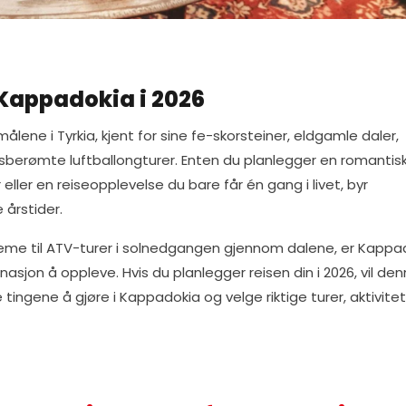
 Kappadokia i 2026
ene i Tyrkia, kjent for sine fe-skorsteiner, eldgamle daler,
nsberømte luftballongturer. Enten du planlegger en romantis
r eller en reiseopplevelse du bare får én gang i livet, byr
 årstider.
eme til ATV-turer i solnedgangen gjennom dalene, er Kappa
asjon å oppleve. Hvis du planlegger reisen din i 2026, vil de
ngene å gjøre i Kappadokia og velge riktige turer, aktivite