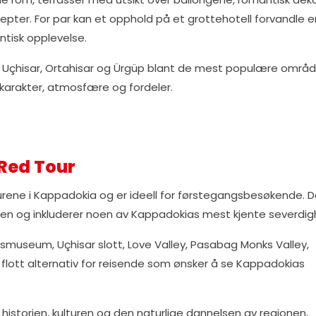
septer. For par kan et opphold på et grottehotell forvandle e
antisk opplevelse.
e, Uçhisar, Ortahisar og Ürgüp blant de mest populære områ
karakter, atmosfære og fordeler.
 Red Tour
rene i Kappadokia og er ideell for førstegangsbesøkende. 
onen og inkluderer noen av Kappadokias mest kjente severdig
smuseum, Uçhisar slott, Love Valley, Pasabag Monks Valley,
 flott alternativ for reisende som ønsker å se Kappadokias
historien, kulturen og den naturlige dannelsen av regionen,