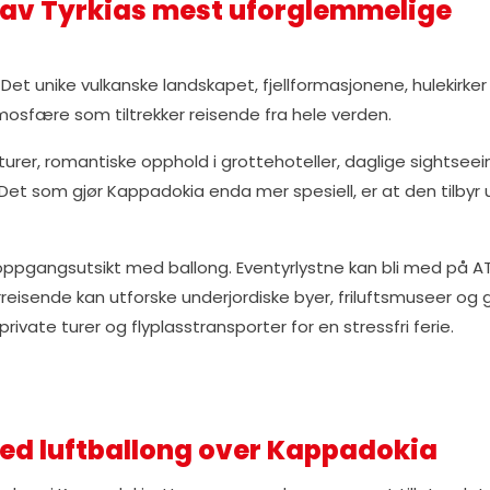
 av Tyrkias mest uforglemmelige
Det unike vulkanske landskapet, fjellformasjonene, hulekirker
sfære som tiltrekker reisende fra hele verden.
turer, romantiske opphold i grottehoteller, daglige sightseei
. Det som gjør Kappadokia enda mer spesiell, er at den tilbyr u
oppgangsutsikt med ballong. Eventyrlystne kan bli med på A
turreisende kan utforske underjordiske byer, friluftsmuseer og
ivate turer og flyplasstransporter for en stressfri ferie.
med luftballong over Kappadokia