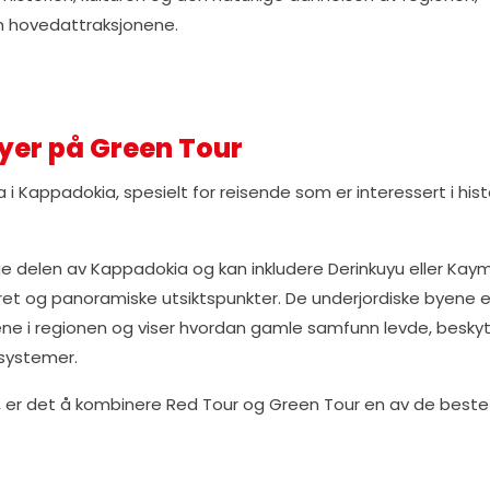
m hovedattraksjonene.
byer på Green Tour
 Kappadokia, spesielt for reisende som er interessert i histo
ge delen av Kappadokia og kan inkludere Derinkuyu eller Kaym
eret og panoramiske utsiktspunkter. De underjordiske byene e
ene i regionen og viser hvordan gamle samfunn levde, besky
 systemer.
a, er det å kombinere Red Tour og Green Tour en av de beste