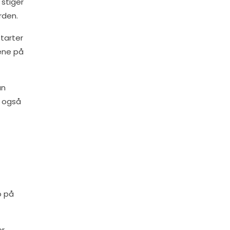
 stiger
rden.
starter
tene på
an
n også
o på
r,