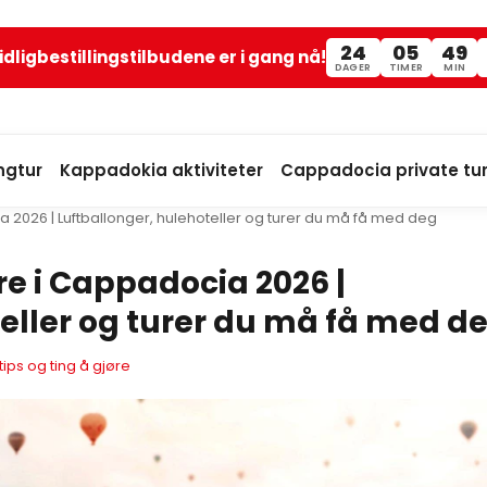
24
05
49
idligbestillingstilbudene er i gang nå!
DAGER
TIMER
MIN
ngtur
Kappadokia aktiviteter
Cappadocia private tur
 2026 | Luftballonger, hulehoteller og turer du må få med deg
re i Cappadocia 2026 |
teller og turer du må få med d
ips og ting å gjøre