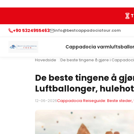
T
+90 5324955463
info@bestcappadociatour.com
Cappadocia varmluftsballo
Hovedside
De beste tingene å gjøre i Cappadocia
De beste tingene å gjø
Luftballonger, huleho
12-06-2026
Cappadocia Reiseguide: Beste steder, t