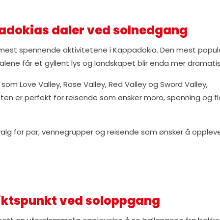
adokias daler ved solnedgang
e mest spennende aktivitetene i Kappadokia. Den mest popu
alene får et gyllent lys og landskapet blir enda mer dramatis
 som Love Valley, Rose Valley, Red Valley og Sword Valley,
eten er perfekt for reisende som ønsker moro, spenning og f
valg for par, vennegrupper og reisende som ønsker å opplev
tsiktspunkt ved soloppgang