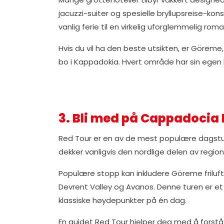
jacuzzi-suiter og spesielle bryllupsreise-kon
vanlig ferie til en virkelig uforglemmelig rom
Hvis du vil ha den beste utsikten, er Görem
bo i Kappadokia. Hvert område har sin egen 
3. Bli med på Cappadocia
Red Tour er en av de mest populære dagstu
dekker vanligvis den nordlige delen av regi
Populære stopp kan inkludere Göreme friluft
Devrent Valley og Avanos. Denne turen er et
klassiske høydepunkter på én dag.
En guidet Red Tour hjelper deg med å forstå 