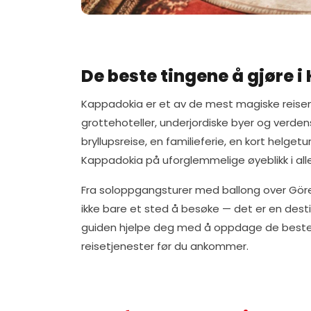
De beste tingene å gjøre i
Kappadokia er et av de mest magiske reisemål
grottehoteller, underjordiske byer og verde
bryllupsreise, en familieferie, en kort helgetu
Kappadokia på uforglemmelige øyeblikk i alle
Fra soloppgangsturer med ballong over Gör
ikke bare et sted å besøke — det er en destin
guiden hjelpe deg med å oppdage de beste ti
reisetjenester før du ankommer.