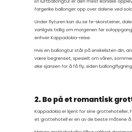
En luftballongtur er den mest ikoniske opple
fargerike ballonger opp over dalene ved so
Under flyturen kan du se fe-skorsteiner, dal
vanligvis tidlig om morgenen før soloppgang
enhver Kappadokia-reise.
Hvis en ballongtur står på ønskelisten din, a
være begrenset, spesielt om våren, sommeren
øke sjansen for å få fly, siden ballongflygn
2. Bo på et romantisk grot
Kappadokia er kjent for sine grottehoteller,
et grottehotell er en av de beste måtene 
Mange grottehoteller tilbyr vakkert designe