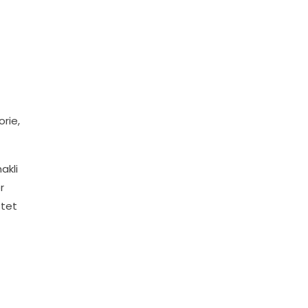
rie,
akli
r
ttet