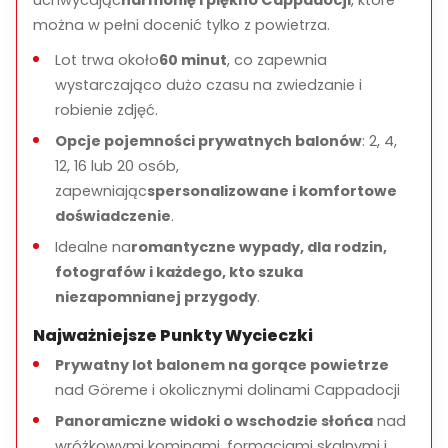
uchwycając
harmonię i piękno Cappadocji
, które
Doświadcz
wschodu słońca nad Cappadocją
z
można w pełni docenić tylko z powietrza.
prywatnego balonu na gorące powietrze
Lot trwa około
60 minut
, co zapewnia
Unikaj nad
najpiękniejszymi dolinami i formacjami
wystarczająco dużo czasu na zwiedzanie i
skalnymi
robienie zdjęć.
Ciesz się
lekki śniadaniem i toastem z szampanem
Opcje pojemności prywatnych balonów
: 2, 4,
Prywatne i
spersonalizowane doświadczenie lotu
12, 16 lub 20 osób,
Wliczone
transfery z hotelu
dla wygody
zapewniając
spersonalizowane i komfortowe
doświadczenie
.
Idealne na
romantyczne wypady, dla rodzin,
fotografów i każdego, kto szuka
niezapomnianej przygody
.
Najważniejsze Punkty Wycieczki
Prywatny lot balonem na gorące powietrze
nad Göreme i okolicznymi dolinami Cappadocji
Panoramiczne widoki o wschodzie słońca
nad
wróżkowymi kominami, formacjami skalnymi i