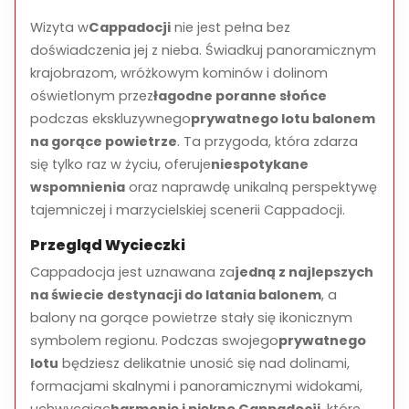
Ciesz się emocjami wiatru we włosach i spokojem
unoszenia się nad tym wymarzonym regionem.
Wizyta w
Cappadocji
nie jest pełna bez
doświadczenia jej z nieba. Świadkuj panoramicznym
Zrób
zapierające dech w piersiach zdjęcia i filmy
z
krajobrazom, wróżkowym kominów i dolinom
panoramicznymi widokami.
oświetlonym przez
łagodne poranne słońce
podczas ekskluzywnego
prywatnego lotu balonem
Celebracja i toast
na gorące powietrze
. Ta przygoda, która zdarza
Po łagodnym lądowaniu, świętuj swój lot z
klasycznym
się tylko raz w życiu, oferuje
niespotykane
kieliszkiem szampana
, doskonały sposób na uczczenie
wspomnienia
oraz naprawdę unikalną perspektywę
swojego wyjątkowego doświadczenia.
tajemniczej i marzycielskiej scenerii Cappadocji.
Powrót do hotelu
Przegląd Wycieczki
Cappadocja jest uznawana za
jedną z najlepszych
Zostaniesz przetransportowany z powrotem do swojego
hotelu, przybywając na czas, aby zrelaksować się,
na świecie destynacji do latania balonem
, a
cieszyć resztą poranka lub kontynuować odkrywanie
balony na gorące powietrze stały się ikonicznym
Cappadocji.
symbolem regionu. Podczas swojego
prywatnego
lotu
będziesz delikatnie unosić się nad dolinami,
Najważniejsze atrakcje wycieczki
formacjami skalnymi i panoramicznymi widokami,