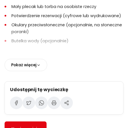
Kobiety w ciąży
nie mogą latać ze względów
Mały plecak lub torba na osobiste rzeczy
bezpieczeństwa.
Potwierdzenie rezerwacji (cyfrowe lub wydrukowane)
Osoby z ograniczeniami ruchowymi
mogą nie
Okulary przeciwsłoneczne (opcjonalnie, na słoneczne
być odpowiednie do lotu.
poranki)
Usługa odbioru z hotelu:
Butelka wody (opcjonalnie)
Bezpłatny odbiór z hoteli w miejscowościach
Kapadocji, w tym
Nevşehir, Ürgüp, Göreme,
Uçhisar, Çavuşin, Avanos, Mustafapaşa,
Pokaż więcej
Ortahisar
oraz pobliskich miejscowości.
Hotele w Kayseri nie są uwzględnione
,
ponieważ Kayseri znajduje się około
90 km od
Udostępnij tę wycieczkę
Kapadocji
.