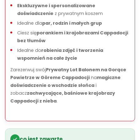
Ekskluzywne i spersonalizowane
doświadczenie
z prywatnym koszem
Idealne dla
par, rodzin i małych grup
Ciesz się
porankiem i krajobrazami Cappadocji
bez tłumów
Idealne do
robienia zdjęć i tworzenia
wspomnień na całe życie
Zarezerwuj swój
Prywatny Lot Balonem na Gorące
Powietrze w Göreme Cappadocji
na
magiczne
doświadczenie o wschodzie słońca
i
zobacz
zachwycające, baśniowe krajobrazy
Cappadocji z nieba
.
co jest zawarte