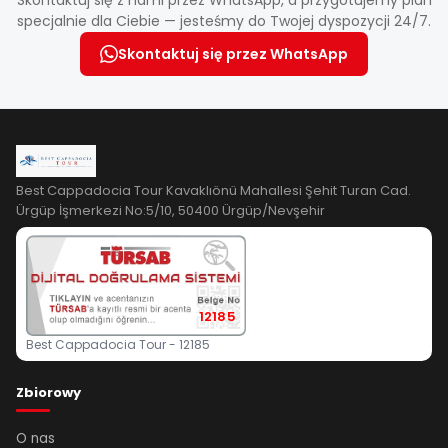
Skontaktuj się z nami przez WhatsApp, a przygotujemy plan
specjalnie dla Ciebie — jesteśmy do Twojej dyspozycji 24/7.
Skontaktuj się przez WhatsApp
Best Cappadocia Tour Kavaklıönü Mahallesi Şehit Turan Cad.
Ürgüp İşmerkezi No:5/10, 50400 Ürgüp/Nevşehir
12185
Best Cappadocia Tour - 12185
Zbiorowy
O nas