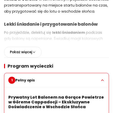
przetransportowany na miejsce startu balonów na czas,
aby przygotować się do lotu o wschodzie słońca.
Lekki śniadanie i przygotowanie balonów
Po przyjeździe, delektuj się
lekki śniadaniem
podczas
gdy balony są napełniane. Świadkuj magii kolorowych
balonów wypełniających niebo i poczuj rosnące emocje
przed startem.
Pokaż więcej
Lot balonem na gorące powietrze
Program wycieczki
Wejdź do swojego
prywatnego kosza balonowego
i
wznieś się łagodnie w niebo. Unikaj nad
Pełny opis
Cappadocją
wróżek, dolin i unikalnych formacji
skalnych
, przy porannym słońcu oświetlającym
surrealistyczne krajobrazy.
Prywatny Lot Balonem na Gorące Powietrze
w Göreme Cappadocji – Ekskluzywne
Czas trwania lotu:
Około
60 minut
Doświadczenie o Wschodzie Słońca