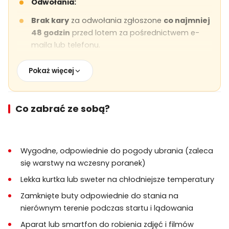
Odwołania:
Brak kary
za odwołania zgłoszone
co najmniej
48 godzin
przed lotem za pośrednictwem e-
maila lub telefonu.
Odwołania lub brak stawiennictwa
w ciągu 48
Pokaż więcej
godzin przed lotem podlegają
pełnej opłacie
.
Szczegóły lotu:
Co zabrać ze sobą?
Minimalny
czas lotu wynosi 1 godzinę
w
powietrzu.
Balony mają
kosze o pojemności do 28
Wygodne, odpowiednie do pogody ubrania (zaleca
pasażerów
, chociaż loty prywatne mogą mieć
się warstwy na wczesny poranek)
mniejsze pojemności (2, 4, 12, 16, 20).
Lekka kurtka lub sweter na chłodniejsze temperatury
Ograniczenia:
Zamknięte buty odpowiednie do stania na
Dzieci poniżej 6 roku życia
nie mogą brać
nierównym terenie podczas startu i lądowania
udziału.
Aparat lub smartfon do robienia zdjęć i filmów