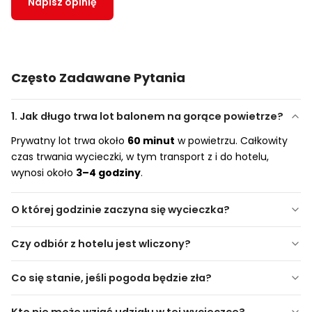
Napisz opinię
Często Zadawane Pytania
1. Jak długo trwa lot balonem na gorące powietrze?
Prywatny lot trwa około
60 minut
w powietrzu. Całkowity
czas trwania wycieczki, w tym transport z i do hotelu,
wynosi około
3–4 godziny
.
O której godzinie zaczyna się wycieczka?
Czy odbiór z hotelu jest wliczony?
Tak. Oferujemy bezpłatny odbiór z hoteli w
miastach
Co się stanie, jeśli pogoda będzie zła?
Cappadocji
, w tym z Nevşehir, Ürgüp, Göreme, Uçhisar,
Çavuşin, Avanos, Mustafapaşa, Ortahisar i okolicznych
Loty odbywają się tylko w
bezpiecznych warunkach