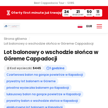
Best Cappadocia Tour - 12185
24
21
50
10
Oferty first minute już trwają!
DNI
GODZINY
MIN
SEK
EUR
Strona główna
Lot balonowy o wschodzie słońca w Göreme Cappadocji
Lot balonowy o wschodzie słońca w
Göreme Cappadocji
Kod wycieczki:
5445
1 godzina
Czarterowa balon na gorące powietrze w Kapadocji
prywatny lot balonem w Göreme
privatna wycieczka balonem po Kapadocji
luksusowy balon na gorące powietrze w Kapadocji
prywatny balon o wschodzie słońca w Kapadocji
ekskluzywna lot balonem w Kapadocji