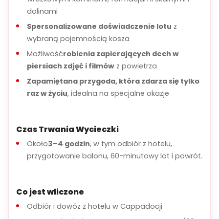
dolinami
Spersonalizowane doświadczenie lotu
z
wybraną pojemnością kosza
Możliwość
robienia zapierających dech w
piersiach zdjęć i filmów
z powietrza
Zapamiętana przygoda, która zdarza się tylko
raz w życiu
, idealna na specjalne okazje
Czas Trwania Wycieczki
Około
3–4 godzin
, w tym odbiór z hotelu,
przygotowanie balonu, 60-minutowy lot i powrót.
Co jest wliczone
Odbiór i dowóz z hotelu w Cappadocji