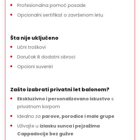
Profesionalna pomoć posade
Opcionalni sertifikat o završenom letu
Šta nije uključeno
Lični troškovi
Doručak ili dodatni obroci
Opcioni suveniri
Zašto izabrati privatni let balonom?
Ekskluzivno i personalizovano iskustvo
s
privatnom korpom
Idealno za
parove, porodice i male grupe
Uživajte u
izlasku sunca i pejzažima
Cappadocije bez gužve