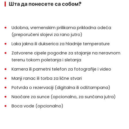
putnika
, iako privatni letovi mogu imati manje
Шта да понесете са собом?
kapacitete (2, 4, 12, 16, 20).
Ograničenja:
Udobna, vremenskim prilikama prikladna odeća
Deca mlađa od 6 godina
ne mogu učestvovati.
(preporučeni slojevi za rano jutro)
Trudnice
ne smeju leteti iz razloga bezbednosti.
Laka jakna ili dukserica za hladnije temperature
Osobe sa smanjenom pokretljivošću
možda
Zatvorene cipele pogodne za stajanje na neravnom
nisu pogodne za let.
terenu tokom poletanja i sletanja
Usluga prevoza iz hotela:
Kamera ili pametni telefon za fotografije i video
Manji ranac ili torba za lične stvari
Besplatan prevoz iz hotela u gradovima
Kapadokije, uključujući
Nevşehir, Ürgüp,
Potvrda o rezervaciji (digitalna ili odštampana)
Göreme, Uçhisar, Çavuşin, Avanos,
Naočare za sunce (opcionalno, za sunčana jutra)
Mustafapaşa, Ortahisar
, i obližnjim gradovima.
Boca vode (opcionalno)
Hoteli u Kayseriju nisu uključeni
, jer se Kayseri
nalazi na približno
90 km od Kapadokije
.