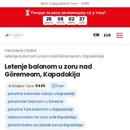
Best Cappadocia Tour - 12185
Понуде за рану резервацију су у току!
25
05
02
36
ДАНА
САТИ
МИН
СЕК
EUR
Насловна страна
Letenje balonom u zoru nad Göremeom, Kapadokija
Letenje balonom u zoru nad
Göremeom, Kapadokija
Шифра тура:
5445
1 сат
privatna balonska vožnja u Kapadokiji
privatni let balonom u Göreme
privatna tura balonom u Kappadokiji
luksuzni balon na vrući zrak Kapadokija
privatni balon za izlazak sunca Kapadokija