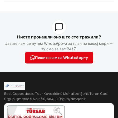
personalizovano iskustvo
zalasku sunca u Kapadokiji u
udobnosti i privatnosti
parove, porodice
ili posebne prilike
Нисте пронашли оно што сте тражили?
Јавите нам се путем WhatsApp-а за план по вашој мери —
ту смо за вас 24/7.
Пишите нам на WhatsApp-у
Best Cappadocia Tour Kavaklıönü Mahallesi Şehit Turan Cad.
Ürgüp İşmerkezi No:5/10, 50400 Ürgüp/Nevşehir