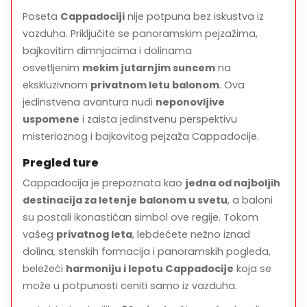
Poseta
Pravite
Cappadociji
zaprepašćujuće fotografije i video
nije potpuna bez iskustva iz
zapise
panoramskih pogleda.
vazduha. Priključite se panoramskim pejzažima,
bajkovitim dimnjacima i dolinama
Proslava i toasting
osvetljenim
mekim jutarnjim suncem
na
ekskluzivnom
privatnom letu balonom
. Ova
Po nežnom sletanju, proslavite svoj let uz
hrskavi čašu
jedinstvena avantura nudi
neponovljive
šampanjca
, savršen način da nazdravite svom
uspomene
i zaista jedinstvenu perspektivu
jedinstvenom iskustvu.
misterioznog i bajkovitog pejzaža Cappadocije.
Povratak u hotel
Pregled ture
Bićete prevezeni nazad u svoj hotel, dolazeći na vreme
Cappadocija je prepoznata kao
jedna od najboljih
da se opustite, uživate u ostatku jutra ili nastavite
destinacija za letenje balonom u svetu
, a baloni
istraživanje Cappadocije.
su postali ikonastičan simbol ove regije. Tokom
vašeg
privatnog leta
, lebdećete nežno iznad
Istaknuti delovi ture
dolina, stenskih formacija i panoramskih pogleda,
beležeći
harmoniju i lepotu Cappadocije
koja se
Svedočite
izlasku sunca nad Cappadocijom
iz
može u potpunosti ceniti samo iz vazduha.
privatnog balona