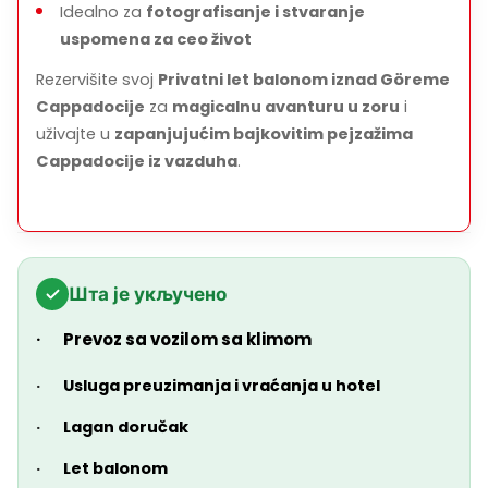
Idealno za
fotografisanje i stvaranje
uspomena za ceo život
Rezervišite svoj
Privatni let balonom iznad Göreme
Cappadocije
za
magicalnu avanturu u zoru
i
uživajte u
zapanjujućim bajkovitim pejzažima
Cappadocije iz vazduha
.
Шта је укључено
· Prevoz sa vozilom sa klimom
·
Usluga preuzimanja i vraćanja u hotel
·
Lagan doručak
·
Let balonom