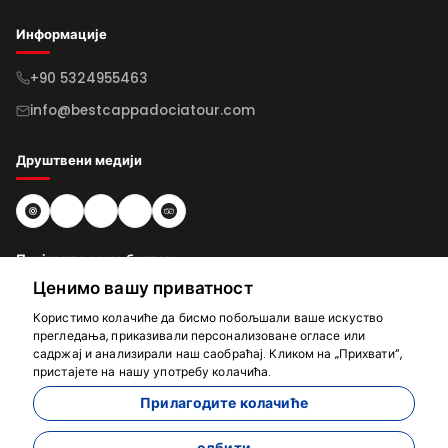
Информације
+90 5324955463
info@bestcappadociatour.com
Друштвени медији
Пријавите се на билтен
Ценимо вашу приватност
претплатити се
Користимо колачиће да бисмо побољшали ваше искуство
прегледања, приказивали персонализоване огласе или
садржај и анализирали наш саобраћај. Кликом на „Прихвати“,
пристајете на нашу употребу колачића.
Ту смо да помогнемо
Прилагодите колачиће