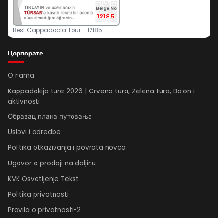
12185
Best Cappadocia Tour - 12185
Цорпорате
O nama
Kappadokija ture 2026 | Crvena tura, Zelena tura, Balon i
aktivnosti
Образац плана путовања
Uslovi i odredbe
Politika otkazivanja i povrata novca
Ugovor o prodaji na daljinu
KVK Osvetljenje Tekst
Politika privatnosti
Pravila o privatnosti-2