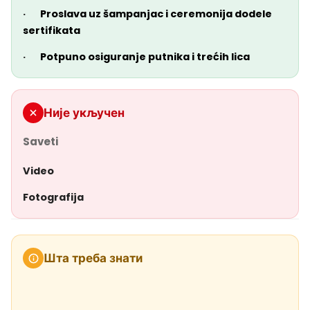
·
Proslava uz šampanjac i ceremonija dodele
sertifikata
·
Potpuno osiguranje putnika i trećih lica
Није укључен
Saveti
Video
Fotografija
Шта треба знати