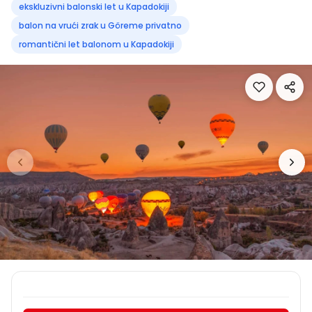
ekskluzivni balonski let u Kapadokiji
balon na vrući zrak u Göreme privatno
romantični let balonom u Kapadokiji