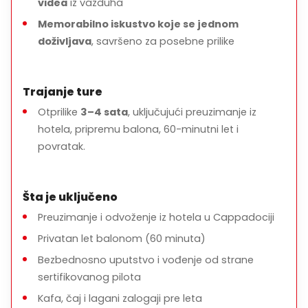
videa
iz vazduha
Memorabilno iskustvo koje se jednom
doživljava
, savršeno za posebne prilike
Trajanje ture
Otprilike
3–4 sata
, uključujući preuzimanje iz
hotela, pripremu balona, 60-minutni let i
povratak.
Šta je uključeno
Preuzimanje i odvoženje iz hotela u Cappadociji
Privatan let balonom (60 minuta)
Bezbednosno uputstvo i vođenje od strane
sertifikovanog pilota
Kafa, čaj i lagani zalogaji pre leta