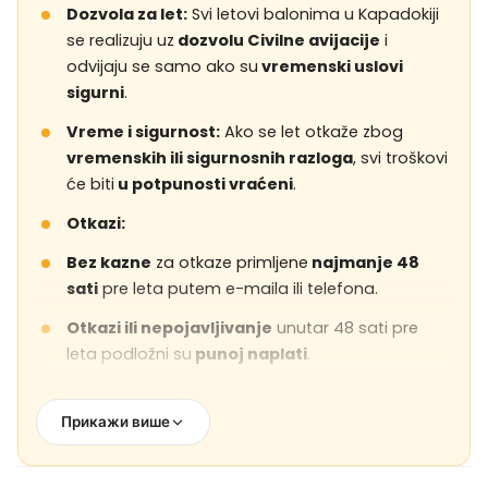
Dozvola za let:
Svi letovi balonima u Kapadokiji
se realizuju uz
dozvolu Civilne avijacije
i
odvijaju se samo ako su
vremenski uslovi
sigurni
.
Vreme i sigurnost:
Ako se let otkaže zbog
vremenskih ili sigurnosnih razloga
, svi troškovi
će biti
u potpunosti vraćeni
.
Otkazi:
Bez kazne
za otkaze primljene
najmanje 48
sati
pre leta putem e-maila ili telefona.
Otkazi ili nepojavljivanje
unutar 48 sati pre
leta podložni su
punoj naplati
.
Detalji o letu:
Прикажи више
Minimalno
1 sat vremena leta
u vazduhu.
Baloni imaju
korpe sa kapacitetom do 28