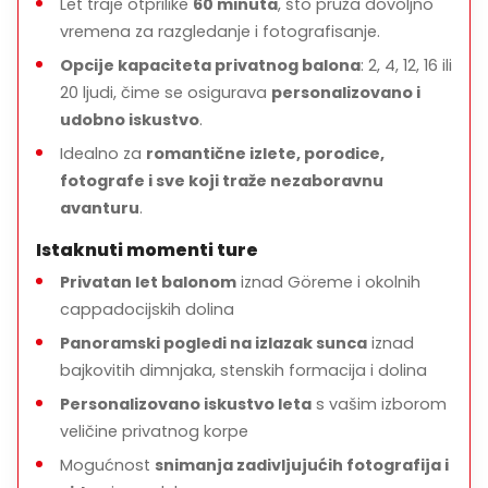
Lebdite iznad
Let traje otprilike
najlepših dolina i stena
60 minuta
, što pruža dovoljno
vremena za razgledanje i fotografisanje.
Uživajte u
laganom doručku i tostu šampanjacom
Opcije kapaciteta privatnog balona
: 2, 4, 12, 16 ili
Privatno i
personalizovano iskustvo leta
20 ljudi, čime se osigurava
personalizovano i
Prevozi iz hotela
uključeni radi pogodnosti
udobno iskustvo
.
Idealno za
romantične izlete, porodice,
fotografe i sve koji traže nezaboravnu
avanturu
.
Istaknuti momenti ture
Privatan let balonom
iznad Göreme i okolnih
cappadocijskih dolina
Panoramski pogledi na izlazak sunca
iznad
bajkovitih dimnjaka, stenskih formacija i dolina
Personalizovano iskustvo leta
s vašim izborom
veličine privatnog korpe
Mogućnost
snimanja zadivljujućih fotografija i