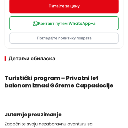
Питајте за цену
Контакт путем WhatsApp-а
Погледајте политику поврата
Детаљи обиласка
Turistički program – Privatni let
balonom iznad Göreme Cappadocije
Jutarnje preuzimanje
Započnite svoju nezaboravnu avanturu sa