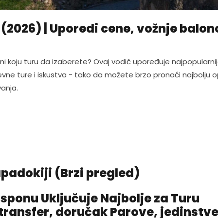
 (2026) | Uporedi cene, vožnje balo
rni koju turu da izaberete? Ovaj vodič upoređuje najpopularni
evne ture i iskustva - tako da možete brzo pronaći najbolju o
anja.
padokiji (Brzi pregled)
asponu Uključuje Najbolje za Turu
transfer, doručak Parove, jedinstv