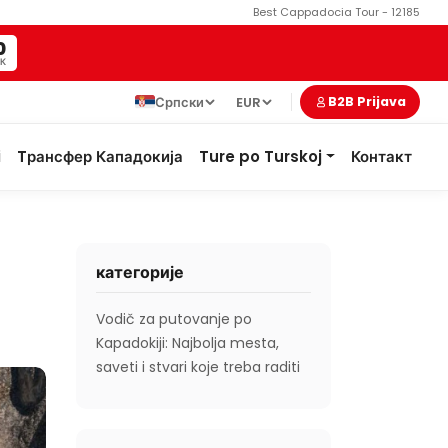
Best Cappadocia Tour - 12185
9
К
Српски
EUR
B2B Prijava
i
Tрансфер Кападокија
Ture po Turskoj
Контакт
категорије
Vodič za putovanje po
Kapadokiji: Najbolja mesta,
saveti i stvari koje treba raditi