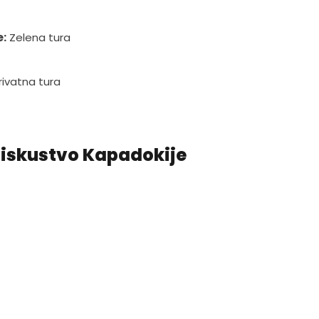
e:
Zelena tura
rivatna tura
 iskustvo Kapadokije