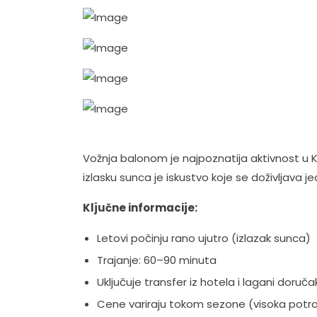
Vožnja balonom je najpoznatija aktivnost u Kap
izlasku sunca je iskustvo koje se doživljava j
Ključne informacije:
Letovi počinju rano ujutro (izlazak sunca)
Trajanje: 60–90 minuta
Uključuje transfer iz hotela i lagani doruča
Cene variraju tokom sezone (visoka potra