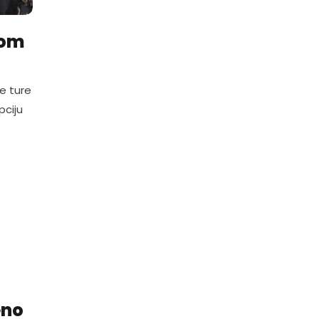
nom
je ture
pciju
eno