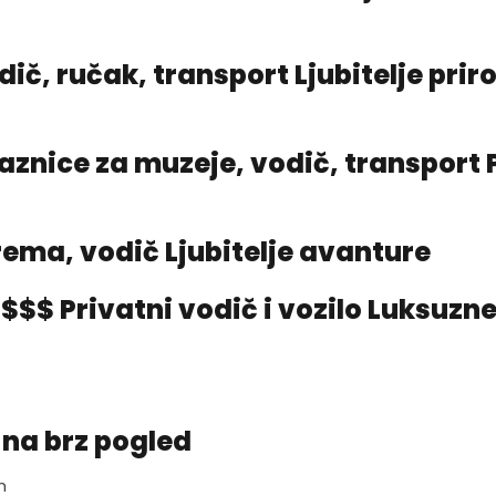
ič, ručak, transport Ljubitelje priro
aznice za muzeje, vodič, transport 
rema, vodič Ljubitelje avanture
$$$$ Privatni vodič i vozilo Luksuzn
 na brz pogled
m