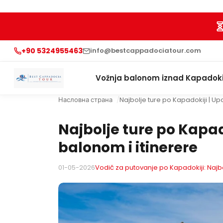
+90 5324955463
info@bestcappadociatour.com
Vožnja balonom iznad Kapadoki
Насловна страна
Najbolje ture po Kapadokiji | Up
Najbolje ture po Kapad
balonom i itinerere
01-05-2026
Vodič za putovanje po Kapadokiji: Najbolj