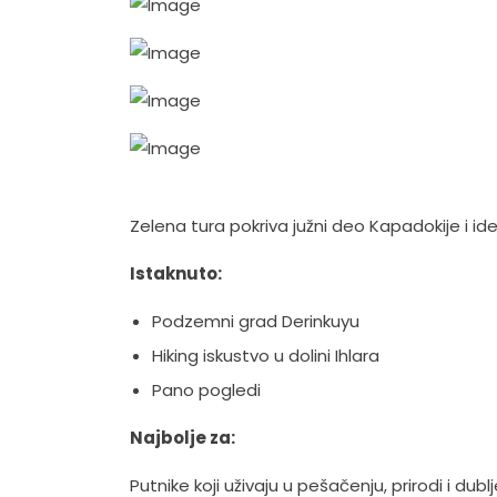
Zelena tura pokriva južni deo Kapadokije i ide
Istaknuto:
Podzemni grad Derinkuyu
Hiking iskustvo u dolini Ihlara
Pano pogledi
Najbolje za:
Putnike koji uživaju u pešačenju, prirodi i dub