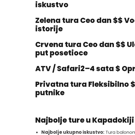
iskustvo
Zelena tura Ceo dan $$ Vod
istorije
Crvena tura Ceo dan $$ Ul
put posetioce
ATV / Safari2–4 sata $ Op
Privatna tura Fleksibilno 
putnike
Najbolje ture u Kapadokiji
Najbolje ukupno iskustvo:
Tura balono