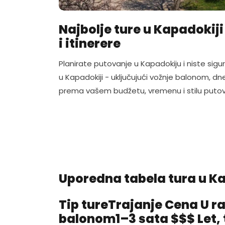
Najbolje ture u Kapadokiji
i itinerere
Planirate putovanje u Kapadokiju i niste sigu
u Kapadokiji - uključujući vožnje balonom, dn
prema vašem budžetu, vremenu i stilu putov
Uporedna tabela tura u Ka
Tip tureTrajanje Cena U r
balonom1–3 sata $$$ Let, 