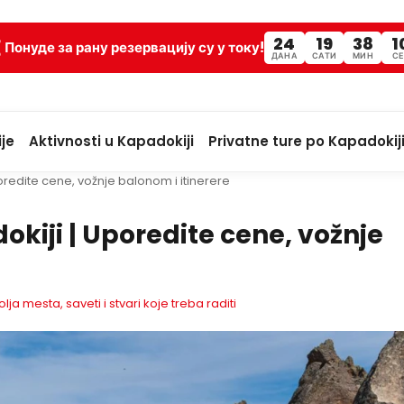
24
19
38
0
Понуде за рану резервацију су у току!
ДАНА
САТИ
МИН
СЕ
je
Aktivnosti u Kapadokiji
Privatne ture po Kapadokij
oredite cene, vožnje balonom i itinerere
okiji | Uporedite cene, vožnje
a mesta, saveti i stvari koje treba raditi