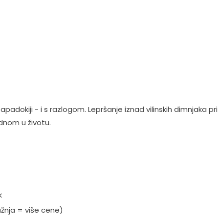
adokiji - i s razlogom. Lepršanje iznad vilinskih dimnjaka pri
ednom u životu.
k
žnja = više cene)