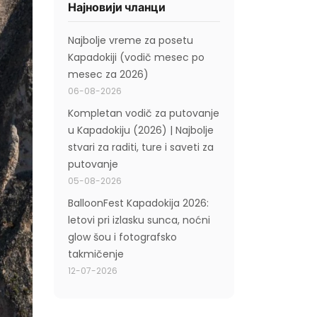
Најновији чланци
Najbolje vreme za posetu
Kapadokiji (vodič mesec po
mesec za 2026)
06-08-2026
Kompletan vodič za putovanje
u Kapadokiju (2026) | Najbolje
stvari za raditi, ture i saveti za
putovanje
05-08-2026
BalloonFest Kapadokija 2026:
letovi pri izlasku sunca, noćni
glow šou i fotografsko
takmičenje
12-07-2026