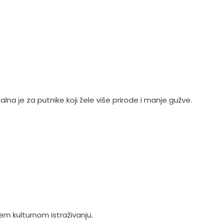
alna je za putnike koji žele više prirode i manje gužve.
ljem kulturnom istraživanju.