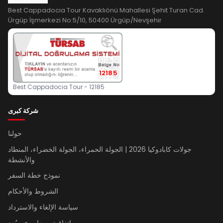
Best Cappadocia Tour Kavaklıönü Mahallesi Şehit Turan Cad.
Ürgüp İşmerkezi No:5/10, 50400 Ürgüp/Nevşehir
12185
Best Cappadocia Tour - 12185
شركة كبرى
حولنا
جولات كابادوكيا 2026 | الجولة الحمراء، الجولة الخضراء، المنطاد
والأنشطة
نموذج خطة السفر
الشروط والأحكام
سياسة الإلغاء والاسترداد