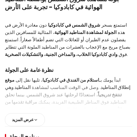
الهوائية في كابادوكيا - تجربة على الأرض
استمتع بسحر
شروق الشمس في كابادوكيا
دون مغادرة الأرض في
هذه
الجولة لمشاهدة المناطيد الهوائية
، المثالية للمسافرين الذين
يفضلون عدم الطيران أو للعائلات التي تضم أطفالاً صغاراً. استمتع
بصباح مريح مع الإعجاب بالعشرات من المناطيد الملونة التي تتطاير
.
فوق
وادي كابادوكيا الخلاب، والمداخن الجنية، والتشكيلات الصخرية
نظرة عامة على الجولة
ابدأ يومك بـ
استلام من الفندق في كابادوكيا
، تليها نقل إلى
موقع
إنطلاق المناطيد
. وصل في الوقت المناسب لمشاهدة
المناطيد وهي
تنتفخ تدريجياً
، استعدادًا لرحلتها عند شروق الشمس. بينما تحلق
المناطيد فوق المناظر الطبيعية الفريدة، يمكنك
مراقبة تقدمها من
الأرض
في مركبات الشركاء المحليين، مع الاستمتاع برؤى قريبة
وفرص تصوير رائعة.
عرض المزيد
خلال الجولة، استمتع بـ
القهوة والشاي والسندويشات المجانية
، مما
يجعلها وسيلة مريحة ومريحة لتجربة الرؤية الأكثر شهرة في كابادوكيا.
برنامج الرحلة