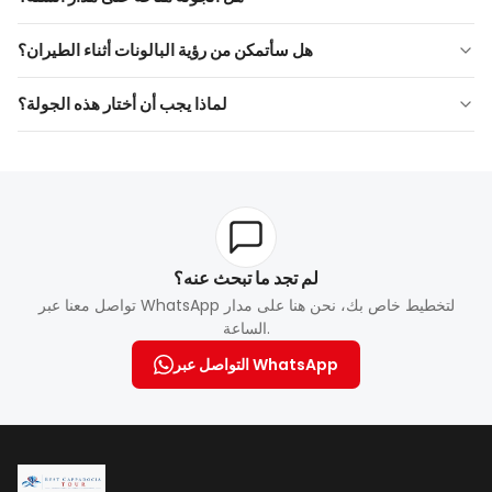
هل سأتمكن من رؤية البالونات أثناء الطيران؟
لماذا يجب أن أختار هذه الجولة؟
إنه مثالي للمسافرين الذين
يفضلون البقاء على الأرض
، ويريدون الاستمتاع
بـ
إطلالات الشروق
، أو يسافرون مع
أطفال صغار
، بينما لا يزالون
يستمتعون بأحد المعالم الأكثر شهرة في كابادوكيا.
لم تجد ما تبحث عنه؟
تواصل معنا عبر WhatsApp لتخطيط خاص بك، نحن هنا على مدار
الساعة.
التواصل عبر WhatsApp