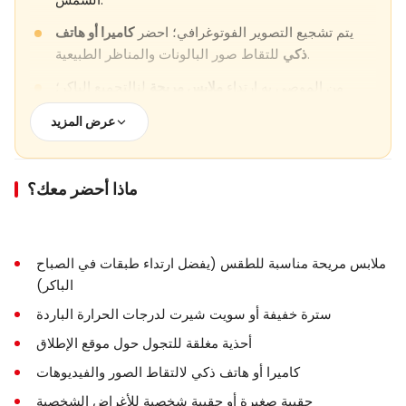
الشمس.
يتم تشجيع التصوير الفوتوغرافي؛ احضر
كاميرا أو هاتف
للتقاط صور البالونات والمناظر الطبيعية.
ذكي
من الموصى به ارتداء
ملابس مريحة
لنالتجميع الباكر؛
يُقترح ارتداء سترة خفيفة خلال الأشهر الأكثر برودة.
عرض المزيد
يتوفر القهوة والشاي والسندويشات خلال التجربة.
تعمل الجولة
على مدار السنة
بشرط توفر الطقس
ماذا أحضر معك؟
المناسب.
السلوك المحترم مطلوب حول البالونات وأثناء العمليات
الأرضية.
ملابس مريحة مناسبة للطقس (يفضل ارتداء طبقات في الصباح
تختلف سياسات الإلغاء والتعديل حسب مقدم الخدمة
الباكر)
وتوضح عند الحجز.
سترة خفيفة أو سويت شيرت لدرجات الحرارة الباردة
أحذية مغلقة للتجول حول موقع الإطلاق
كاميرا أو هاتف ذكي لالتقاط الصور والفيديوهات
حقيبة صغيرة أو حقيبة شخصية للأغراض الشخصية