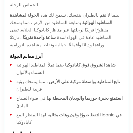
ومشاهدة المناطيد
الحماس للرحلة.
بينما لا تقم بالطيران بنفسك، تسمح لك هذه
الجولة لمشاهدة
المناطيد الهوائية
بمتابعة المناطيد من الأرض، مما يمنحك
منظورًا فريدًا لرحلتها عبر مناظر كابادوكيا الخلابة. تبقى
ما هو متضمن
المناطيد عادة في الهواء لمدة
ساعة واحدة تقريبًا
، تاركةً
استلام وتوصيل من الفندق في كابادوكيا
وراءها وديانًا وأقماعًا خيالية ونقاط مشاهدة بانورامية.
تجربة موجهة على الأرض مع متابعة المناطيد
أبرز معالم الجولة
قهوة وشاي وسندويشات مجانية
شاهد الشروق فوق كابادوكيا
بينما تملأ المناطيد الهوائية
السماء بالألوان
مساعدة من موظفين محترفين للتصوير والمشاهدة
تابع المناطيد بواسطة مركبة على الأرض
، مما يمنحك رؤية
قريبة للطيران
استمتع بخبرة جوريما والوديان المحيطة بها
في ضوء الصباح
ما هو غير متضمن
الهادئ
الهدايا التذكارية الاختيارية
التقط صورًا وفيديوهات مثالية
لهذا المنظر المع Iconic في
المصروفات الشخصية
كابادوكيا