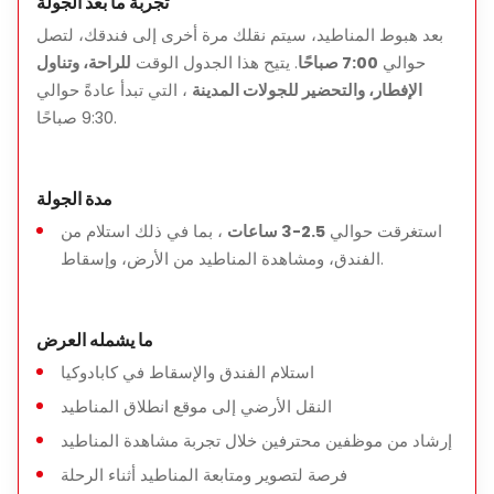
تجربة ما بعد الجولة
بعد هبوط المناطيد، سيتم نقلك مرة أخرى إلى فندقك، لتصل
حوالي
7:00 صباحًا
. يتيح هذا الجدول الوقت
للراحة، وتناول
لماذا تختار جولة مشاهدة المناطيد من الأرض هذه؟
الإفطار، والتحضير للجولات المدينة
، التي تبدأ عادةً حوالي
مثالية للمسافرين الذين يخافون من المرتفعات أو يفضلون عدم
9:30 صباحًا.
الطيران
مثالية للعائلات مع أطفال صغار
مدة الجولة
تقدم
مناظر شروق الشمس الرائعة
وتجربة
صباحية مريحة
استغرقت حوالي
2.5-3 ساعات
، بما في ذلك استلام من
رائعة لعشاق التصوير الذين يرغبون في التقاط صور للمناطيد
الفندق، ومشاهدة المناطيد من الأرض، وإسقاط.
في الطيران
شاملة
استلام من الفندق وتوصيل
ما يشمله العرض
احجز جولة
مراقبة المناطيد أثناء شروق الشمس في كابادوكيا
للاستمتاع بـ
مناظر مذهلة، ومناطيد ملونة، وبداية مريحة ليومك
في
استلام الفندق والإسقاط في كابادوكيا
المناظر الخيالية لكابادوكيا.
النقل الأرضي إلى موقع انطلاق المناطيد
إرشاد من موظفين محترفين خلال تجربة مشاهدة المناطيد
فرصة لتصوير ومتابعة المناطيد أثناء الرحلة