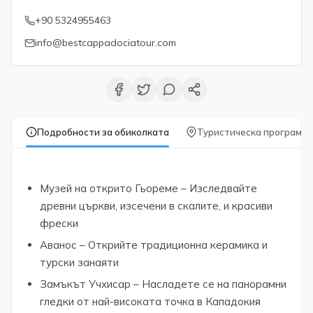
+90 5324955463
info@bestcappadociatour.com
Подробности за обиколката
Туристическа програма
Музей на открито Гьореме – Изследвайте
древни църкви, изсечени в скалите, и красиви
фрески
Аванос – Открийте традиционна керамика и
турски занаяти
Замъкът Учхисар – Насладете се на панорамни
гледки от най-високата точка в Кападокия