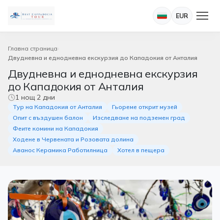
EUR
Главна страница
Двудневна и еднодневна екскурзия до Кападокия от Анталия
Двудневна и еднодневна екскурзия
до Кападокия от Анталия
1 нощ 2 дни
Тур на Кападокия от Анталия
Гьореме открит музей
Опит с въздушен балон
Изследване на подземен град
Феите комини на Кападокия
Ходене в Червената и Розовата долина
Аванос Керамика Работилница
Хотел в пещера