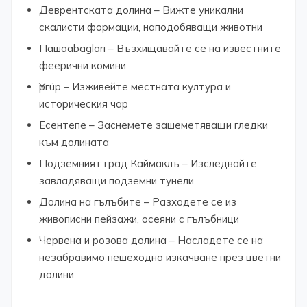
Деврентската долина – Вижте уникални
скалисти формации, наподобяващи животни
Пашаabagları – Възхищавайте се на известните
феерични комини
Үргüp – Изживейте местната култура и
историческия чар
Есентепе – Заснемете зашеметяващи гледки
към долината
Подземният град Каймаклъ – Изследвайте
завладяващи подземни тунели
Долина на гълъбите – Разходете се из
живописни пейзажи, осеяни с гълъбници
Червена и розова долина – Насладете се на
незабравимо пешеходно изкачване през цветни
долини