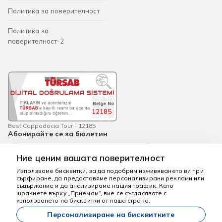
Политика за поверителност
Политика за
поверителност-2
12185
Best Cappadocia Tour - 12185
Абонирайте се за бюлетин
Абонирай се
Ние ценим вашата поверителност
Използваме бисквитки, за да подобрим изживяването ви при
сърфиране, да предоставяме персонализирани реклами или
съдържание и да анализираме нашия трафик. Като
Тук сме, за да
щракнете върху „Приемам“, вие се съгласявате с
помогнем
използването на бисквитки от наша страна.
bestcappadociatour.com
Персонализиране на бисквитките
Всички цени, посочени на нашия сайт, са начални цени и са валидни