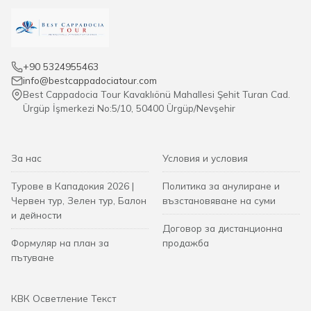
+90 5324955463
info@bestcappadociatour.com
Best Cappadocia Tour Kavaklıönü Mahallesi Şehit Turan Cad.
Ürgüp İşmerkezi No:5/10, 50400 Ürgüp/Nevşehir
За нас
Условия и условия
Турове в Кападокия 2026 |
Политика за анулиране и
Червен тур, Зелен тур, Балон
възстановяване на суми
и дейности
Договор за дистанционна
Формуляр на план за
продажба
пътуване
КВК Осветление Текст