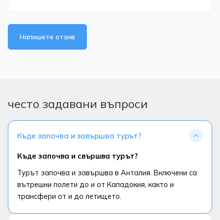
Напишете отзив
често задавани въпроси
Къде започва и завършва турът?
Къде започва и свършва турът?
Турът започва и завършва в Анталия. Включени са
вътрешни полети до и от Кападокия, както и
трансфери от и до летището.