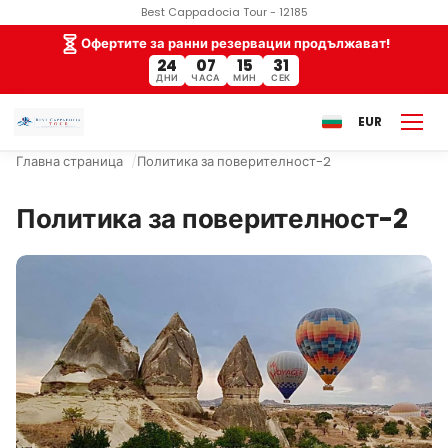
Best Cappadocia Tour - 12185
Офертите за ранни резервации продължават!
24
07
15
31
ДНИ
ЧАСА
МИН
СЕК
EUR
Главна страница
Политика за поверителност-2
Политика за поверителност-2