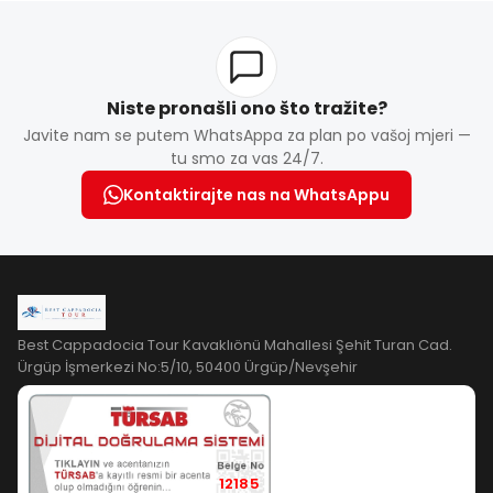
Niste pronašli ono što tražite?
Javite nam se putem WhatsAppa za plan po vašoj mjeri —
tu smo za vas 24/7.
Kontaktirajte nas na WhatsAppu
Best Cappadocia Tour Kavaklıönü Mahallesi Şehit Turan Cad.
Ürgüp İşmerkezi No:5/10, 50400 Ürgüp/Nevşehir
12185