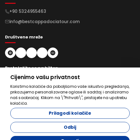
+90 5324955463
info@bestcappadociatour.com
Društvene mreže
Pretplatite se na bilten
Cijenimo vašu privatnost
Pretplati se
Koristimo kolačiće da poboljšamo vaše iskustvo pregledanja,
prikazujemo personalizovane oglase ili sadržaj i analiziramo
Tu smo da
naš saobraćaj. Klikom na \"Prihvati\", pristajete na upotrebu
kolačića.
pomognemo
Prilagodi kolačiće
Odbij
© 2026 bestcappadociatour.com. Sva prava zadržana.