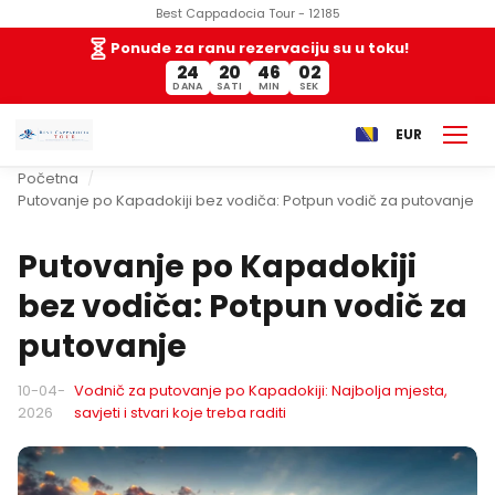
Best Cappadocia Tour - 12185
Ponude za ranu rezervaciju su u toku!
24
20
46
01
DANA
SATI
MIN
SEK
EUR
Početna
Putovanje po Kapadokiji bez vodiča: Potpun vodič za putovanje
Putovanje po Kapadokiji
bez vodiča: Potpun vodič za
putovanje
10-04-
Vodnič za putovanje po Kapadokiji: Najbolja mjesta,
2026
savjeti i stvari koje treba raditi