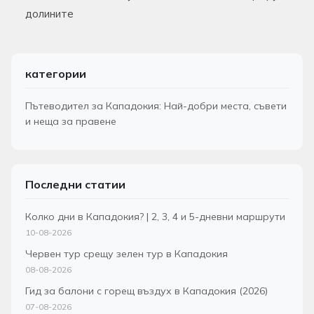
долините
категории
Пътеводител за Кападокия: Най-добри места, съвети
и неща за правене
Последни статии
Колко дни в Кападокия? | 2, 3, 4 и 5-дневни маршрути
10-08-2026
Червен тур срещу зелен тур в Кападокия
08-08-2026
Гид за балони с горещ въздух в Кападокия (2026)
07-08-2026