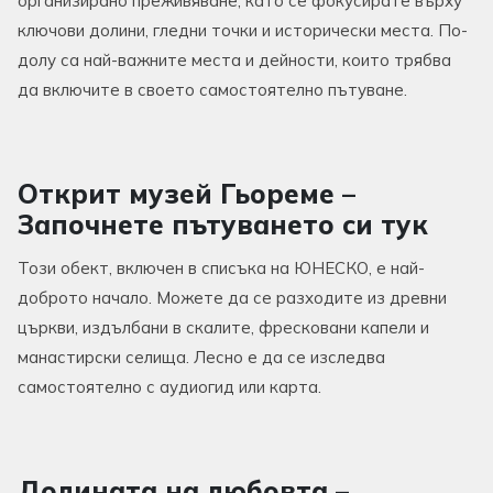
организирано преживяване, като се фокусирате върху
ключови долини, гледни точки и исторически места. По-
долу са най-важните места и дейности, които трябва
да включите в своето самостоятелно пътуване.
Открит музей Гьореме –
Започнете пътуването си тук
Този обект, включен в списъка на ЮНЕСКО, е най-
доброто начало. Можете да се разходите из древни
църкви, издълбани в скалите, фресковани капели и
манастирски селища. Лесно е да се изследва
самостоятелно с аудиогид или карта.
Долината на любовта –