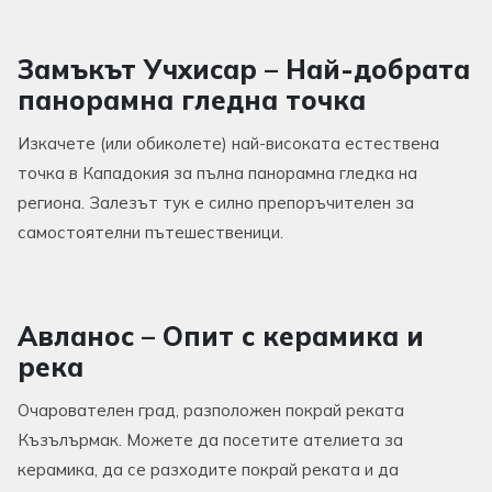
Замъкът Учхисар – Най-добрата
панорамна гледна точка
Изкачете (или обиколете) най-високата естествена
точка в Кападокия за пълна панорамна гледка на
региона. Залезът тук е силно препоръчителен за
самостоятелни пътешественици.
Авланос – Опит с керамика и
река
Очарователен град, разположен покрай реката
Къзълърмак. Можете да посетите ателиета за
керамика, да се разходите покрай реката и да