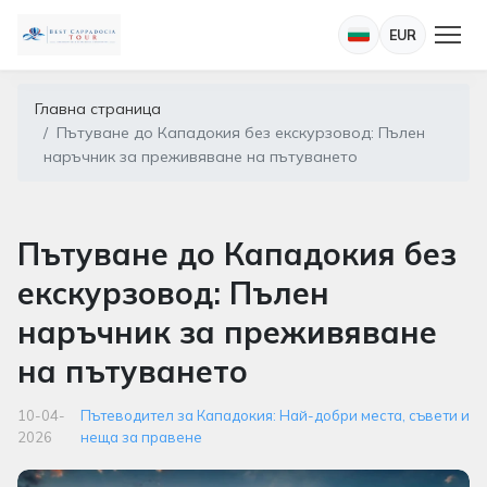
EUR
Главна страница
Пътуване до Кападокия без екскурзовод: Пълен
наръчник за преживяване на пътуването
Пътуване до Кападокия без
екскурзовод: Пълен
наръчник за преживяване
на пътуването
10-04-
Пътеводител за Кападокия: Най-добри места, съвети и
2026
неща за правене