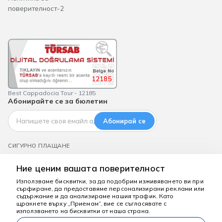
поверителност-2
12185
Best Cappadocia Tour - 12185
Абонирайте се за бюлетин
Абонирай се
СИГУРНО ПЛАЩАНЕ
Ние ценим вашата поверителност
Използваме бисквитки, за да подобрим изживяването ви при
сърфиране, да предоставяме персонализирани реклами или
съдържание и да анализираме нашия трафик. Като
Тук сме, за да
щракнете върху „Приемам“, вие се съгласявате с
помогнем
използването на бисквитки от наша страна.
bestcappadociatour.com