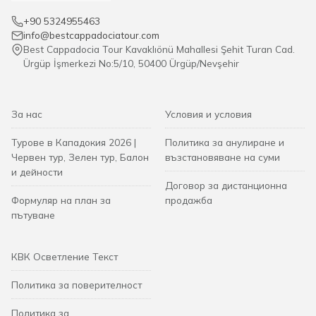
+90 5324955463
info@bestcappadociatour.com
Best Cappadocia Tour Kavaklıönü Mahallesi Şehit Turan Cad.
Ürgüp İşmerkezi No:5/10, 50400 Ürgüp/Nevşehir
За нас
Условия и условия
Турове в Кападокия 2026 |
Политика за анулиране и
Червен тур, Зелен тур, Балон
възстановяване на суми
и дейности
Договор за дистанционна
Формуляр на план за
продажба
пътуване
КВК Осветление Текст
Политика за поверителност
Политика за