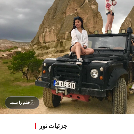
فیلم را ببینید
جزئیات تور