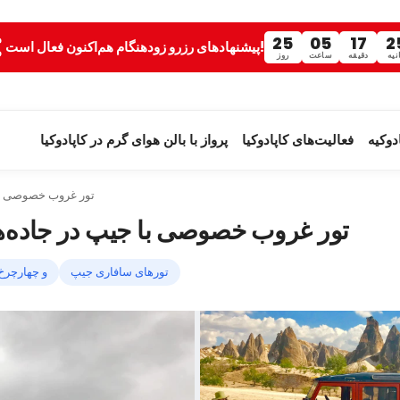
25
05
17
2
پیشنهادهای رزرو زودهنگام هم‌اکنون فعال است!
نیه
دقیقه
ساعت
روز
وکیه
فعالیت‌های کاپادوکیا
پرواز با بالن هوای گرم در کاپادوکیا
تور غروب خصوصی با 
تور غروب خصوصی با جیپ در جاده‌ها
تورهای سافاری جیپ
تورهای سافاری ATV و چهارچر