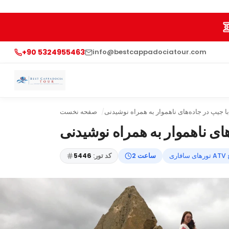
+90 5324955463
info@bestcappadociatour.com
جیپ در جاده‌های ناهموار به همراه نوشیدنی
صفحه نخست
ی ناهموار به همراه نوشیدنی
خ
2 ساعت
کد تور:
5446