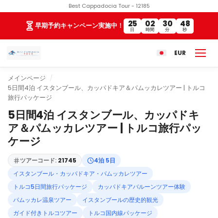
Best Cappadocia Tour - 12185
25
02
30
47
早期予約キャンペーン実施中！
日
時間
分
秒
EUR
メインページ
5日間4泊 イスタンブール、カッパドキア＆パムッカレツアー | トルコ
旅行パッケージ
5日間4泊 イスタンブール、カッパドキ
ア＆パムッカレツアー | トルコ旅行パッ
ケージ
ツアーコード:
21745
4泊 5日
イスタンブール・カッパドキア・パムッカレツアー
トルコ5日間旅行パッケージ
カッパドキアバルーンツアー体験
パムッカレ温泉ツアー
イスタンブールの歴史的観光
ガイド付きトルコツアー
トルコ国内線パッケージ