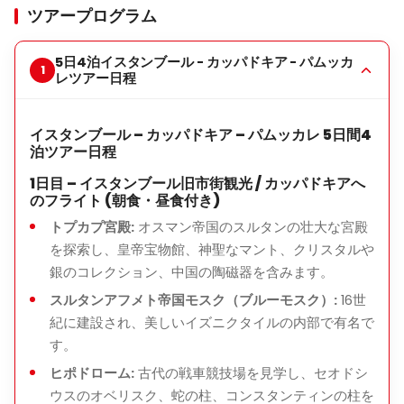
ツアープログラム
5日4泊イスタンブール - カッパドキア - パムッカ
レツアー日程
イスタンブール – カッパドキア – パムッカレ 5日間4
泊ツアー日程
1日目 – イスタンブール旧市街観光 / カッパドキアへ
のフライト (朝食・昼食付き)
トプカプ宮殿:
オスマン帝国のスルタンの壮大な宮殿
を探索し、皇帝宝物館、神聖なマント、クリスタルや
銀のコレクション、中国の陶磁器を含みます。
スルタンアフメト帝国モスク（ブルーモスク）:
16世
紀に建設され、美しいイズニクタイルの内部で有名で
す。
ヒポドローム:
古代の戦車競技場を見学し、セオドシ
ウスのオベリスク、蛇の柱、コンスタンティンの柱を