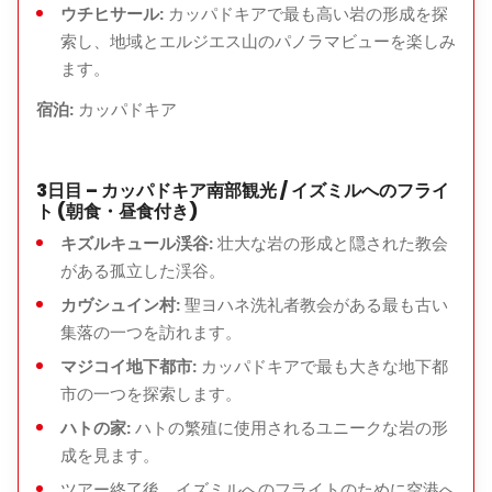
ウチヒサール:
カッパドキアで最も高い岩の形成を探
索し、地域とエルジエス山のパノラマビューを楽しみ
ます。
宿泊:
カッパドキア
3日目 – カッパドキア南部観光 / イズミルへのフライ
ト (朝食・昼食付き)
キズルキュール渓谷:
壮大な岩の形成と隠された教会
がある孤立した渓谷。
カヴシュイン村:
聖ヨハネ洗礼者教会がある最も古い
集落の一つを訪れます。
マジコイ地下都市:
カッパドキアで最も大きな地下都
市の一つを探索します。
ハトの家:
ハトの繁殖に使用されるユニークな岩の形
成を見ます。
ツアー終了後、イズミルへのフライトのために空港へ