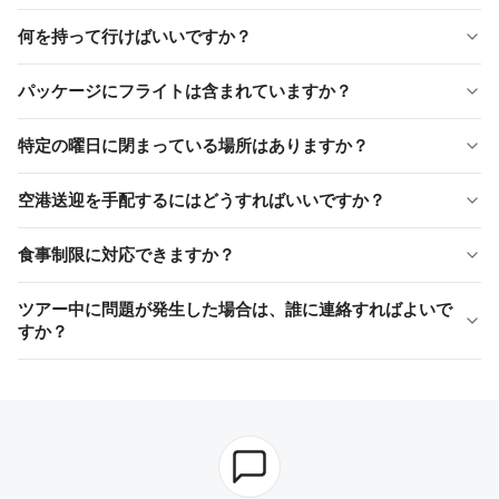
ツアーは
グループおよびプライベートの形式で利用可能です
。予
ガイドはどの言語で利用できますか？
約時にご希望をお知らせください。
何を持って行けばいいですか？
英語を話すガイドが標準です。他の言語は要望に応じて利用可能
何を持っていくべきですか？
です。
パッケージにフライトは含まれていますか？
快適な歩きやすい靴、季節に応じた服装、ジャケットまたはウィ
パッケージには飛行機が含まれていますか？
ンドブレーカー、サングラス、帽子、日焼け止め、カメラ、個人
特定の曜日に閉まっている場所はありますか？
の薬、小さなバックパック、現金またはクレジットカード、水
はい、イスタンブールからカッパドキア、カッパドキアからイズ
特定の日に閉館している施設はありますか？
筒。
ミル、イズミルからイスタンブールへの国内フライトが含まれて
空港送迎を手配するにはどうすればいいですか？
います。
はい。ハギア・ソフィアは月曜日に閉館し、トプカプ宮殿は火曜
空港送迎を手配するにはどうすればよいですか？
日に、グランドバザールは日曜日に閉館します。もし訪問日が重
食事制限に対応できますか？
なる場合は、カリイェ博物館（ホラ教会）を代わりに訪問しま
すべての送迎はあなたの名前で手配されています。イスタンブー
食事制限に対応できますか？
す。
ル空港に到着したら、
出口ゲート13
に進んで、私たちのチームが
ツアー中に問題が発生した場合は、誰に連絡すればよいで
あなたをお迎えします。
はい、ベジタリアンであるか、食物アレルギーがある場合は、事
すか？
前にお知らせください。
ツアー中に問題が発生した場合、誰に連絡すれば良いですか？
ベストカッパドキアツアーのチーム