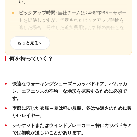
い。
ピックアップ時間:
当社チームは24時間365日サポー
トを提供しますが、予定されたピックアップ時間を
逃した場合、発生した追加費用はお客様の責任とな
ります。ベストカッパドキアツアーはそのような状
況に対して責任を負いません。
もっと見る
貴重品:
ツアー用の車両に乗る際や降りる際には、常
何を持っていく？
に携帯電話、充電器、カメラなどの貴重品を持って
いくようにしてください。
空港送迎:
送迎はお客様の名前が記載されたウェルカ
快適なウォーキングシューズ
– カッパドキア、パムッカ
ムサインで手配されます。イスタンブール空港に到
レ、エフェソスの不均一な地形を探索するために必須で
着したら、当社のスタッフが待機している
出口ゲー
す。
ト13
季節に応じた衣服
– 夏は軽い服装、冬は快適さのために暖
食事制限:
食物アレルギーがある場合やベジタリアン
かいレイヤー。
ダイエットを遵守している場合は、事前にお知らせ
ジャケットまたはウィンドブレーカー
– 特にカッパドキア
ください。
では朝晩が涼しいことがあります。