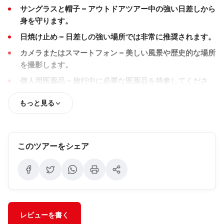
快適さと安全:
これらのガイドラインに従うことで、
サングラスと帽子
– アウトドアツアー中の強い日差しから
スムーズで安全、かつ楽しい旅行体験が確保されま
身を守ります。
す。
日焼け止め
– 日差しの強い場所では非常に推奨されます。
素晴らしい旅をお祈りします！
カメラまたはスマートフォン
– 美しい風景や歴史的な場所
ベストカッパドキアツアーチーム
を撮影します。
個人用医薬品
– 旅行中に必要な医薬品を持参してくださ
い。
もっと見る
小型バックパック
– ツアー中に日常の必需品や個人品を持
ち運ぶために。
現金またはクレジットカード
– お土産、オプショナルツア
このツアーをシェア
ー、個人的な支出のため。
水筒
– 長時間のツアーやウォーキング中に水分補給を行い
ます。
レビューを書く