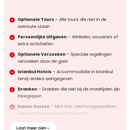
Museum Toegangskosten
voor alle vermelde
sites
Optionele Tours
– Alle tours die niet in de
Professionele Engelssprekende Gids
reisroute staan
Hotel Ophalen en Afzetten
Persoonlijke Uitgaven
– Winkelen, souvenirs of
extra activiteiten
Alle Lunches Tijdens Volledige Dag Tours
Optionele Verzoeken
– Speciale regelingen
verzoeken door de gast
Istanbul Hotels
– Accommodatie in Istanbul
tenzij anders aangegeven
Dranken
– Dranken die niet bij de maaltijden zijn
inbegrepen
Kamer Kosten
– Mini-bar, telefoongesprekken,
wasdienst en andere hotelextra's
Laat meer zien