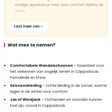
nodige apparatuur mee voor comfort tijdens de
tours.
Ophalen:
Ons team biedt 24/7 ondersteuning;
echter, als u geplande ophaaltijden mist, zijn
Laat meer zien
eventuele extra kosten die hierdoor ontstaan
voor uw rekening. Best Cappadocia Tour kan
geen verantwoordelijkheid aanvaarden voor
Wat mee te nemen?
dergelijke situaties.
Waardevolle spullen:
Neem altijd uw telefoon,
oplader, camera en andere waardevolle spullen
Comfortabele Wandelschoenen
– Essentieel voor
mee wanneer u in of uit tourvoertuigen stapt.
het verkennen van ongelijk terrein in Cappadocië,
Pamukkale en Efeze.
Luchthaventransfers:
Transfers worden
Seizoenskleding
– Lichte kleding in de zomer; warme
geregeld met uw naam op een welkomstbord.
lagen in de winter voor comfort.
Bij aankomst op Istanbul Airport gaat u
naar
Uitgang 13
waar ons personeel u zal
Jas of Windjack
– Ochtenden en avonden kunnen
wachten om u te helpen.
koel zijn, vooral in Cappadocië.