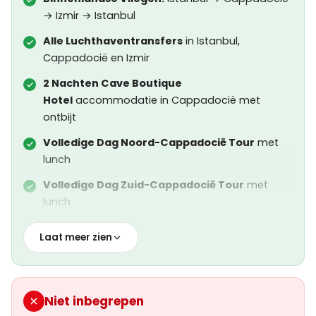
→ Izmir → Istanbul
Alle Luchthaventransfers
in Istanbul,
Cappadocië en Izmir
2 Nachten Cave Boutique
Hotel
accommodatie in Cappadocië met
ontbijt
Volledige Dag Noord-Cappadocië Tour
met
lunch
Volledige Dag Zuid-Cappadocië Tour
met
lunch
2 Nachten Accommodatie in Kusadası
met
Laat meer zien
ontbijt
Volledige Dag Pamukkale & Hierapolis
Tour
met lunch
Niet inbegrepen
Volledige Dag Efeze Tour
met lunch