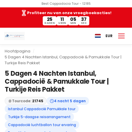
Best Cappadocia Tour - 12185
Profiteer nu van onze vroegboekacties!
25
11
05
36
DAGEN
UREN
MIN
SEC
EUR
Hoofdpagina
5 Dagen 4 Nachten Istanbul, Cappadocië & Pamukkale Tour |
Turkije Reis Pakket
5 Dagen 4 Nachten Istanbul,
Cappadocië & Pamukkale Tour |
Turkije Reis Pakket
Tourcode:
21745
4 nacht 5 dagen
Istanbul Cappadocië Pamukkale tour
Turkije 5-daagse reisarrangement
Cappadocië luchtballon tour ervaring