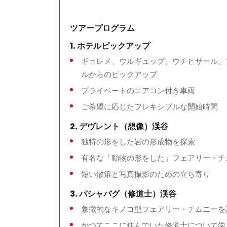
写真撮影に最適なゴレメ村のパノラマビュ
ツアープログラム
1. ホテルピックアップ
ギョレメ、ウルギュップ、ウチヒサール、
ツアーの所要時間
ルからのピックアップ
約
6〜7時間
プライベートのエアコン付き車両
ご希望に応じたフレキシブルな開始時間
2. デヴレント（想像）渓谷
料金に含まれるもの
独特の形をした岩の形成物を探索
プライベート交通機関
有名な「動物の形をした」フェアリー・チ
ライセンスを持つプロのツアーガイド
短い散策と写真撮影のための立ち寄り
ホテルのピックアップとドロップオフ
3. パシャバグ（修道士）渓谷
駐車料金及び地元税金
象徴的なキノコ型フェアリー・チムニーを
かつてここに住んでいた修道士について学