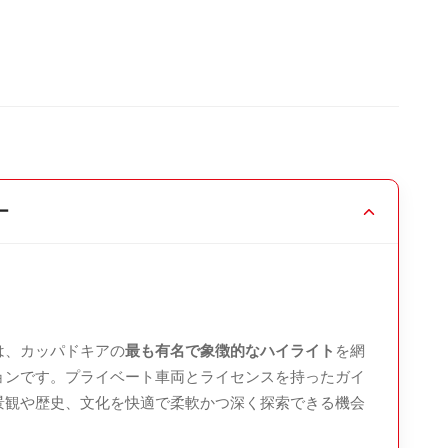
ムニーを発見する。
ー
ムニーと元僧侶の住居を訪れる。
的な陶器制作技術を学ぶ。
は、カッパドキアの
最も有名で象徴的なハイライト
を網
ョンです。プライベート車両とライセンスを持ったガイ
景観や歴史、文化を快適で柔軟かつ深く探索できる機会
集落の一つを探索する。