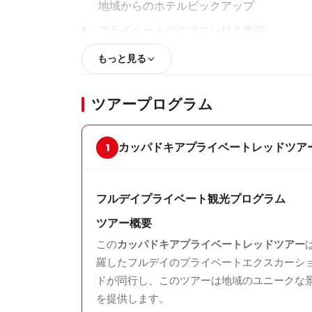
地域からのホテルピックアップ
プライベートのエアコン付き車両
ゲストの希望に基づいた柔軟な出発時間
もっと見る
主なハイライト
ツアープログラム
デヴレント（イマジネーション）バレー
動物や形に似た独特な形のフェアリー・チ
カッパドキアプライベートレッドツア
パシャバフ（僧侶）バレー
有名なマッシュルーム型のフェアリー・チ
フルデイプライベート観光プログラム
アヴァノス陶器工房
ツアー概要
何世代にもわたって受け継がれてきた伝統
この
カッパドキアプライベートレッドツアー
ゼルヴェ野外博物館
羅したフルデイのプライベートエクスカーシ
ドが同行し、このツアーは地域のユニークな
岩窟教会や谷を持つカッパドキアの最古の
を提供します。
Göreme パノラマ