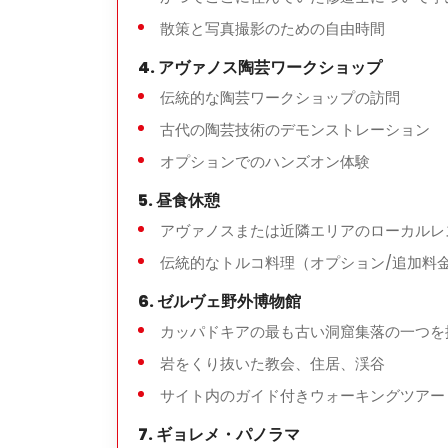
散策と写真撮影のための自由時間
料金に含まれないもの
4. アヴァノス陶芸ワークショップ
博物館やサイトの入場料
伝統的な陶芸ワークショップの訪問
昼食と飲料
古代の陶芸技術のデモンストレーション
オプションでのハンズオン体験
個人的な費用
5. 昼食休憩
アヴァノスまたは近隣エリアのローカルレ
伝統的なトルコ料理（オプション/追加料
このツアーは誰のため？
6. ゼルヴェ野外博物館
カッパドキアを初めて訪れる方
カッパドキアの最も古い洞窟集落の一つを
カップル、家族、プライベートグループ
岩をくり抜いた教会、住居、渓谷
リラックスしながらも包括的な概要を求め
サイト内のガイド付きウォーキングツアー
7. ギョレメ・パノラマ