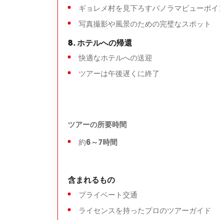
ギョレメ村を見下ろすパノラマビューポイ
重要な注意事項
写真撮影や風景のための完璧なスポット
適度な歩行が必要
8. ホテルへの帰還
快適な歩行靴を推奨
快適なホテルへの送迎
リクエストに応じて itineraries (旅程)
ツアーは午後遅くに終了
ツアーの所要時間
約
6～7時間
含まれるもの
プライベート交通
ライセンスを持ったプロのツアーガイド