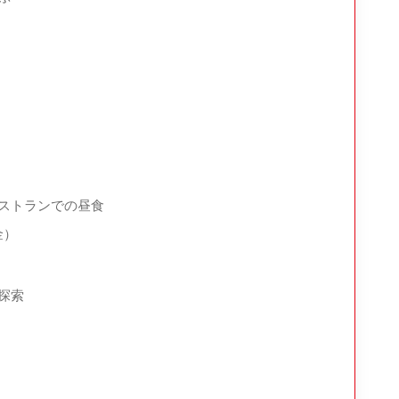
ストランでの昼食
金）
探索
る旅行者