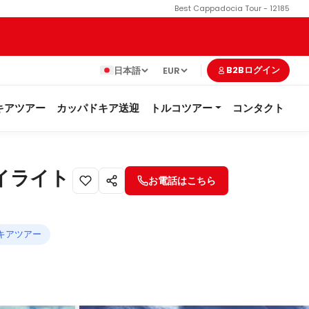
Best Cappadocia Tour - 12185
日本語
EUR
B2Bログイン
キアツアー
カッパドキア送迎
トルコツアー
コンタクト
イライト
お電話はこちら
キアツアー