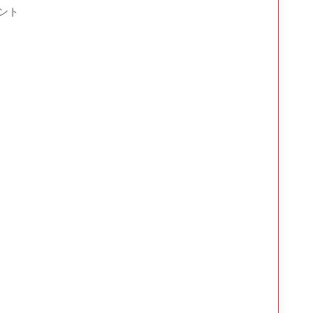
ント
 をカスタマイズ可能