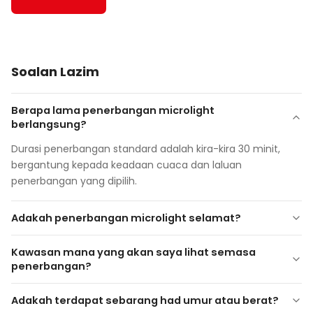
Soalan Lazim
Berapa lama penerbangan microlight
berlangsung?
Durasi penerbangan standard adalah kira-kira 30 minit,
bergantung kepada keadaan cuaca dan laluan
penerbangan yang dipilih.
Adakah penerbangan microlight selamat?
Ya. Semua penerbangan dikendalikan oleh
pemandu
Kawasan mana yang akan saya lihat semasa
yang berlesen dan berpengalaman
, menggunakan
penerbangan?
pesawat yang diselenggara dengan baik yang mematuhi
peraturan keselamatan penerbangan. Taklimat
Adakah terdapat sebarang had umur atau berat?
keselamatan yang wajib diberikan sebelum berlepas.
Valley Göreme