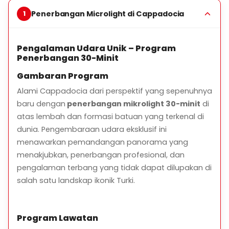
penerbangan mereka akan dijalankan sebagai
Penerbangan Microlight di Cappadocia
sebahagian daripada lawatan yang dipilih. Selepas
penerbangan, sijil akan diberikan kepada tetamu,
dan mereka akan dibawa kembali ke lokasi
Pengalaman Udara Unik – Program
pengambilan mereka oleh kenderaan pemindahan
Penerbangan 30-Minit
kami.
Gambaran Program
Alami Cappadocia dari perspektif yang sepenuhnya
Rute Penerbangan dan Harga
baru dengan
penerbangan mikrolight 30-minit
di
atas lembah dan formasi batuan yang terkenal di
Kami kini menawarkan dua pilihan lawatan yang
dunia. Pengembaraan udara eksklusif ini
berbeza:
menawarkan pemandangan panorama yang
2.⁠ ⁠Lawatan (30 Minit)
menakjubkan, penerbangan profesional, dan
pengalaman terbang yang tidak dapat dilupakan di
Lepas dan Mendarat: Aeropark Microlight
salah satu landskap ikonik Turki.
Rute: Lavanta Türkiye – Lembah Cinta – Kastil Uçhisar
– Lembah Pigeon – Lembah Zemi – Muzium Terbuka
Göreme – Lembah Merah – Kastil Ortahisar – Tiga
Program Lawatan
Kecantikan – Lembah Devrent – Muzium Terbuka