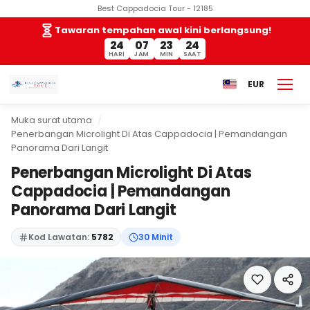
Best Cappadocia Tour - 12185
Tawaran tempahan awal kini berlangsung!
24
07
23
23
HARI
JAM
MIN
SAAT
EUR
Muka surat utama
Penerbangan Microlight Di Atas Cappadocia | Pemandangan
Panorama Dari Langit
Penerbangan Microlight Di Atas
Cappadocia | Pemandangan
Panorama Dari Langit
Kod Lawatan:
5782
30 Minit