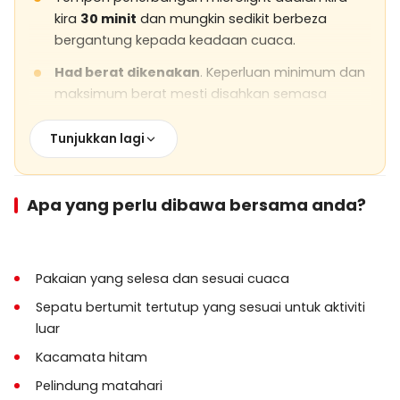
kira
30 minit
dan mungkin sedikit berbeza
bergantung kepada keadaan cuaca.
Had berat dikenakan
. Keperluan minimum dan
maksimum berat mesti disahkan semasa
tempahan.
Tunjukkan lagi
Aktiviti ini adalah
tidak sesuai untuk tetamu
hamil
atau peserta dengan masalah jantung
serius atau isu perubatan yang mungkin
Apa yang perlu dibawa bersama anda?
mempengaruhi keselamatan penerbangan.
Peserta
di bawah 18 tahun
perlu mendapat
kebenaran ibu bapa.
Pakaian yang selesa dan sesuai cuaca
Pakaian yang selesa, kasut bertutup, dan
kaca
Sepatu bertumit tertutup yang sesuai untuk aktiviti
mata hitam
disyorkan.
luar
Kamera peribadi dan telefon pintar
Kacamata hitam
dibenarkan
hanya jika dipasang dengan
Pelindung matahari
selamat
semasa penerbangan.