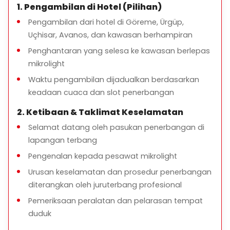
1. Pengambilan di Hotel (Pilihan)
Zelve – Muzium Terbuka Paşabağ
Pengambilan dari hotel di Göreme, Ürgüp,
Uçhisar, Avanos, dan kawasan berhampiran
Penghantaran yang selesa ke kawasan berlepas
mikrolight
Waktu pengambilan dijadualkan berdasarkan
keadaan cuaca dan slot penerbangan
2. Ketibaan & Taklimat Keselamatan
Selamat datang oleh pasukan penerbangan di
lapangan terbang
Pengenalan kepada pesawat mikrolight
Urusan keselamatan dan prosedur penerbangan
diterangkan oleh juruterbang profesional
Pemeriksaan peralatan dan pelarasan tempat
duduk