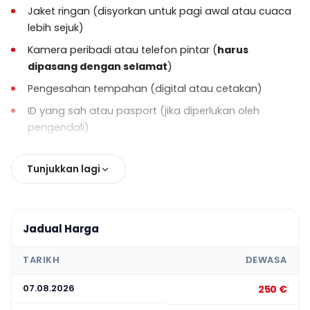
Jaket ringan (disyorkan untuk pagi awal atau cuaca
Satu
taklimat keselamatan wajib
diberikan
lebih sejuk)
sebelum penerbangan, dan penyertaan adalah
Kamera peribadi atau telefon pintar (
harus
diperlukan.
dipasang dengan selamat
)
Jika pemindahan hotel dipilih,
masa
Pengesahan tempahan (digital atau cetakan)
pengambilan mungkin berbeza
bergantung
ID yang sah atau pasport (jika diperlukan oleh
kepada keadaan cuaca dan penjadualan
pengendali)
penerbangan.
Tetamu bertanggungjawab untuk
tiba tepat
Tunjukkan lagi
pada masanya
di titik pengambilan atau
kawasan penerbangan.
Dasar pembatalan dan pengubahsuaian
berbeza mengikut penyedia dan akan
Jadual Harga
dimaklumkan semasa tempahan.
TARIKH
DEWASA
07.08.2026
250 €