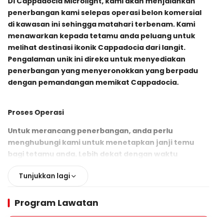
Di Cappadocia Microlight, kami akan menjalankan
penerbangan kami selepas operasi belon komersial
di kawasan ini sehingga matahari terbenam. Kami
menawarkan kepada tetamu anda peluang untuk
melihat destinasi ikonik Cappadocia dari langit.
Pengalaman unik ini direka untuk menyediakan
penerbangan yang menyeronokkan yang berpadu
dengan pemandangan memikat Cappadocia.
Proses Operasi
Untuk merancang penerbangan, anda perlu
menghubungi kami untuk menetapkan janji temu
bagi tetamu anda. Lebih dekat dengan waktu
penerbangan, kenderaan pemindahan kami akan
Tunjukkan lagi
mengambil tetamu anda dari lokasi mereka dan
membawa mereka ke kawasan Aeropark Microlight
di Muzium Terbuka Paşabağları. Di sini, sesi taklimat
Program Lawatan
penerbangan akan diberikan kepada tetamu, dan