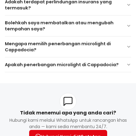
Adakah terdapat perlindungan insurans yang
termasuk?
Ya. Penerbangan tersebut termasuk
insurans
Bolehkah saya membatalkan atau mengubah
penerbangan standard
sebagai mematuhi peraturan
tempahan saya?
tempatan.
Polisi pembatalan dan pengubahsuaian berbeza mengikut
Mengapa memilih penerbangan microlight di
penyedia. Butiran lengkap diberikan semasa proses
Cappadocia?
penempahan.
Apakah penerbangan microlight di Cappadocia?
Tidak menemui apa yang anda cari?
Hubungi kami melalui WhatsApp untuk rancangan khas
anda — kami sedia membantu 24/7.