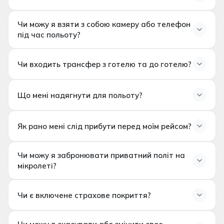
залежності від погодних умов та повітряного руху.
Рейси залежать від погоди
. Якщо умови
Чи можу я взяти з собою камеру або телефон
небезпечні, рейс може бути відкладений,
під час польоту?
перепланований або скасований. У таких
випадках зазвичай пропонуються альтернативні
дати або варіанти повернення коштів.
Чи входить трансфер з готелю та до готелю?
Що мені надягнути для польоту?
Рекомендується носити зручний одяг, закриті туфлі
Як рано мені слід прибути перед моїм рейсом?
та сонцезахисні окуляри. Легка куртка буде доречна
вранці або в умовах прохолоди.
Чи можу я забронювати приватний політ на
мікролеті?
Приватні варіанти рейсів можуть бути доступні за
Чи є включене страхове покриття?
запитом, за наявності та з урахуванням
оперативних умов.