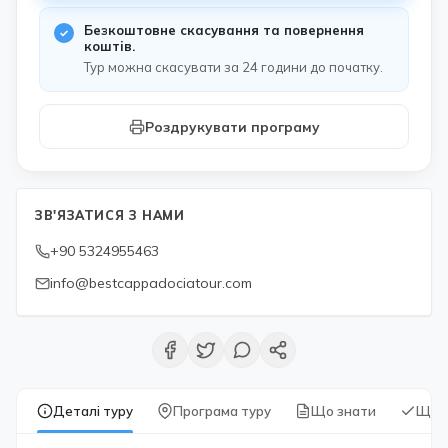
Безкоштовне скасування та повернення
коштів.
Тур можна скасувати за 24 години до початку.
Роздрукувати програму
ЗВ'ЯЗАТИСЯ З НАМИ
+90 5324955463
info@bestcappadociatour.com
Деталі туру
Програма туру
Що знати
Що 