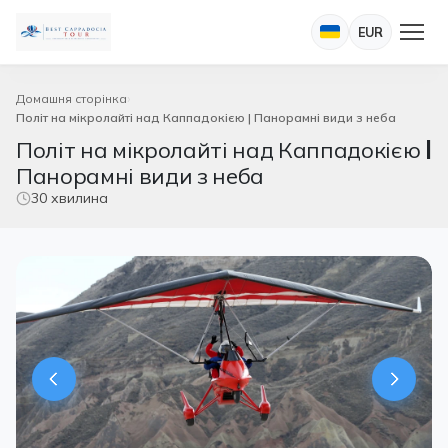
EUR
Домашня сторінка
Політ на мікролайті над Каппадокією | Панорамні види з неба
Політ на мікролайті над Каппадокією |
Панорамні види з неба
30 хвилина