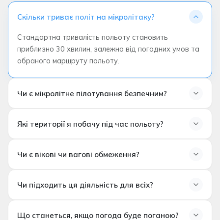
Скільки триває політ на мікролітаку?
Стандартна тривалість польоту становить
приблизно 30 хвилин, залежно від погодних умов та
обраного маршруту польоту.
Чи є мікролітне пілотування безпечним?
Які території я побачу під час польоту?
Чи є вікові чи вагові обмеження?
Долина Ґьореме
Чарівні димарі
Долина кохання
Чи підходить ця діяльність для всіх?
Рожева долина
Замок Учхісар
Що станеться, якщо погода буде поганою?
Маршрути польотів можуть змінюватися в