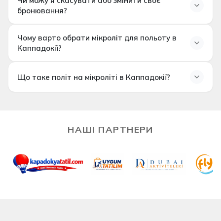
Чи можу я скасувати або змінити своє
бронювання?
Політики скасування та зміни варіюються в
Чому варто обрати мікроліт для польоту в
залежності від постачальника. Повні відомості
Каппадокії?
надаються під час процесу бронювання.
Що таке політ на мікроліті в Каппадокії?
НАШІ ПАРТНЕРИ