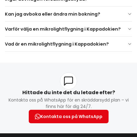
Kan jag avboka eller ändra min bokning?
Avboknings- och ändringspolicyer varierar beroende på
Varför välja en mikrolightflygning i Kappadokien?
leverantör. Fullständiga detaljer delas under
bokningsprocessen.
Vad är en mikrolightflygning i Kappadokien?
Hittade du inte det du letade efter?
Kontakta oss på WhatsApp för en skräddarsydd plan – vi
finns här för dig 24/7.
Kontakta oss på WhatsApp