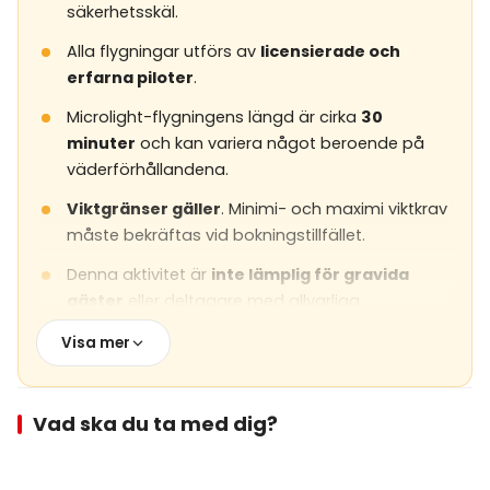
säkerhetsskäl.
Alla flygningar utförs av
licensierade och
erfarna piloter
.
Microlight-flygningens längd är cirka
30
minuter
och kan variera något beroende på
väderförhållandena.
Viktgränser gäller
. Minimi- och maximi viktkrav
måste bekräftas vid bokningstillfället.
Denna aktivitet är
inte lämplig för gravida
gäster
eller deltagare med allvarliga
hjärtproblem eller medicinska tillstånd som kan
Visa mer
påverka flygsäkerheten.
Deltagare
under 18 år
måste ha förälders
samtycke.
Vad ska du ta med dig?
Bekväma kläder, stängda skor
och
solglasögon
rekommenderas.