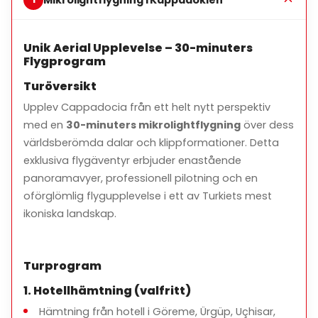
Mikrolightflygning i Kappadokien
kommer att återföras till sin upphämtningsplats av
våra transportfordon.
Unik Aerial Upplevelse – 30-minuters
Flygprogram
Flygrutt och Prissättning
Turöversikt
Vi erbjuder för närvarande två olika turalternativ:
Upplev Cappadocia från ett helt nytt perspektiv
2.⁠ ⁠Tur (30 minuter)
med en
30-minuters mikrolightflygning
över dess
världsberömda dalar och klippformationer. Detta
Start och Landning: Microlight Aeropark
exklusiva flygäventyr erbjuder enastående
Rutt: Lavanta Türkiye – Love Valley – Uçhisar Castle –
panoramavyer, professionell pilotning och en
Pigeon Valley – Zemi Valley – Göreme Open Air
oförglömlig flygupplevelse i ett av Turkiets mest
Museum – Red Valley – Ortahisar Castle – Three
ikoniska landskap.
Beauties – Devrent Valley – Zelve Open Air Museum –
Paşabağ Open Air Museum
Turprogram
1. Hotellhämtning (valfritt)
Hämtning från hotell i Göreme, Ürgüp, Uçhisar,