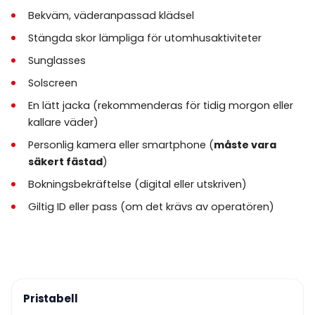
Bekväm, väderanpassad klädsel
Personliga kameror och smartphones är
Stängda skor lämpliga för utomhusaktiviteter
tillåtna
endast om de är säkert fästa
under
flygningen.
Sunglasses
En
obligatorisk säkerhetsgenomgång
ges
Solscreen
före flygningen och deltagande krävs.
En lätt jacka (rekommenderas för tidig morgon eller
kallare väder)
Om hotelltransfer väljs, kan
hämtningstiderna
variera
beroende på väderförhållanden och
Personlig kamera eller smartphone (
måste vara
flygschemaläggning.
säkert fästad
)
Gäster är ansvariga för att
anlända i tid
till
Bokningsbekräftelse (digital eller utskriven)
upphämtningspunkten eller flygområdet.
Giltig ID eller pass (om det krävs av operatören)
Avboknings- och ändringspolicyer varierar
beroende på leverantör och kommuniceras vid
bokning.
Pristabell