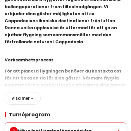
ballongoperationer fram till solnedgången. Vi
erbjuder dina gäster möjligheten att se
Cappadociens ikoniska destinationer från luften.
Denna unika upplevelse är utformad för att ge en
njutbar flygning som sammansmälter med den
förtrollande naturen i Cappadocia.
Verksamhetsprocess
För att planera flygningen behöver du kontakta oss
för att boka en tid för dina gäster. Närmare flygtid
kommer våra transportfordon att hämta dina gäster
från deras plats och föra dem till Microlight
Visa mer
Aeropark-området vid Paşabağları Open Air Museum.
Här kommer en flygbriefing att ges till gästerna, och
deras flygning kommer att genomföras som en del av
Turnéprogram
deras valda tur. Efter flygningen kommer ett
certifikat att överlämnas till gästerna, och de