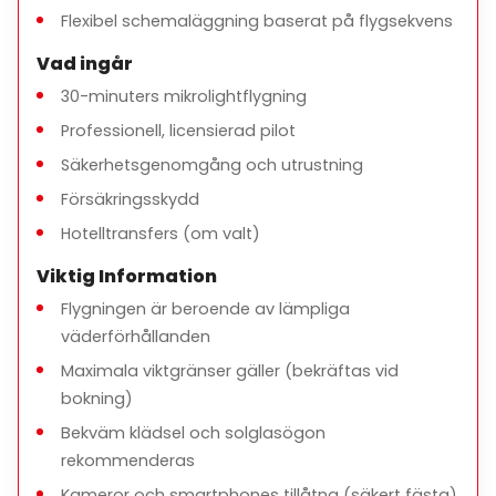
Flexibel schemaläggning baserat på flygsekvens
Vad ingår
30-minuters mikrolightflygning
Professionell, licensierad pilot
Säkerhetsgenomgång och utrustning
Försäkringsskydd
Hotelltransfers (om valt)
Viktig Information
Flygningen är beroende av lämpliga
väderförhållanden
Maximala viktgränser gäller (bekräftas vid
bokning)
Bekväm klädsel och solglasögon
rekommenderas
Kameror och smartphones tillåtna (säkert fästa)