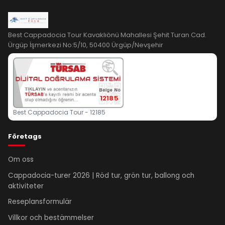
Best Cappadocia Tour Kavaklıönü Mahallesi Şehit Turan Cad.
Ürgüp İşmerkezi No:5/10, 50400 Ürgüp/Nevşehir
12185
Best Cappadocia Tour - 12185
Företags
Om oss
Cappadocia-turer 2026 | Röd tur, grön tur, ballong och
aktiviteter
Reseplansformulär
Villkor och bestämmelser