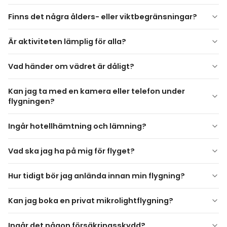
Finns det några ålders- eller viktbegränsningar?
Göreme-dalen
Ja. Minimala och maximala
viktgränser gäller
och
Fe-kaminer
Är aktiviteten lämplig för alla?
bekräftas vid bokning. Deltagare under
18 år
måste ha
Kärleksdalen
föräldrars medgivande.
Vad händer om vädret är dåligt?
Uçhisar-slottet
Flygrutter kan variera beroende på väder- och
Flygningar är
väderberoende
. Om förhållandena är
Kan jag ta med en kamera eller telefon under
flygtrafikförhållanden.
osäkra kan flygningen bli uppskjuten, ombokad eller inställd.
flygningen?
I sådana fall erbjuds vanligtvis alternativa datum eller
återbetalningsalternativ.
Ingår hotellhämtning och lämning?
Vad ska jag ha på mig för flyget?
Hur tidigt bör jag anlända innan min flygning?
Kan jag boka en privat mikrolightflygning?
Ingår det någon försäkringsskydd?