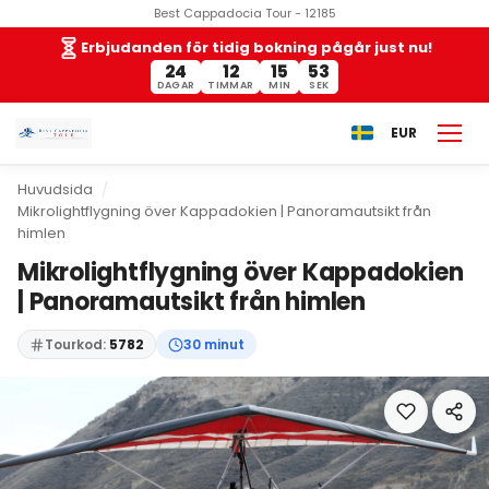
Best Cappadocia Tour - 12185
Erbjudanden för tidig bokning pågår just nu!
24
12
15
53
DAGAR
TIMMAR
MIN
SEK
EUR
Huvudsida
Mikrolightflygning över Kappadokien | Panoramautsikt från
himlen
Mikrolightflygning över Kappadokien
| Panoramautsikt från himlen
Tourkod:
5782
30 minut