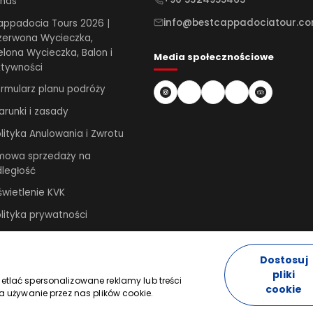
 nas
info@bestcappadociatour.c
ppadocia Tours 2026 |
zerwona Wycieczka,
elona Wycieczka, Balon i
Media społecznościowe
tywności
rmularz planu podróży
runki i zasady
lityka Anulowania i Zwrotu
mowa sprzedaży na
ległość
wietlenie KVK
lityka prywatności
lityka prywatności-2
Dostosuj
pliki
etlać spersonalizowane reklamy lub treści
cookie
a używanie przez nas plików cookie.
zastrzeżone.