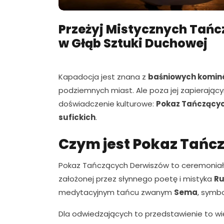
Przeżyj Mistycznych Tańc
w Głąb Sztuki Duchowej
Kapadocja jest znana z
baśniowych komin
podziemnych miast. Ale poza jej zapierający
doświadczenie kulturowe:
Pokaz Tańczący
sufickich
.
Czym jest Pokaz Tańc
Pokaz Tańczących Derwiszów to ceremonia
założonej przez słynnego poetę i mistyka
R
medytacyjnym tańcu zwanym
Sema
, symb
Dla odwiedzających to przedstawienie to wię