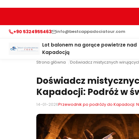
+90 5324955463
info@bestcappadociatour.com
Lot balonem na gorące powietrze nad
Kapadocją
Strona główna
Doświadcz mistycznych wirujących
Doświadcz mistycznyc
Kapadocji: Podróż w ś
14-01-2026
Przewodnik po podróży do Kapadocji: Na