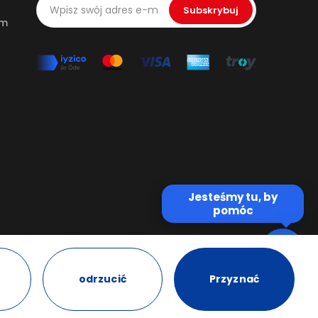
Subskrybuj
om
Jesteśmy tu, by
pomóc
odrzucić
Przyznać
Opracowany przez