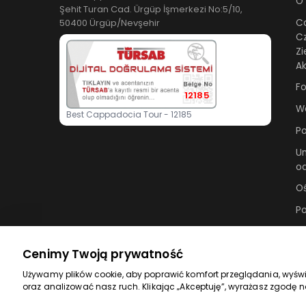
O
Şehit Turan Cad. Ürgüp İşmerkezi No:5/10,
50400 Ürgüp/Nevşehir
Ca
C
Zi
Ak
Fo
12185
Wa
Best Cappadocia Tour - 12185
Po
U
od
Oś
Po
Po
Cenimy Twoją prywatność
Używamy plików cookie, aby poprawić komfort przeglądania, wyświ
oraz analizować nasz ruch. Klikając „Akceptuję”, wyrażasz zgodę n
© 2026 bestcappadociatour.com. Wszelkie prawa 