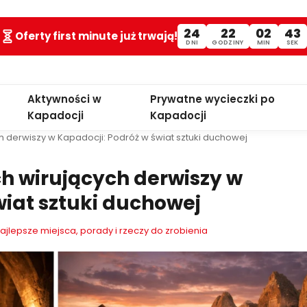
24
22
02
42
Oferty first minute już trwają!
DNI
GODZINY
MIN
SEK
Aktywności w
Prywatne wycieczki po
Kapadocji
Kapadocji
 derwiszy w Kapadocji: Podróż w świat sztuki duchowej
h wirujących derwiszy w
wiat sztuki duchowej
jlepsze miejsca, porady i rzeczy do zrobienia