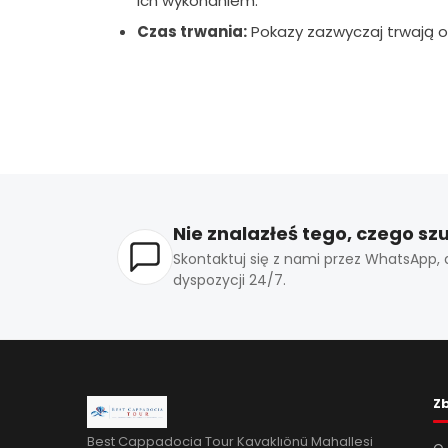
ich wykonaniem.
Czas trwania:
Pokazy zazwyczaj trwają od
Nie znalazłeś tego, czego sz
Skontaktuj się z nami przez WhatsApp, 
dyspozycji 24/7.
Z
Best Cappadocia Tour Kavaklıönü Mahallesi