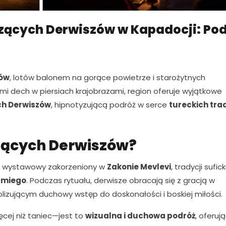
zących Derwiszów w Kapadocji: Po
ów
, lotów balonem na gorące powietrze i starożytnych
mi dech w piersiach krajobrazami, region oferuje wyjątkowe
ch Derwiszów
, hipnotyzującą podróż w serce
tureckich trad
zących Derwiszów?
ł wystawowy zakorzeniony w
Zakonie Mevlevi
, tradycji sufick
umiego
. Podczas rytuału, derwisze obracają się z gracją w
olizującym duchowy wstęp do doskonałości i boskiej miłości.
cej niż taniec—jest to
wizualna i duchowa podróż
, oferuj