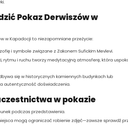
ki.
dzić Pokaz Derwiszów w
 w Kapadocji to niezapomniane przeżycie:
lozofię i symbole związane z Zakonem Sufickim Mevlevi.
, rytmu i ruchu tworzy medytacyjną atmosferę, która uspok
bywa się w historycznych kamiennych budynkach lub
za autentyczność doświadczenia.
czestnictwa w pokazie
cunek podczas przedstawienia.
iejsca mogą ograniczać robienie zdjęć—zawsze sprawdź pr