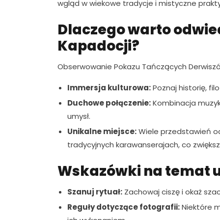
wgląd w wiekowe tradycje i mistyczne prakty
Dlaczego warto odwie
Kapadocji?
Obserwowanie Pokazu Tańczących Derwiszów
Immersja kulturowa:
Poznaj historię, fi
Duchowe połączenie:
Kombinacja muzyki
umysł.
Unikalne miejsce:
Wiele przedstawień od
tradycyjnych karawanserajach, co zwięks
Wskazówki na temat u
Szanuj rytuał:
Zachowaj ciszę i okaż sza
Reguły dotyczące fotografii:
Niektóre m